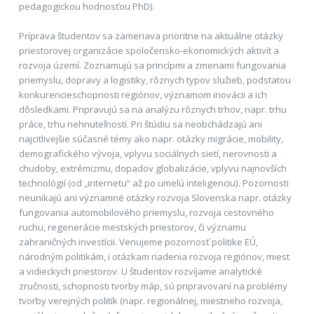
pedagogickou hodnosťou PhD).
Príprava študentov sa zameriava prioritne na aktuálne otázky
priestorovej organizácie spoločensko-ekonomických aktivít a
rozvoja území. Zoznamujú sa princípmi a zmenami fungovania
priemyslu, dopravy a logistiky, rôznych typov služieb, podstatou
konkurencieschopnosti regiónov, významom inovácii a ich
dôsledkami. Pripravujú sa na analýzu rôznych trhov, napr. trhu
práce, trhu nehnuteľností. Pri štúdiu sa neobchádzajú ani
najcitlivejšie súčasné témy ako napr. otázky migrácie, mobility,
demografického vývoja, vplyvu sociálnych sietí, nerovnosti a
chudoby, extrémizmu, dopadov globalizácie, vplyvu najnovších
technológií (od „internetu“ až po umelú inteligenciu). Pozornosti
neunikajú ani významné otázky rozvoja Slovenska napr. otázky
fungovania automobilového priemyslu, rozvoja cestovného
ruchu, regenerácie mestských priestorov, či významu
zahraničných investícii. Venujeme pozornosť politike EÚ,
národným politikám, i otázkam riadenia rozvoja regiónov, miest
a vidieckych priestorov. U študentov rozvíjame analytické
zručnosti, schopnosti tvorby máp, sú pripravovaní na problémy
tvorby verejných politík (napr. regionálnej, miestneho rozvoja,