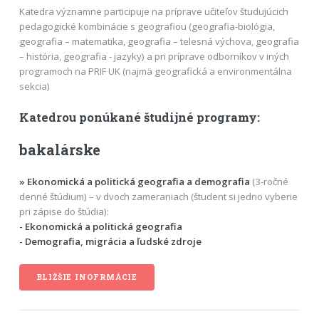
Katedra významne participuje na príprave učiteľov študujúcich
pedagogické kombinácie s geografiou (geografia-biológia,
geografia – matematika, geografia – telesná výchova, geografia
– história, geografia - jazyky) a pri príprave odborníkov v iných
programoch na PRIF UK (najmä geografická a environmentálna
sekcia)
Katedrou ponúkané študijné programy:
bakalárske
» Ekonomická a politická geografia a demografia
(3-ročné
denné štúdium) – v dvoch zameraniach (študent si jedno vyberie
pri zápise do štúdia):
- Ekonomická a politická geografia
- Demografia, migrácia a ľudské zdroje
BLIŽŠIE INOFRMÁCIE