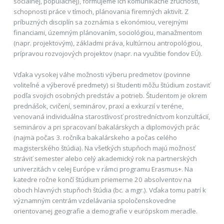
sociálnej, populačnej), formujeme ich komunikačné zručnosti,
schopnosti práce v tímoch, plánovania firemných aktivít. Z
príbuzných disciplín sa zoznámia s ekonómiou, verejnými
financiami, územným plánovaním, sociológiou, manažmentom
(napr. projektovým), základmi práva, kultúrnou antropológiou,
prípravou rozvojových projektov (napr. na využitie fondov EÚ).
Vďaka vysokej váhe možnosti výberu predmetov (povinne
voliteľné a výberové predmety) si študenti môžu štúdium zostaviť
podľa svojich osobných predstáv a potrieb. Študentom je okrem
prednášok, cvičení, seminárov, praxí a exkurzií v teréne,
venovaná individuálna starostlivosť prostredníctvom konzultácií,
seminárov a pri spracovaní bakalárskych a diplomových prác
(najmä počas 3. ročníka bakalárskeho a počas celého
magisterského štúdia). Na všetkých stupňoch majú možnosť
stráviť semester alebo celý akademický rok na partnerských
univerzitách v celej Európe v rámci programu Erasmus+. Na
katedre ročne končí štúdium priemerne 20 absolventov na
oboch hlavných stupňoch štúdia (bc. a mgr.). Vďaka tomu patrí k
významným centrám vzdelávania spoločenskovedne
orientovanej geografie a demografie v európskom meradle.