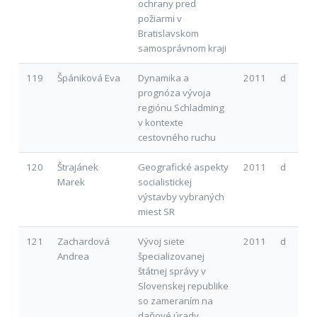
ochrany pred
požiarmi v
Bratislavskom
samosprávnom kraji
119
Špániková Eva
Dynamika a
2011
d
prognóza vývoja
regiónu Schladming
v kontexte
cestovného ruchu
120
Štrajánek
Geografické aspekty
2011
d
Marek
socialistickej
výstavby vybraných
miest SR
121
Zachardová
Vývoj siete
2011
d
Andrea
špecializovanej
štátnej správy v
Slovenskej republike
so zameraním na
daňové úrady