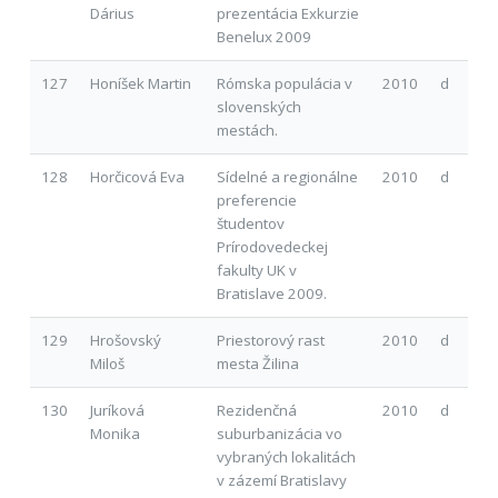
Dárius
prezentácia Exkurzie
Benelux 2009
127
Honíšek Martin
Rómska populácia v
2010
d
slovenských
mestách.
128
Horčicová Eva
Sídelné a regionálne
2010
d
preferencie
študentov
Prírodovedeckej
fakulty UK v
Bratislave 2009.
129
Hrošovský
Priestorový rast
2010
d
Miloš
mesta Žilina
130
Juríková
Rezidenčná
2010
d
Monika
suburbanizácia vo
vybraných lokalitách
v zázemí Bratislavy