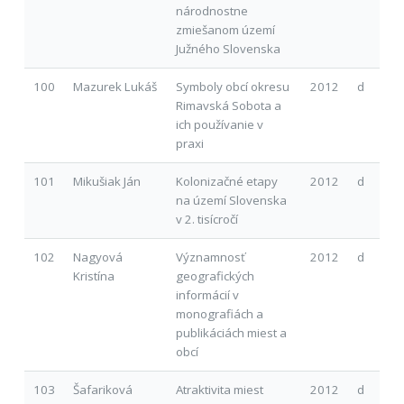
národnostne
zmiešanom území
Južného Slovenska
100
Mazurek Lukáš
Symboly obcí okresu
2012
d
Rimavská Sobota a
ich používanie v
praxi
101
Mikušiak Ján
Kolonizačné etapy
2012
d
na území Slovenska
v 2. tisícročí
102
Nagyová
Významnosť
2012
d
Kristína
geografických
informácií v
monografiách a
publikáciách miest a
obcí
103
Šafariková
Atraktivita miest
2012
d