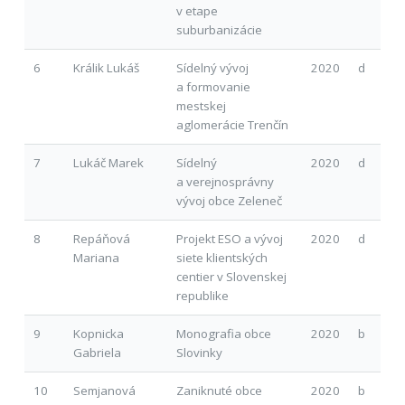
v etape
suburbanizácie
6
Králik Lukáš
Sídelný vývoj
2020
d
a formovanie
mestskej
aglomerácie Trenčín
7
Lukáč Marek
Sídelný
2020
d
a verejnosprávny
vývoj obce Zeleneč
8
Repáňová
Projekt ESO a vývoj
2020
d
Mariana
siete klientských
centier v Slovenskej
republike
9
Kopnicka
Monografia obce
2020
b
Gabriela
Slovinky
10
Semjanová
Zaniknuté obce
2020
b