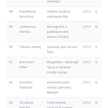
metropol
88
Kopačková
Sídelná analýza
2013
b
Jaroslava
metropoly Rím
89
Lintnerová
Monografie a
2013
b
Monika
publikácie obcí
okresu Trnava
90
Pšenko Andrej
Symboly obcí okresu
2013
b
Šaľa
91
Brezovan
Megacities - doterajší
2012
b
Peter
vývoj a súčasné
trendy vývoja
92
Devečka
Historické jadro
2012
b
Rastislav
mesta Liptovský
Mikuláš
93
Ferstlová
Cezhraničná
2012
b
Renáta
spolupráca miest