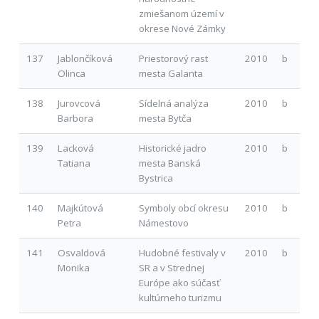
zmiešanom území v
okrese Nové Zámky
137
Jablončíková
Priestorový rast
2010
b
Olinca
mesta Galanta
138
Jurovcová
Sídelná analýza
2010
b
Barbora
mesta Bytča
139
Lacková
Historické jadro
2010
b
Tatiana
mesta Banská
Bystrica
140
Majkútová
Symboly obcí okresu
2010
b
Petra
Námestovo
141
Osvaldová
Hudobné festivaly v
2010
b
Monika
SR a v Strednej
Európe ako súčasť
kultúrneho turizmu