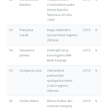
Martina
v historickom jadre
mesta Banská
Štiavnica od roku
1990
53
Pokrývka
Etapy sídelného
2015
b
Lukáš
vývoja miest regiónu
Záhorie
54
Simanová
Doterajší vývoj
2015
b
Jarmila
Euroregiónu Bílé-
Biele Karpaty
55
Szolgová Lucia
Zahraničná
2015
b
partnerská
spolupráca miest
a obcí regiónu
Záhorie
56
Tomko Mário
Mesto Košice ako
2015
b
centrum verejnej