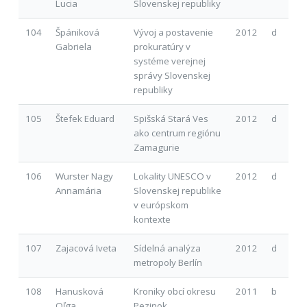
Lucia
Slovenskej republiky
104
Špániková
Vývoj a postavenie
2012
d
Gabriela
prokuratúry v
systéme verejnej
správy Slovenskej
republiky
105
Štefek Eduard
Spišská Stará Ves
2012
d
ako centrum regiónu
Zamagurie
106
Wurster Nagy
Lokality UNESCO v
2012
d
Annamária
Slovenskej republike
v európskom
kontexte
107
Zajacová Iveta
Sídelná analýza
2012
d
metropoly Berlín
108
Hanusková
Kroniky obcí okresu
2011
b
Oľga
Pezinok