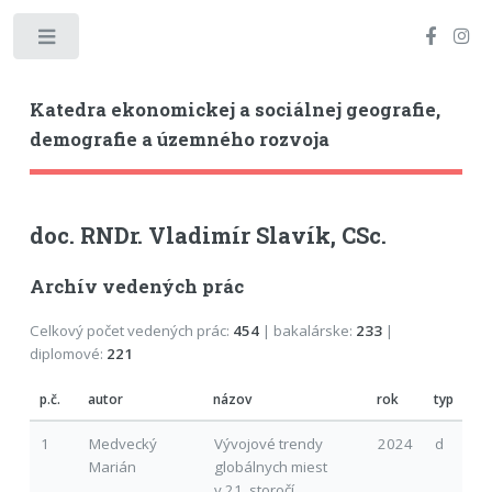
Toggle
Katedra ekonomickej a sociálnej geografie,
demografie a územného rozvoja
doc. RNDr. Vladimír Slavík, CSc.
Archív vedených prác
Celkový počet vedených prác:
454
| bakalárske:
233
|
diplomové:
221
p.č.
autor
názov
rok
typ
1
Medvecký
Vývojové trendy
2024
d
Marián
globálnych miest
v 21. storočí