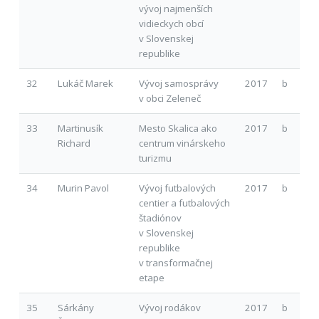
vývoj najmenších
vidieckych obcí
v Slovenskej
republike
32
Lukáč Marek
Vývoj samosprávy
2017
b
v obci Zeleneč
33
Martinusík
Mesto Skalica ako
2017
b
Richard
centrum vinárskeho
turizmu
34
Murin Pavol
Vývoj futbalových
2017
b
centier a futbalových
štadiónov
v Slovenskej
republike
v transformačnej
etape
35
Sárkány
Vývoj rodákov
2017
b