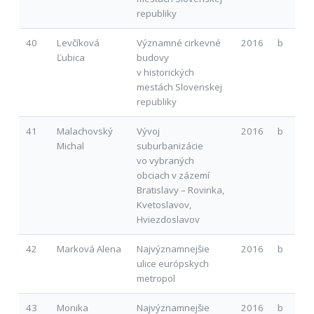
republiky
40
Levčíková
Významné cirkevné
2016
b
Ľubica
budovy
v historických
mestách Slovenskej
republiky
41
Malachovský
Vývoj
2016
b
Michal
suburbanizácie
vo vybraných
obciach v zázemí
Bratislavy – Rovinka,
Kvetoslavov,
Hviezdoslavov
42
Marková Alena
Najvýznamnejšie
2016
b
ulice európskych
metropol
43
Monika
Najvýznamnejšie
2016
b