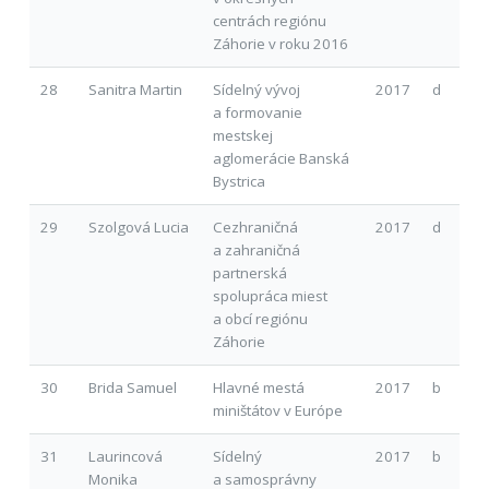
centrách regiónu
Záhorie v roku 2016
28
Sanitra Martin
Sídelný vývoj
2017
d
a formovanie
mestskej
aglomerácie Banská
Bystrica
29
Szolgová Lucia
Cezhraničná
2017
d
a zahraničná
partnerská
spolupráca miest
a obcí regiónu
Záhorie
30
Brida Samuel
Hlavné mestá
2017
b
miništátov v Európe
31
Laurincová
Sídelný
2017
b
Monika
a samosprávny