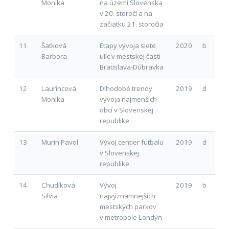
Monika
na území Slovenska
v 20. storočí a na
začiatku 21. storočia
11
Šatková
Etapy vývoja siete
2020
b
Barbora
ulíc v mestskej časti
Bratislava-Dúbravka
12
Laurincová
Dlhodobé trendy
2019
d
Monika
vývoja najmenších
obcí v Slovenskej
republike
13
Murin Pavol
Vývoj centier futbalu
2019
d
v Slovenskej
republike
14
Chudíková
Vývoj
2019
b
Silvia
najvýznamnejších
mestských parkov
v metropole Londýn