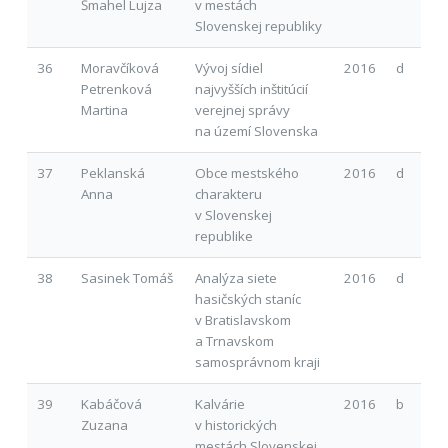
Šmahel Lujza
v mestách
Slovenskej republiky
36
Moravčíková
Vývoj sídiel
2016
d
Petrenková
najvyšších inštitúcií
Martina
verejnej správy
na území Slovenska
37
Peklanská
Obce mestského
2016
d
Anna
charakteru
v Slovenskej
republike
38
Sasinek Tomáš
Analýza siete
2016
d
hasičských staníc
v Bratislavskom
a Trnavskom
samosprávnom kraji
39
Kabáčová
Kalvárie
2016
b
Zuzana
v historických
mestách Slovenskej