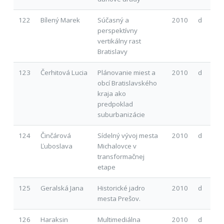
122
Bílený Marek
Súčasný a
2010
d
perspektívny
vertikálny rast
Bratislavy
123
Čerhitová Lucia
Plánovanie miest a
2010
d
obcí Bratislavského
kraja ako
predpoklad
suburbanizácie
124
Činčárová
Sídelný vývoj mesta
2010
d
Ľuboslava
Michalovce v
transformačnej
etape
125
Geralská Jana
Historické jadro
2010
d
mesta Prešov.
126
Haraksin
Multimediálna
2010
d