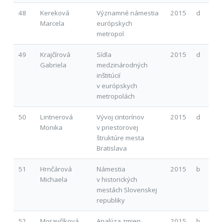
48
Kereková
Významné námestia
2015
d
Marcela
európskych
metropol
49
Krajčírová
Sídla
2015
d
Gabriela
medzinárodných
inštitúcií
v európskych
metropolách
50
Lintnerová
Vývoj cintorínov
2015
d
Monika
v priestorovej
štruktúre mesta
Bratislava
51
Hrnčárová
Námestia
2015
b
Michaela
v historických
mestách Slovenskej
republiky
52
Moravčíková
Analýza zmien
2015
b