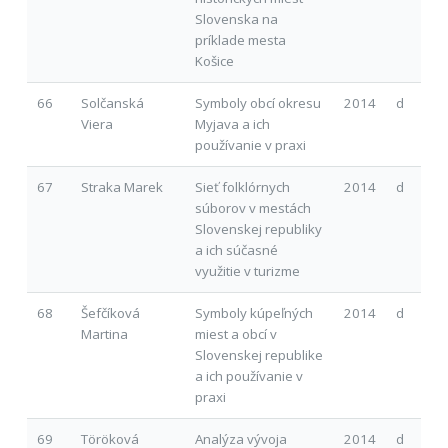
Slovenska na
príklade mesta
Košice
66
Solčanská
Symboly obcí okresu
2014
d
Viera
Myjava a ich
používanie v praxi
67
Straka Marek
Sieť folklórnych
2014
d
súborov v mestách
Slovenskej republiky
a ich súčasné
využitie v turizme
68
Šefčíková
Symboly kúpeľných
2014
d
Martina
miest a obcí v
Slovenskej republike
a ich používanie v
praxi
69
Töröková
Analýza vývoja
2014
d