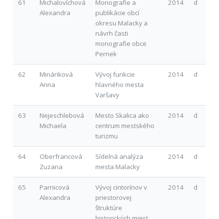
61
Michalovíchová
Monografie a
2014
d
Alexandra
publikácie obcí
okresu Malacky a
návrh časti
monografie obce
Pernek
62
Mináriková
Vývoj funkcie
2014
d
Anna
hlavného mesta
Varšavy
63
Nejeschlebová
Mesto Skalica ako
2014
d
Michaela
centrum mestského
turizmu
64
Oberfrancová
Sídelná analýza
2014
d
Zuzana
mesta Malacky
65
Parnicová
Vývoj cintorínov v
2014
d
Alexandra
priestorovej
štruktúre
historických miest