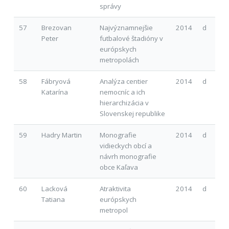
správy
57
Brezovan
Najvýznamnejšie
2014
d
Peter
futbalové štadióny v
európskych
metropolách
58
Fábryová
Analýza centier
2014
d
Katarína
nemocníc a ich
hierarchizácia v
Slovenskej republike
59
Hadry Martin
Monografie
2014
d
vidieckych obcí a
návrh monografie
obce Kaľava
60
Lacková
Atraktivita
2014
d
Tatiana
európskych
metropol