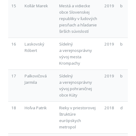
15
Kollár Marek
Mestá a vidiecke
2019
b
obce Slovenskej
republiky v ľudových
piesňach a hľadanie
širších súvislostí
16
Laskovský
Sídelný
2019
b
Róbert
a verejnosprávny
vývoj mesta
Krompachy
17
Palkovičová
Sídelný
2019
b
Jarmila
a verejnosprávny
vývoj pohraničnej
obce Kúty
18
Hoľva Patrik
Rieky v priestorovej
2018
d
štruktúre
európskych
metropol