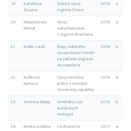
19
Kabáčová
Sídelný vývoj
2018
d
Zuzana
regiónu Orava
20
Malachovský
Vývoj
2018
d
Michal
suburbanizácie
v regióne Bratislava
21
Králik Lukáš
Etapy sídelného
2018
b
vývoja mesta Trenčín
na základe migrácie
obyvateľstva
22
Kušíková
Vývoj mestskej
2018
b
Barbora
polície v mestách
Slovenskej republiky
23
Veverica Matej
Vertikálny rast
2018
b
európskych
metropol
24
Benková Mária
Cezhraničná
2017
d