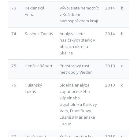
73
Peklanská
Vývoj siete nemocníc
2014
b
Anna
v Košickom
samosprávnom kraji
74
Sasinek Tomáš
Analýza siete
2014
b
hasičských staníc v
obciach okresu
Skalica
75
Henček Róbert
Priestorový rast
2013
d
metropoly Viedeň
76
Hulanský
Sídelná analýza
2013
d
Lukáš
západočeského
kúpeľného
trojuholníka Karlovy
Vary, Františkovy
Lázně a Mariánske
Lázně
77
Lovišeková
Košice - európske
2013
d