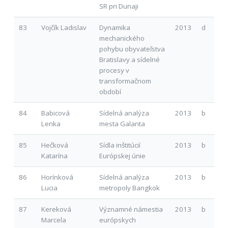
SR pri Dunaji
83
Vojčík Ladislav
Dynamika
2013
d
mechanického
pohybu obyvateľstva
Bratislavy a sídelné
procesy v
transformačnom
období
84
Babicová
Sídelná analýza
2013
b
Lenka
mesta Galanta
85
Hečková
Sídla inštitúcií
2013
b
Katarína
Európskej únie
86
Horínková
Sídelná analýza
2013
b
Lucia
metropoly Bangkok
87
Kereková
Významné námestia
2013
b
Marcela
európskych