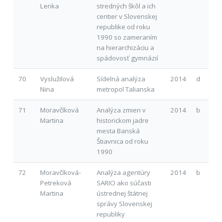
Lenka
stredných škôl a ich
centier v Slovenskej
republike od roku
1990 so zameraním
na hierarchizáciu a
spádovosť gymnázií
70
Vyslužilová
Sídelná analýza
2014
d
Nina
metropol Talianska
71
Moravčíková
Analýza zmien v
2014
b
Martina
historickom jadre
mesta Banská
Štiavnica od roku
1990
72
Moravčíková-
Analýza agentúry
2014
b
Petreková
SARIO ako súčasti
Martina
ústrednej štátnej
správy Slovenskej
republiky