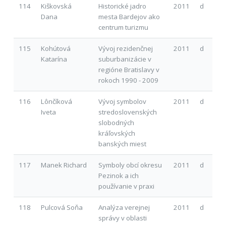
114
Kiškovská
Historické jadro
2011
d
Dana
mesta Bardejov ako
centrum turizmu
115
Kohútová
Vývoj rezidenčnej
2011
d
Katarína
suburbanizácie v
regióne Bratislavy v
rokoch 1990 - 2009
116
Lônčíková
Vývoj symbolov
2011
d
Iveta
stredoslovenských
slobodných
kráľovských
banských miest
117
Manek Richard
Symboly obcí okresu
2011
d
Pezinok a ich
používanie v praxi
118
Pulcová Soňa
Analýza verejnej
2011
d
správy v oblasti