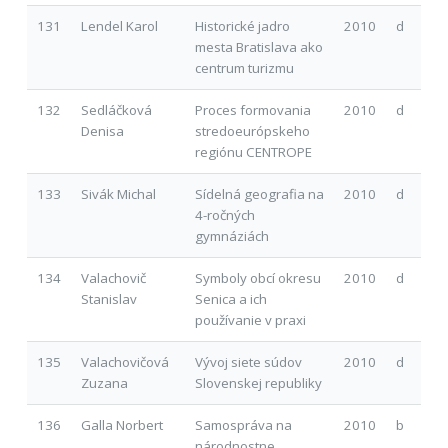
131
Lendel Karol
Historické jadro
2010
d
mesta Bratislava ako
centrum turizmu
132
Sedláčková
Proces formovania
2010
d
Denisa
stredoeurópskeho
regiónu CENTROPE
133
Sivák Michal
Sídelná geografia na
2010
d
4-ročných
gymnáziách
134
Valachovič
Symboly obcí okresu
2010
d
Stanislav
Senica a ich
používanie v praxi
135
Valachovičová
Vývoj siete súdov
2010
d
Zuzana
Slovenskej republiky
136
Galla Norbert
Samospráva na
2010
b
národnostne