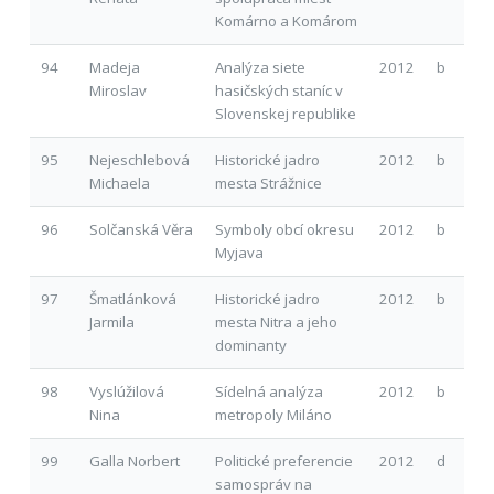
Komárno a Komárom
94
Madeja
Analýza siete
2012
b
Miroslav
hasičských staníc v
Slovenskej republike
95
Nejeschlebová
Historické jadro
2012
b
Michaela
mesta Strážnice
96
Solčanská Věra
Symboly obcí okresu
2012
b
Myjava
97
Šmatlánková
Historické jadro
2012
b
Jarmila
mesta Nitra a jeho
dominanty
98
Vyslúžilová
Sídelná analýza
2012
b
Nina
metropoly Miláno
99
Galla Norbert
Politické preferencie
2012
d
samospráv na