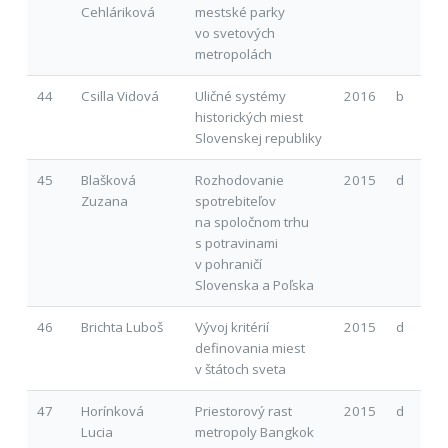
Cehláriková
mestské parky
vo svetových
metropolách
44
Csilla Vidová
Uličné systémy
2016
b
historických miest
Slovenskej republiky
45
Blašková
Rozhodovanie
2015
d
Zuzana
spotrebiteľov
na spoločnom trhu
s potravinami
v pohraničí
Slovenska a Poľska
46
Brichta Luboš
Vývoj kritérií
2015
d
definovania miest
v štátoch sveta
47
Horínková
Priestorový rast
2015
d
Lucia
metropoly Bangkok