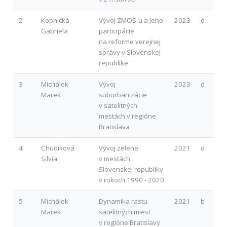
2
Kopnická
Vývoj ZMOS-u a jeho
2023
d
Gabriela
participácie
na reforme verejnej
správy v Slovenskej
republike
3
Michálek
Vývoj
2023
d
Marek
suburbanizácie
v satelitných
mestách v regióne
Bratislava
4
Chudíková
Vývoj zelene
2021
d
Silvia
v mestách
Slovenskej republiky
v rokoch 1990 - 2020
5
Michálek
Dynamika rastu
2021
b
Marek
satelitných miest
v regióne Bratislavy