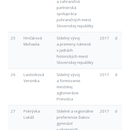
a zahraničná
partnerská
spolupráca
pohraničných miest
Slovenskej republiky
25
Hrnčárová
Sídelný vývoj
2017
d
Michaela
a premeny námestí
v jadrách
historických miest
Slovenskej republiky
26
Lastovková
Sídelný vývoj
2017
d
Veronika
a formovanie
mestskej
aglomerácie
Prievidza
27
Pokrývka
Sídelné a regionálne
2017
d
Lukáš
preferencie žiakov
gymnázií
v okresných