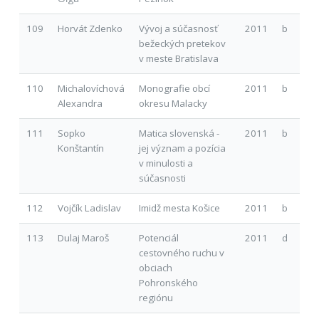
109
Horvát Zdenko
Vývoj a súčasnosť
2011
b
bežeckých pretekov
v meste Bratislava
110
Michalovíchová
Monografie obcí
2011
b
Alexandra
okresu Malacky
111
Sopko
Matica slovenská -
2011
b
Konštantín
jej význam a pozícia
v minulosti a
súčasnosti
112
Vojčík Ladislav
Imidž mesta Košice
2011
b
113
Dulaj Maroš
Potenciál
2011
d
cestovného ruchu v
obciach
Pohronského
regiónu