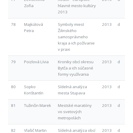
Zofia
hlavné mesto kultúry
2013
78
Majkútová
Symboly miest
2013
d
Petra
Žilinského
samosprávneho
kraja a ich požívanie
v praxi
79
Poizlová Lívia
Kroniky obcí okresu
2013
d
Bytča a ich súčasné
formy využívania
80
Sopko
Sídelná analýza
2013
d
Konštantín
mesta Stupava
81
Tužinčin Marek
Mestské maratóny
2013
d
vo svetových
metropolách
82
Vlašič Martin
Sídelná analýza obcí
2013
d