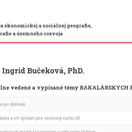
a ekonomickej a sociálnej geografie,
afie a územného rozvoja
 Ingrid Bučeková, PhD.
lne vedené a vypísané témy BAKALÁRSKYCH P
 po dohode
iská a ich význam pre cestovný ruchu SR
vný ruch medzi Slovenskom a vybraným štátom