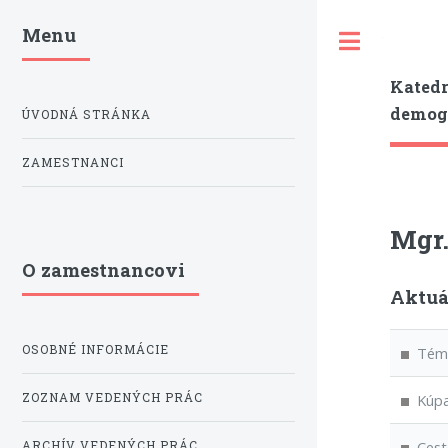
Menu
Toggle
Katedr
demogr
ÚVODNÁ STRÁNKA
ZAMESTNANCI
Mgr.
O zamestnancovi
Aktuá
OSOBNÉ INFORMÁCIE
Téma
ZOZNAM VEDENÝCH PRÁC
Kúpal
Cesto
ARCHÍV VEDENÝCH PRÁC