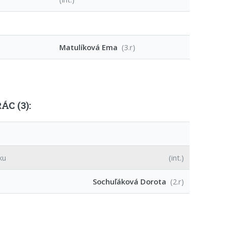
Matulíková Ema
(3.r)
C (3):
ku
(int.)
Sochuľáková Dorota
(2.r)