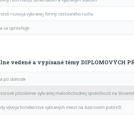
sti rozvoja vybranej formy cestovného ruchu
 sa upresňuje
lne vedené a vypísané témy DIPLOMOVÝCH PRÁ
 po dohode
torové pôsobenie vybranej maloobchodnej spoločnosti na Slovens
y vývoja hotelierstva vybraných miest na Azúrovom pobreží