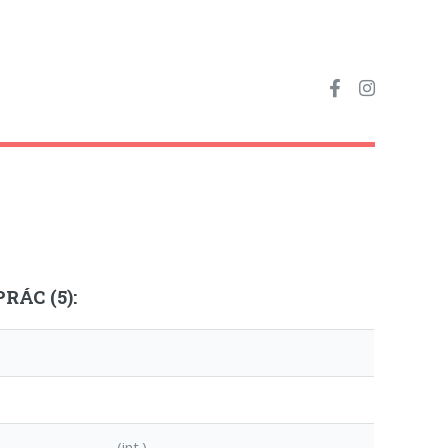
RÁC (5):
(int.)