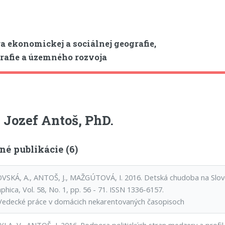
a ekonomickej a sociálnej geografie,
afie a územného rozvoja
 Jozef Antoš, PhD.
né publikácie (6)
SKÁ, A., ANTOŠ, J., MAŽGÚTOVÁ, I. 2016. Detská chudoba na Slovens
hica, Vol. 58, No. 1, pp. 56 - 71. ISSN 1336-6157.
Vedecké práce v domácich nekarentovaných časopisoch