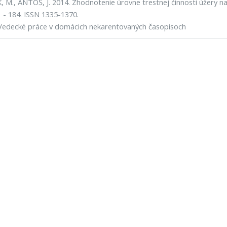
 M., ANTOŠ, J. 2014. Zhodnotenie úrovne trestnej činnosti úžery na S
1 - 184. ISSN 1335-1370.
Vedecké práce v domácich nekarentovaných časopisoch