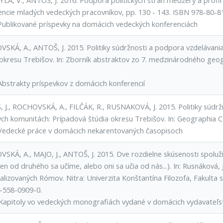
A, V., ANTOŠ, J. 2016. Podpora politických stran medzery a profil jej
encie mladých vedeckých pracovníkov, pp. 130 - 143. ISBN 978-80-
Publikované príspevky na domácich vedeckých konferenciách
SKÁ, A., ANTOŠ, J. 2015. Politiky súdržnosti a podpora vzdelávan
 okresu Trebišov. In: Zborník abstraktov zo 7. medzinárodného geog
Abstrakty príspevkov z domácich konferencií
 J., ROCHOVSKÁ, A., FILČÁK, R., RUSNAKOVÁ, J. 2015. Politiky súdr
h komunitách: Prípadová štúdia okresu Trebišov. In: Geographia Cass
Vedecké práce v domácich nekarentovaných časopisoch
SKÁ, A., MAJO, J., ANTOŠ, J. 2015. Dve rozdielne skúsenosti spoluž
eden od druhého sa učíme, alebo oni sa učia od nás...). In: Rusnáková, 
lizovaných Rómov. Nitra: Univerzita Konštantína Filozofa, Fakulta s
-558-0909-0.
Kapitoly vo vedeckých monografiách vydané v domácich vydavateľs