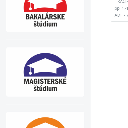
TKAČIK,
pp. 17
ADF - 