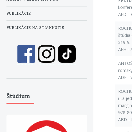
PRZYBYL
konfer
PUBLIKÁCIE
AFD - 
ROCHOV
PUBLIKÁCIE NA STIAHNUTIE
štúdia
319-9.
AFH - 
ANTOŠ,
rómskyc
ADF - 
ROCHOV
Štúdium
(...a j
margina
978-80
ABD - 