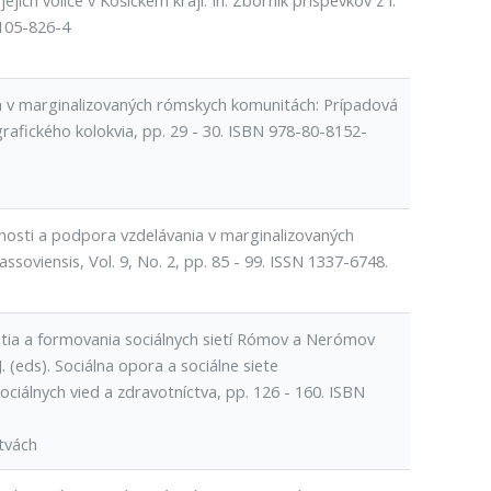
ich voliče v Košickém kraji. In: Zborník príspevkov z I.
8105-826-4
ia v marginalizovaných rómskych komunitách: Prípadová
rafického kolokvia, pp. 29 - 30. ISBN 978-80-8152-
žnosti a podpora vzdelávania v marginalizovaných
oviensis, Vol. 9, No. 2, pp. 85 - 99. ISSN 1337-6748.
itia a formovania sociálnych sietí Rómov a Nerómov
J. (eds). Sociálna opora a sociálne siete
ociálnych vied a zdravotníctva, pp. 126 - 160. ISBN
tvách