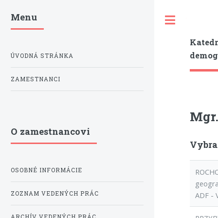
Menu
Toggle
Katedr
demogr
ÚVODNÁ STRÁNKA
ZAMESTNANCI
Mgr.
O zamestnancovi
Vybra
OSOBNÉ INFORMÁCIE
ROCHOV
geograp
ZOZNAM VEDENÝCH PRÁC
ADF - 
ARCHÍV VEDENÝCH PRÁC