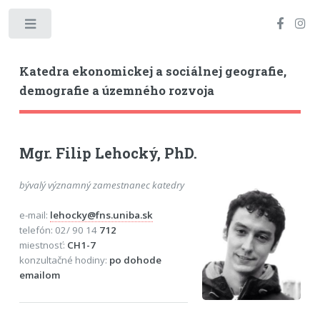
Toggle
Katedra ekonomickej a sociálnej geografie,
demografie a územného rozvoja
Mgr. Filip Lehocký, PhD.
bývalý významný zamestnanec katedry
e-mail:
lehocky@fns.uniba.sk
telefón: 02/ 90 14
712
miestnosť:
CH1-7
konzultačné hodiny:
po dohode
emailom