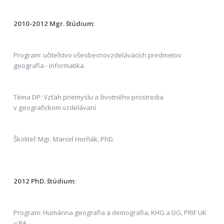
2010-2012 Mgr. štúdium:
Program: učiteľstvo všeobecnovzdelávacích predmetov
geografia - informatika
Téma DP: Vzťah priemyslu a životného prostredia
v geografickom vzdelávaní
Školiteľ: Mgr. Marcel Horňák, PhD.
2012 PhD. štúdium:
Program: Humánna geografia a demografia, KHG a DG, PRIF UK
v BA