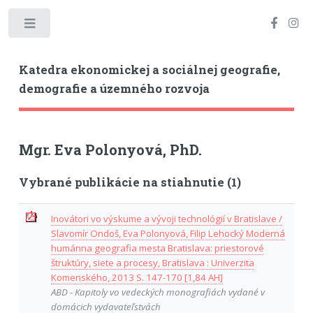
Toggle
Katedra ekonomickej a sociálnej geografie,
demografie a územného rozvoja
Mgr. Eva Polonyová, PhD.
Vybrané publikácie na stiahnutie (1)
Inovátori vo výskume a vývoji technológií v Bratislave /
Slavomír Ondoš, Eva Polonyová, Filip Lehocký Moderná
humánna geografia mesta Bratislava: priestorové
štruktúry, siete a procesy, Bratislava : Univerzita
Komenského, 2013 S. 147-170 [1,84 AH]
ABD - Kapitoly vo vedeckých monografiách vydané v
domácich vydavateľstvách