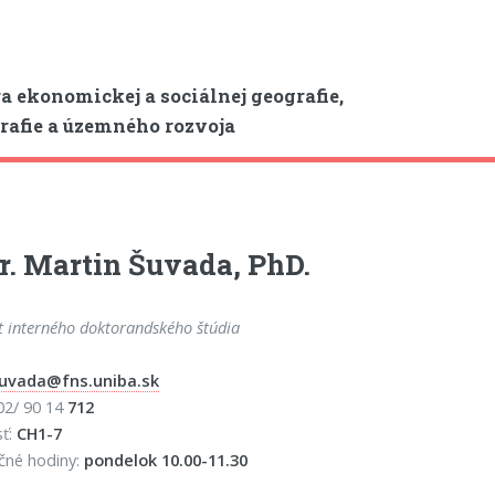
a ekonomickej a sociálnej geografie,
afie a územného rozvoja
. Martin Šuvada, PhD.
t interného doktorandského štúdia
uvada@fns.uniba.sk
 02/ 90 14
712
sť:
CH1-7
čné hodiny:
pondelok 10.00-11.30