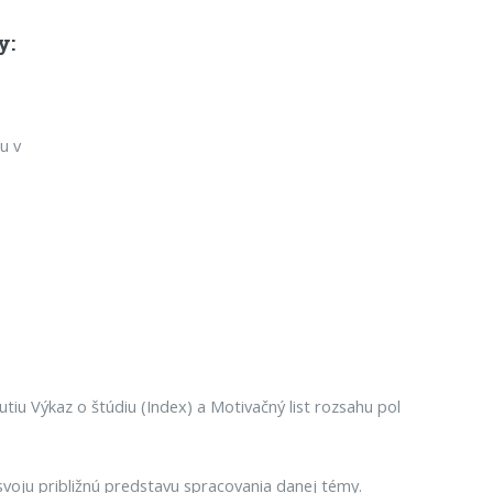
y:
u v
utiu Výkaz o štúdiu (Index) a Motivačný list rozsahu pol
voju približnú predstavu spracovania danej témy.