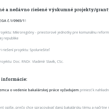
né a nedávno riešené výskumné projekty/grant
EGA č.1/0965/1
1
ojektu: Mikroregióny - priestorové jednotky pre komunálnu reform
ej republike
i riešení projektu: Spoluriešiteľ
rojektu: Doc. RNDr. Vladimír Slavík, CSc.
 informácie:
emca o vedenie bakalárskej práce vyžadujem
priniesť k nahliadn
nt opíše, prečo chce spracovávať danú bakalársku tému a načrtne s