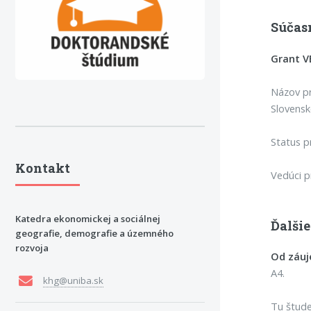
Súčas
Grant V
Názov pr
Slovensk
Status pr
Kontakt
Vedúci p
Katedra ekonomickej a sociálnej
Ďalšie
geografie, demografie a územného
rozvoja
Od záuj
A4.
khg@uniba.sk
Tu štude