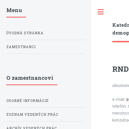
Menu
Toggle
Katedr
demogr
ÚVODNÁ STRÁNKA
ZAMESTNANCI
RNDr
O zamestnancovi
absolven
e-mail:
s
OSOBNÉ INFORMÁCIE
telefón:
miestno
ZOZNAM VEDENÝCH PRÁC
konzulta
ARCHÍV VEDENÝCH PRÁC