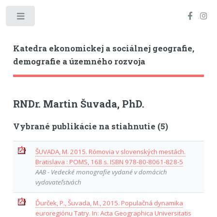
Toggle
Katedra ekonomickej a sociálnej geografie,
demografie a územného rozvoja
RNDr. Martin Šuvada, PhD.
Vybrané publikácie na stiahnutie (5)
ŠUVADA, M. 2015. Rómovia v slovenských mestách.
Bratislava : POMS, 168 s. ISBN 978-80-8061-828-5
AAB - Vedecké monografie vydané v domácich
vydavateľstvách
Ďurček, P., Šuvada, M., 2015. Populačná dynamika
euroregiónu Tatry. In: Acta Geographica Universitatis