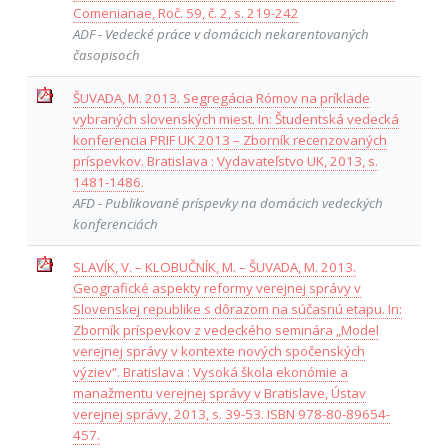
Comenianae, Roč. 59, č. 2, s. 219-242
ADF - Vedecké práce v domácich nekarentovaných
časopisoch
ŠUVADA, M. 2013. Segregácia Rómov na príklade
vybraných slovenských miest. In: Študentská vedecká
konferencia PRIF UK 2013 – Zborník recenzovaných
príspevkov. Bratislava : Vydavateľstvo UK, 2013, s.
1481-1486.
AFD - Publikované príspevky na domácich vedeckých
konferenciách
SLAVÍK, V. – KLOBUČNÍK, M. – ŠUVADA, M. 2013.
Geografické aspekty reformy verejnej správy v
Slovenskej republike s dôrazom na súčasnú etapu. In:
Zborník príspevkov z vedeckého seminára „Model
verejnej správy v kontexte nových spočenských
výziev“. Bratislava : Vysoká škola ekonómie a
manažmentu verejnej správy v Bratislave, Ústav
verejnej správy, 2013, s. 39-53. ISBN 978-80-89654-
457.