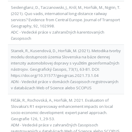
Seidenglanz, D., Taczanowski, J., Król, M., Horňák, M., Nigrin, T.
(2021). Quo vadis, international long-distance railway
services? Evidence from Central Europe. Journal of Transport
Geography, 92, 102998.
ADC - Vedecké práce v zahraničných karentovaných
časopisoch
Stanek, R., Kusendová, D., Horňák, M. (2021). Metodika tvorby
modelu dostupnosti územia Slovenska na báze dennej
intenzity automobilovej dopravy s využitím geoinformačných
nástrojov. Geografický časopis, 73(1), 63-81. DOI:
https://doi.org/10.31577/geogrcas.2021.73.1.04
ADN - Vedecké práce v domácich časopisoch registrovaných
v databázach Web of Science alebo SCOPUS
Filčák, R., Rochovská, A., Horňák, M. 2021. Evaluation of
Slovakia’s R1 expressway enhancement impacts on local
socio-economic development: expert panel approach.
Geografie 126, 1, 29-53.
ADM - Vedecké práce v zahraničných časopisoch
registrovaných v databázach Web of Science alebo SCOPUS