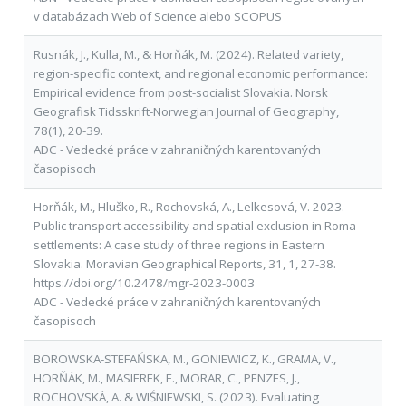
v databázach Web of Science alebo SCOPUS
Rusnák, J., Kulla, M., & Horňák, M. (2024). Related variety,
region-specific context, and regional economic performance:
Empirical evidence from post-socialist Slovakia. Norsk
Geografisk Tidsskrift-Norwegian Journal of Geography,
78(1), 20-39.
ADC - Vedecké práce v zahraničných karentovaných
časopisoch
Horňák, M., Hluško, R., Rochovská, A., Lelkesová, V. 2023.
Public transport accessibility and spatial exclusion in Roma
settlements: A case study of three regions in Eastern
Slovakia. Moravian Geographical Reports, 31, 1, 27-38.
https://doi.org/10.2478/mgr-2023-0003
ADC - Vedecké práce v zahraničných karentovaných
časopisoch
BOROWSKA-STEFAŃSKA, M., GONIEWICZ, K., GRAMA, V.,
HORŇÁK, M., MASIEREK, E., MORAR, C., PENZES, J.,
ROCHOVSKÁ, A. & WIŚNIEWSKI, S. (2023). Evaluating