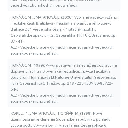
vedeckých zborníkoch / monografiách
HORŇÁK, M., SMATANOVÁ, E. (2000): Vybrané aspekty vzťahu
mestskej časti Bratislava - Petržalka a plánovaného úseku
diaľnice D61 Viedenská cesta - Prístavný most. In:
Geografické spektrum, 2, Geografika, PRI FUK, Bratislava, pp.
37 - 41.
AED - Vedecké práce v domácich recenzovaných vedeckých
zborníkoch / monografiách
HORŇÁK, M. (1999): Vývoj postavenia železničnej dopravy na
dopravnom trhu v Slovenskej republike. In: Acta Facultatis
Studiorum Humanitatis Et Naturae Universitatis Prešoviensis,
Folia Geographica 3, Prešov, pp. 218 - 228. ISBN 80-88722-
64-0
AED - Vedecké práce v domácich recenzovaných vedeckých
zborníkoch / monografiách
KOREC, P., SMATANOVÁ, E., HORŇÁK, M. (1998): Nové
územnosprávne členenie Slovenskej republiky z pohľadu
vývoja počtu obyvateľov. In:Miscellanea Geographica 6,