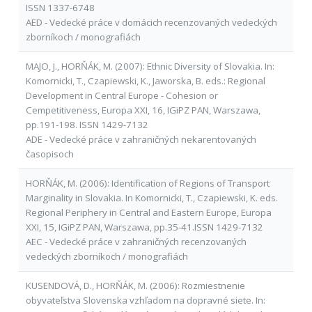
ISSN 1337-6748
AED - Vedecké práce v domácich recenzovaných vedeckých
zborníkoch / monografiách
MAJO, J., HORŇÁK, M. (2007): Ethnic Diversity of Slovakia. In:
Komornicki, T., Czapiewski, K., Jaworska, B. eds.: Regional
Development in Central Europe - Cohesion or
Cempetitiveness, Europa XXI, 16, IGiPZ PAN, Warszawa,
pp.191-198. ISSN 1429-7132
ADE - Vedecké práce v zahraničných nekarentovaných
časopisoch
HORŇÁK, M. (2006): Identification of Regions of Transport
Marginality in Slovakia. In Komornicki, T., Czapiewski, K. eds.
Regional Periphery in Central and Eastern Europe, Europa
XXI, 15, IGiPZ PAN, Warszawa, pp.35-41.ISSN 1429-7132
AEC - Vedecké práce v zahraničných recenzovaných
vedeckých zborníkoch / monografiách
KUSENDOVÁ, D., HORŇÁK, M. (2006): Rozmiestnenie
obyvateľstva Slovenska vzhľadom na dopravné siete. In: