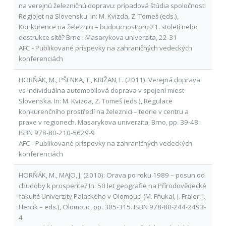
na verejnú železničnú dopravu: prípadová štúdia spoločnosti
RegioJet na Slovensku. In: M. Kvizda, Z. Tomeš (eds.),
Konkurence na železnici – budoucnost pro 21. století nebo
destrukce sítě? Brno : Masarykova univerzita, 22-31
AFC - Publikované príspevky na zahraničných vedeckých
konferenciách
HORŇÁK, M., PŠENKA, T., KRIŽAN, F. (2011): Verejná doprava
vs individuálna automobilová doprava v spojení miest
Slovenska. In: M. Kvizda, Z. Tomeš (eds.), Regulace
konkurenčního prostředí na železnici – teorie v centru a
praxe v regionech. Masarykova univerzita, Brno, pp. 39-48.
ISBN 978-80-210-5629-9
AFC - Publikované príspevky na zahraničných vedeckých
konferenciách
HORŇÁK, M., MAJO, J. (2010): Orava po roku 1989 – posun od
chudoby k prosperite? In: 50 let geografie na Přírodovědecké
fakultě Univerzity Palackého v Olomouci (M. Fňukal, J. Frajer, J.
Hercik – eds.), Olomouc, pp. 305-315. ISBN 978-80-244-2493-
4