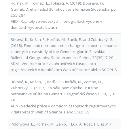
Horňák, M., Tolmáči, L., Tolmáči, A. (2019). Doprava. In:
Gurňák, D. et al (eds.) 30 rokov transformácie Slovenska. pp.
255-284
ABD - Kapitoly vo vedeckých monografiách vydané v
domácich vydavateľstvách
Bilková, K., Križan, F., Horňák, M., Barlík, P. and Zubriczký, G.
(2018). Food and non-food retail change in a post-communist
country: A case study of the Gemer region in Slovakia.
Bulletin of Geography. Socio-economic Series, 39(39), 7-20
ADM - Vedecké práce v zahraničných časopisoch
registrovaných v databázach Web of Science alebo SCOPUS
Bilková, K., Križan, F., Barlík, P., Horňák, M., Zeman, M.,
Zubriczký, G. (2017): Za nákupom ďaleko - rurálne
potravinové púšte na Gemeri. Geografický časopis, 69, 1, 3-
20
ADN - Vedecké práce v domácich časopisoch registrovaných
v databázach Web of Science alebo SCOPUS
Polonyová, E., Horňák, M., Zelko, I., Lux, A., Rost, T. L. (2017):