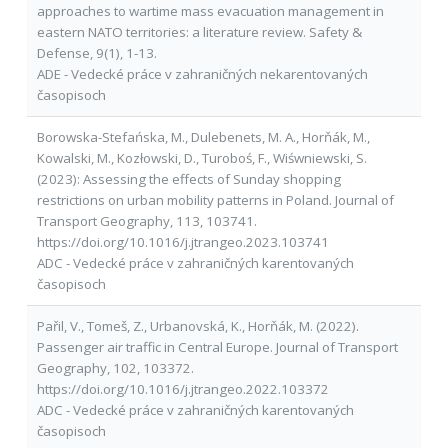
approaches to wartime mass evacuation management in
eastern NATO territories: a literature review. Safety &
Defense, 9(1), 1-13.
ADE - Vedecké práce v zahraničných nekarentovaných
časopisoch
Borowska-Stefańska, M., Dulebenets, M. A., Horňák, M.,
Kowalski, M., Kozłowski, D., Turoboś, F., Wiśwniewski, S.
(2023): Assessing the effects of Sunday shopping
restrictions on urban mobility patterns in Poland. Journal of
Transport Geography, 113, 103741.
https://doi.org/10.1016/j.jtrangeo.2023.103741
ADC - Vedecké práce v zahraničných karentovaných
časopisoch
Pařil, V., Tomeš, Z., Urbanovská, K., Horňák, M. (2022).
Passenger air traffic in Central Europe. Journal of Transport
Geography, 102, 103372.
https://doi.org/10.1016/j.jtrangeo.2022.103372
ADC - Vedecké práce v zahraničných karentovaných
časopisoch