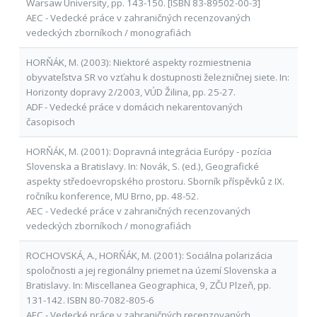
Warsaw University, pp. 143-150. [ISBN 83-89502-00-3]
AEC - Vedecké práce v zahraničných recenzovaných
vedeckých zborníkoch / monografiách
HORŇÁK, M. (2003): Niektoré aspekty rozmiestnenia
obyvateľstva SR vo vzťahu k dostupnosti železničnej siete. In:
Horizonty dopravy 2/2003, VÚD Žilina, pp. 25-27.
ADF - Vedecké práce v domácich nekarentovaných
časopisoch
HORŇÁK, M. (2001): Dopravná integrácia Európy - pozícia
Slovenska a Bratislavy. In: Novák, S. (ed.), Geografické
aspekty středoevropského prostoru. Sborník příspěvků z IX.
ročníku konference, MU Brno, pp. 48-52.
AEC - Vedecké práce v zahraničných recenzovaných
vedeckých zborníkoch / monografiách
ROCHOVSKÁ, A., HORŇÁK, M. (2001): Sociálna polarizácia
spoločnosti a jej regionálny priemet na území Slovenska a
Bratislavy. In: Miscellanea Geographica, 9, ZČU Plzeň, pp.
131-142. ISBN 80-7082-805-6
AEC - Vedecké práce v zahraničných recenzovaných