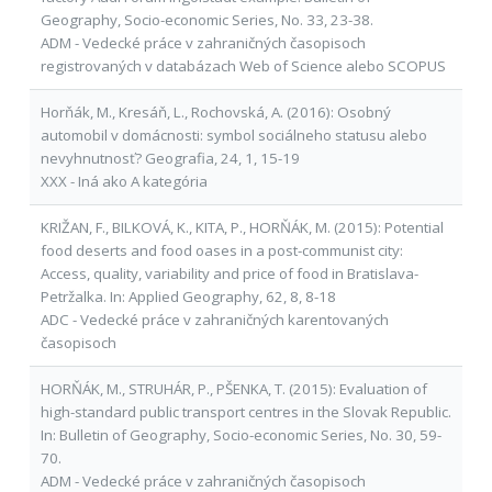
Geography, Socio-economic Series, No. 33, 23-38.
ADM - Vedecké práce v zahraničných časopisoch
registrovaných v databázach Web of Science alebo SCOPUS
Horňák, M., Kresáň, L., Rochovská, A. (2016): Osobný
automobil v domácnosti: symbol sociálneho statusu alebo
nevyhnutnosť? Geografia, 24, 1, 15-19
XXX - Iná ako A kategória
KRIŽAN, F., BILKOVÁ, K., KITA, P., HORŇÁK, M. (2015): Potential
food deserts and food oases in a post-communist city:
Access, quality, variability and price of food in Bratislava-
Petržalka. In: Applied Geography, 62, 8, 8-18
ADC - Vedecké práce v zahraničných karentovaných
časopisoch
HORŇÁK, M., STRUHÁR, P., PŠENKA, T. (2015): Evaluation of
high-standard public transport centres in the Slovak Republic.
In: Bulletin of Geography, Socio-economic Series, No. 30, 59-
70.
ADM - Vedecké práce v zahraničných časopisoch