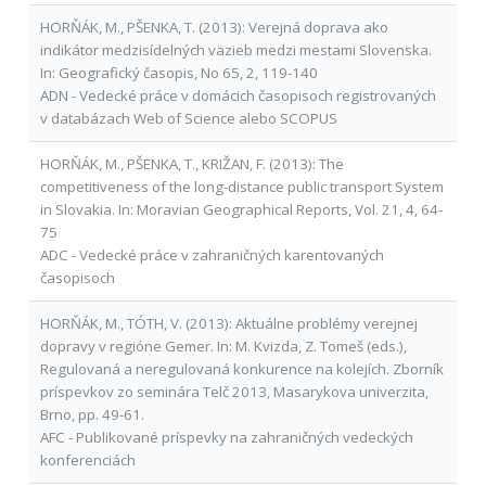
HORŇÁK, M., PŠENKA, T. (2013): Verejná doprava ako
indikátor medzisídelných väzieb medzi mestami Slovenska.
In: Geografický časopis, No 65, 2, 119-140
ADN - Vedecké práce v domácich časopisoch registrovaných
v databázach Web of Science alebo SCOPUS
HORŇÁK, M., PŠENKA, T., KRIŽAN, F. (2013): The
competitiveness of the long-distance public transport System
in Slovakia. In: Moravian Geographical Reports, Vol. 21, 4, 64-
75
ADC - Vedecké práce v zahraničných karentovaných
časopisoch
HORŇÁK, M., TÓTH, V. (2013): Aktuálne problémy verejnej
dopravy v regióne Gemer. In: M. Kvizda, Z. Tomeš (eds.),
Regulovaná a neregulovaná konkurence na kolejích. Zborník
príspevkov zo seminára Telč 2013, Masarykova univerzita,
Brno, pp. 49-61.
AFC - Publikované príspevky na zahraničných vedeckých
konferenciách