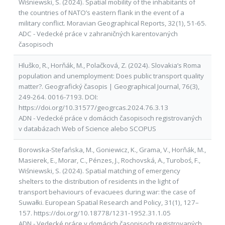
Wiśniewski, S. (2024). Spatial mobility of the inhabitants of
the countries of NATO’s eastern flank in the event of a
military conflict. Moravian Geographical Reports, 32(1), 51-65.
ADC - Vedecké práce v zahraničných karentovaných
časopisoch
Hluško, R., Horňák, M., Polačková, Z. (2024). Slovakiaʼs Roma
population and unemployment: Does public transport quality
matter?. Geografický časopis | Geographical Journal, 76(3),
249-264. 0016-7193. DOI:
https://doi.org/10.31577/geogrcas.2024.76.3.13
ADN - Vedecké práce v domácich časopisoch registrovaných
v databázach Web of Science alebo SCOPUS
Borowska-Stefańska, M., Goniewicz, K., Grama, V., Horňák, M.,
Masierek, E., Morar, C., Pénzes, J., Rochovská, A., Turoboś, F.,
Wiśniewski, S. (2024). Spatial matching of emergency
shelters to the distribution of residents in the light of
transport behaviours of evacuees during war: the case of
Suwałki. European Spatial Research and Policy, 31(1), 127–
157. https://doi.org/10.18778/1231-1952.31.1.05
ADN - Vedecké práce v domácich časopisoch registrovaných