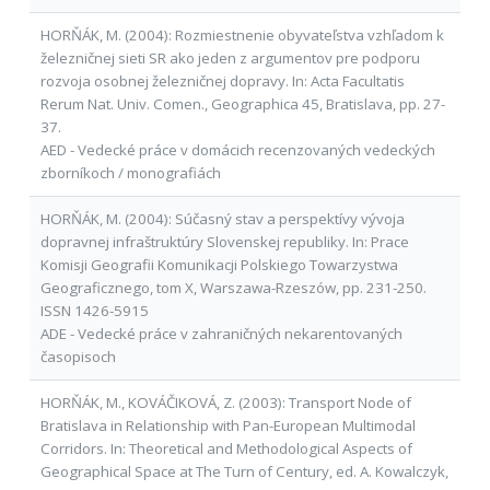
HORŇÁK, M. (2004): Rozmiestnenie obyvateľstva vzhľadom k
železničnej sieti SR ako jeden z argumentov pre podporu
rozvoja osobnej železničnej dopravy. In: Acta Facultatis
Rerum Nat. Univ. Comen., Geographica 45, Bratislava, pp. 27-
37.
AED - Vedecké práce v domácich recenzovaných vedeckých
zborníkoch / monografiách
HORŇÁK, M. (2004): Súčasný stav a perspektívy vývoja
dopravnej infraštruktúry Slovenskej republiky. In: Prace
Komisji Geografii Komunikacji Polskiego Towarzystwa
Geograficznego, tom X, Warszawa-Rzeszów, pp. 231-250.
ISSN 1426-5915
ADE - Vedecké práce v zahraničných nekarentovaných
časopisoch
HORŇÁK, M., KOVÁČIKOVÁ, Z. (2003): Transport Node of
Bratislava in Relationship with Pan-European Multimodal
Corridors. In: Theoretical and Methodological Aspects of
Geographical Space at The Turn of Century, ed. A. Kowalczyk,