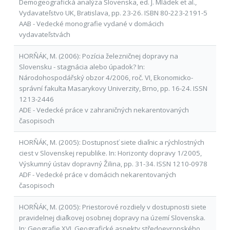
Demogeografická analýza Slovenska, ed. J. Mládek et al.,
Vydavateľstvo UK, Bratislava, pp. 23-26. ISBN 80-223-2191-5
AAB - Vedecké monografie vydané v domácich
vydavateľstvách
HORŇÁK, M. (2006): Pozícia železničnej dopravy na
Slovensku - stagnácia alebo úpadok? In:
Národohospodářský obzor 4/2006, roč. VI, Ekonomicko-
správní fakulta Masarykovy Univerzity, Brno, pp. 16-24. ISSN
1213-2446
ADE - Vedecké práce v zahraničných nekarentovaných
časopisoch
HORŇÁK, M. (2005): Dostupnosť siete diaľnic a rýchlostných
ciest v Slovenskej republike. In: Horizonty dopravy 1/2005,
Výskumný ústav dopravný Žilina, pp. 31-34. ISSN 1210-0978
ADF - Vedecké práce v domácich nekarentovaných
časopisoch
HORŇÁK, M. (2005): Priestorové rozdiely v dostupnosti siete
pravidelnej diaľkovej osobnej dopravy na území Slovenska.
In: Geografie XVI, Geografické aspekty středoevropského