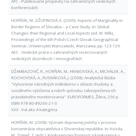
AFC - Publikované príspevky na zahraničných vedeckých
konferenciách
HORŇÁK, M., DŽUPINOVÁ, E. (2009): Aspects of Marginality in
Border Regions of Slovakia – a Case Study. In: Global
Changes: their Regional and Local Aspects (ed. W. Wilk),
Proceedings of the 6th Polish-Czech-Slovak Geographical
Seminar, Uniwersytet Warszawski, Warszawa, pp. 123-129.
AEC - Vedecké práce v zahraničných recenzovaných
vedeckých zborníkoch / monografiách
DŽAMBAZOVIČ, R., HORŇÁK, M., HRABOVSKÁ, A., MICHÁLEK, A.,
ROCHOVSKÁ, A., RUSNÁKOVÁ, J. (2008): Analytická štúdia
"Vytvorenie národných indikátorov v oblasti chudoby a
sociálneho vylúčenia a návrh spôsobu zabezpečenia ich
pravidelného monitorovania". EUROFORMES, Žilina, 256 p.
ISBN 978-80-89266-21-0
XXX - Iná ako A kategória
HORŇÁK, M. (2008): Význam dopravnej polohy v procese
koncentrácie obyvateľstva v Slovenskej republike. In: Kvizda,
M., Tomeš, Z. (eds.): Konkurencieschopnost a konkurence v