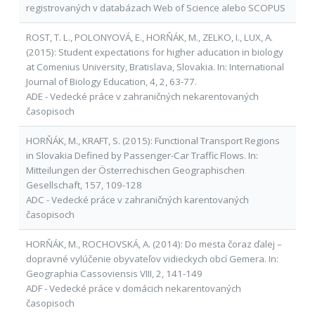
registrovaných v databázach Web of Science alebo SCOPUS
ROST, T. L., POLONYOVÁ, E., HORŇÁK, M., ZELKO, I., LUX, A.
(2015): Student expectations for higher aducation in biology
at Comenius University, Bratislava, Slovakia. In: International
Journal of Biology Education, 4, 2, 63-77.
ADE - Vedecké práce v zahraničných nekarentovaných
časopisoch
HORŇÁK, M., KRAFT, S. (2015): Functional Transport Regions
in Slovakia Defined by Passenger-Car Traffic Flows. In:
Mitteilungen der Österrechischen Geographischen
Gesellschaft, 157, 109-128
ADC - Vedecké práce v zahraničných karentovaných
časopisoch
HORŇÁK, M., ROCHOVSKÁ, A. (2014): Do mesta čoraz ďalej –
dopravné vylúčenie obyvateľov vidieckych obcí Gemera. In:
Geographia Cassoviensis VIII, 2, 141-149
ADF - Vedecké práce v domácich nekarentovaných
časopisoch