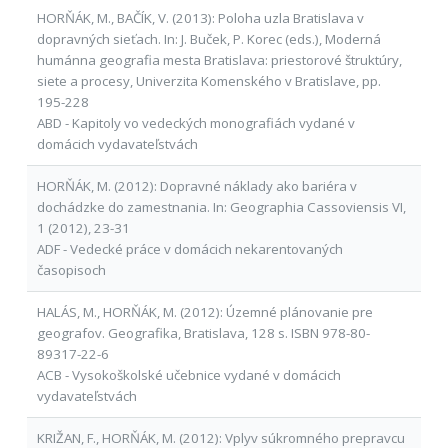
HORŇÁK, M., BAČÍK, V. (2013): Poloha uzla Bratislava v
dopravných sieťach. In: J. Buček, P. Korec (eds.), Moderná
humánna geografia mesta Bratislava: priestorové štruktúry,
siete a procesy, Univerzita Komenského v Bratislave, pp.
195-228
ABD - Kapitoly vo vedeckých monografiách vydané v
domácich vydavateľstvách
HORŇÁK, M. (2012): Dopravné náklady ako bariéra v
dochádzke do zamestnania. In: Geographia Cassoviensis VI,
1 (2012), 23-31
ADF - Vedecké práce v domácich nekarentovaných
časopisoch
HALÁS, M., HORŇÁK, M. (2012): Územné plánovanie pre
geografov. Geografika, Bratislava, 128 s. ISBN 978-80-
89317-22-6
ACB - Vysokoškolské učebnice vydané v domácich
vydavateľstvách
KRIŽAN, F., HORŇÁK, M. (2012): Vplyv súkromného prepravcu