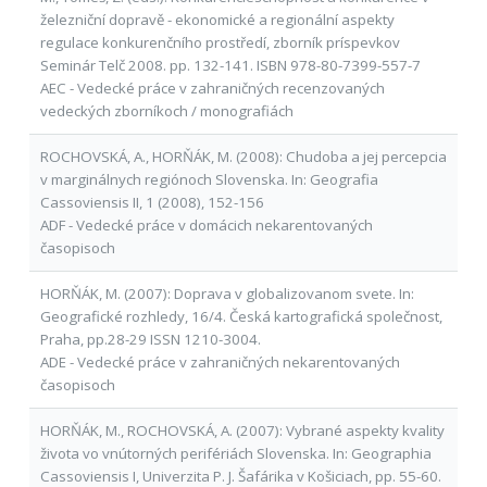
železniční dopravě - ekonomické a regionální aspekty
regulace konkurenčního prostředí, zborník príspevkov
Seminár Telč 2008. pp. 132-141. ISBN 978-80-7399-557-7
AEC - Vedecké práce v zahraničných recenzovaných
vedeckých zborníkoch / monografiách
ROCHOVSKÁ, A., HORŇÁK, M. (2008): Chudoba a jej percepcia
v marginálnych regiónoch Slovenska. In: Geografia
Cassoviensis II, 1 (2008), 152-156
ADF - Vedecké práce v domácich nekarentovaných
časopisoch
HORŇÁK, M. (2007): Doprava v globalizovanom svete. In:
Geografické rozhledy, 16/4. Česká kartografická společnost,
Praha, pp.28-29 ISSN 1210-3004.
ADE - Vedecké práce v zahraničných nekarentovaných
časopisoch
HORŇÁK, M., ROCHOVSKÁ, A. (2007): Vybrané aspekty kvality
života vo vnútorných perifériách Slovenska. In: Geographia
Cassoviensis I, Univerzita P. J. Šafárika v Košiciach, pp. 55-60.