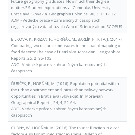
Future geography graduates: How much their degree
matters? Student expectations at Comenius University,
Bratislava, Slovakia. Geographia Polonica, 90, 2, 111-122
ADM - Vedecké práce v zahraničných časopisoch
registrovaných v databázach Web of Science alebo SCOPUS
BILKOVÁ, K., KRIŽAN, F., HORŇÁK, M., BARLÍK, P., KITA, J. (2017):
Comparing two distance measures in the spatial mapping of
food deserts: The case of Petržalka. Moravian Geographical
Reports, 25, 2, 95-103.
ADC - Vedecké práce v zahraničných karentovaných
časopisoch
ĎURČEK, P., HORŇÁK, M. (2016): Population potential within
the urban environment and intra-urban railway network
opportunities in Bratislava (Slovakia). In: Moravian
Geographical Reports, 24, 4, 52-64.
ADC - Vedecké práce v zahraničných karentovaných
časopisoch
CUDNY, W., HORŇÁK, M. (2016): The tourist function in a car
factory Audi Forum Ingolstadt example. Bulletin of