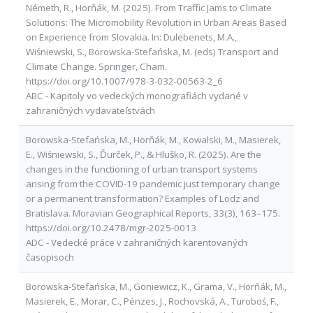
Németh, R., Horňák, M. (2025). From Traffic Jams to Climate
Solutions: The Micromobility Revolution in Urban Areas Based
on Experience from Slovakia. In: Dulebenets, M.A.,
Wiśniewski, S., Borowska-Stefańska, M. (eds) Transport and
Climate Change. Springer, Cham.
https://doi.org/10.1007/978-3-032-00563-2_6
ABC - Kapitoly vo vedeckých monografiách vydané v
zahraničných vydavateľstvách
Borowska-Stefańska, M., Horňák, M., Kowalski, M., Masierek,
E., Wiśniewski, S., Ďurček, P., & Hluško, R. (2025). Are the
changes in the functioning of urban transport systems
arising from the COVID-19 pandemic just temporary change
or a permanent transformation? Examples of Lodz and
Bratislava. Moravian Geographical Reports, 33(3), 163–175.
https://doi.org/10.2478/mgr-2025-0013
ADC - Vedecké práce v zahraničných karentovaných
časopisoch
Borowska-Stefańska, M., Goniewicz, K., Grama, V., Horňák, M.,
Masierek, E., Morar, C., Pénzes, J., Rochovská, A., Turoboś, F.,