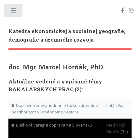
Toggle
Katedra ekonomickej a sociálnej geografie,
demografie a územného rozvoja
doc. Mgr. Marcel Horňák, PhD.
Aktuálne vedené a vypísané témy
BAKALÁRSKYCH PRÁC (2):
Dopravné znevýhodnenie ťažko zdravotne
(int.) (3.r)
postihnutých v urbánnom priestore
Diaľková verejná doprava na Slovensku
Medrický
Matúš
(3.r)