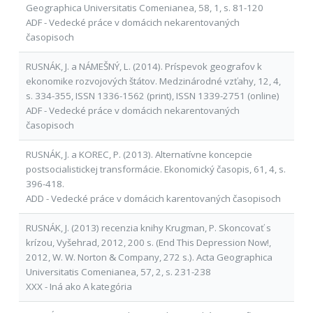
Geographica Universitatis Comenianea, 58, 1, s. 81-120
ADF - Vedecké práce v domácich nekarentovaných
časopisoch
RUSNÁK, J. a NÁMEŠNÝ, L. (2014). Príspevok geografov k
ekonomike rozvojových štátov. Medzinárodné vzťahy, 12, 4,
s. 334-355, ISSN 1336-1562 (print), ISSN 1339-2751 (online)
ADF - Vedecké práce v domácich nekarentovaných
časopisoch
RUSNÁK, J. a KOREC, P. (2013). Alternatívne koncepcie
postsocialistickej transformácie. Ekonomický časopis, 61, 4, s.
396-418.
ADD - Vedecké práce v domácich karentovaných časopisoch
RUSNÁK, J. (2013) recenzia knihy Krugman, P. Skoncovať s
krízou, Vyšehrad, 2012, 200 s. (End This Depression Now!,
2012, W. W. Norton & Company, 272 s.). Acta Geographica
Universitatis Comenianea, 57, 2, s. 231-238
XXX - Iná ako A kategória