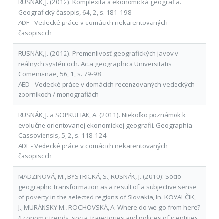
RUSNÁK, J. (2012). Komplexita a ekonomická geografia.
Geografický časopis, 64, 2, s. 181-198
ADF - Vedecké práce v domácich nekarentovaných
časopisoch
RUSNÁK, J. (2012). Premenlivosť geografických javov v
reálnych systémoch. Acta geographica Universitatis
Comenianae, 56, 1, s. 79-98
AED - Vedecké práce v domácich recenzovaných vedeckých
zborníkoch / monografiách
RUSNÁK, J. a SOPKULIAK, A. (2011). Niekoľko poznámok k
evolučne orientovanej ekonomickej geografii. Geographia
Cassoviensis, 5, 2, s. 118-124
ADF - Vedecké práce v domácich nekarentovaných
časopisoch
MADZINOVÁ, M., BYSTRICKÁ, S., RUSNÁK, J. (2010): Socio-
geographic transformation as a result of a subjective sense
of poverty in the selected regions of Slovakia, In. KOVALČIK,
J., MURÁNSKY M., ROCHOVSKÁ, A. Where do we go from here?
(Economic trends, social trajectories and policies of identities