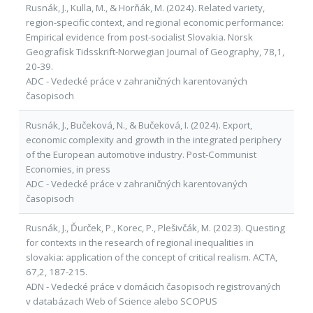
Rusnák, J., Kulla, M., & Horňák, M. (2024). Related variety,
region-specific context, and regional economic performance:
Empirical evidence from post-socialist Slovakia. Norsk
Geografisk Tidsskrift-Norwegian Journal of Geography, 78,1,
20-39.
ADC - Vedecké práce v zahraničných karentovaných
časopisoch
Rusnák, J., Bučeková, N., & Bučeková, I. (2024). Export,
economic complexity and growth in the integrated periphery
of the European automotive industry. Post-Communist
Economies, in press
ADC - Vedecké práce v zahraničných karentovaných
časopisoch
Rusnák, J., Ďurček, P., Korec, P., Plešivčák, M. (2023). Questing
for contexts in the research of regional inequalities in
slovakia: application of the concept of critical realism. ACTA,
67,2, 187-215.
ADN - Vedecké práce v domácich časopisoch registrovaných
v databázach Web of Science alebo SCOPUS