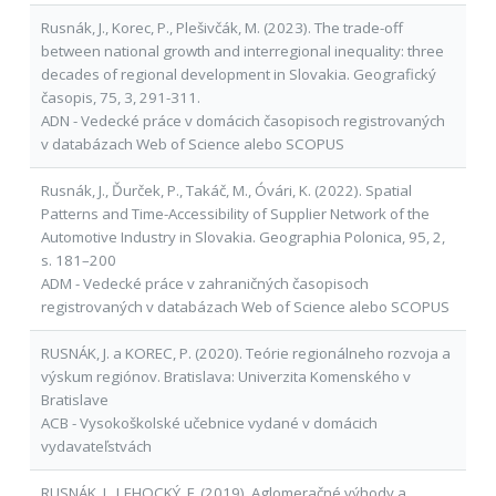
Rusnák, J., Korec, P., Plešivčák, M. (2023). The trade-off
between national growth and interregional inequality: three
decades of regional development in Slovakia. Geografický
časopis, 75, 3, 291-311.
ADN - Vedecké práce v domácich časopisoch registrovaných
v databázach Web of Science alebo SCOPUS
Rusnák, J., Ďurček, P., Takáč, M., Óvári, K. (2022). Spatial
Patterns and Time-Accessibility of Supplier Network of the
Automotive Industry in Slovakia. Geographia Polonica, 95, 2,
s. 181–200
ADM - Vedecké práce v zahraničných časopisoch
registrovaných v databázach Web of Science alebo SCOPUS
RUSNÁK, J. a KOREC, P. (2020). Teórie regionálneho rozvoja a
výskum regiónov. Bratislava: Univerzita Komenského v
Bratislave
ACB - Vysokoškolské učebnice vydané v domácich
vydavateľstvách
RUSNÁK, J., LEHOCKÝ, F. (2019). Aglomeračné výhody a