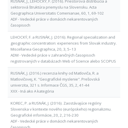
RUSNÁK, J., LEHOCKÝ, F. (2016). Priestorová distribúcia a
sektorová štruktúra priemyslu na Slovensku. Acta
Geographica Universitatis Comenianae, 60, 1, 69-102
ADF - Vedecké práce v domácich nekarentovaných
časopisoch
LEHOCKÝ, F. a RUSNÁK, J. (2016). Regional specialization and
geographic concentration: experiences from Slovak industry.
Miscellanea Geographica, 20, 3, 5–13
ADM - Vedecké práce v zahraničných časopisoch
registrovaných v databázach Web of Science alebo SCOPUS
RUSNÁK, J. (2016.) recenzia knihy od Matloviča, R. a
Matlovičovej, K. "Geografické myslenie". Prešovská
univerzita, 321 s. Informace ČGS, 35, 2, 41-44
XXX - Iná ako A kategória
KOREC, P. a RUSNÁK, J. (2016). Zaostávajúce regióny
Slovenska v kontexte nového (európskeho) regionalizmu.
Geografické informácie, 20, 2, 216-230
ADF - Vedecké práce v domácich nekarentovaných
časopisoch