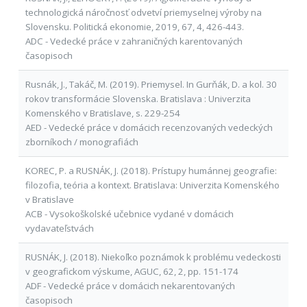
technologická náročnosť odvetví priemyselnej výroby na
Slovensku. Politická ekonomie, 2019, 67, 4, 426-443.
ADC - Vedecké práce v zahraničných karentovaných
časopisoch
Rusnák, J., Takáč, M. (2019). Priemysel. In Gurňák, D. a kol. 30
rokov transformácie Slovenska. Bratislava : Univerzita
Komenského v Bratislave, s. 229-254
AED - Vedecké práce v domácich recenzovaných vedeckých
zborníkoch / monografiách
KOREC, P. a RUSNÁK, J. (2018). Prístupy humánnej geografie:
filozofia, teória a kontext. Bratislava: Univerzita Komenského
v Bratislave
ACB - Vysokoškolské učebnice vydané v domácich
vydavateľstvách
RUSNÁK, J. (2018). Niekoľko poznámok k problému vedeckosti
v geografickom výskume, AGUC, 62, 2, pp. 151-174
ADF - Vedecké práce v domácich nekarentovaných
časopisoch