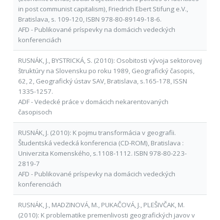
in post communist capitalism), Friedrich Ebert Stifung e.V.,
Bratislava, s. 109-120, ISBN 978-80-89149-18-6.
AFD - Publikované príspevky na domácich vedeckých
konferenciách
RUSNÁK, J., BYSTRICKÁ, S. (2010): Osobitosti vývoja sektorovej
štruktúry na Slovensku po roku 1989, Geografický časopis,
62, 2, Geografický ústav SAV, Bratislava, s.165-178, ISSN
1335-1257.
ADF - Vedecké práce v domácich nekarentovaných
časopisoch
RUSNÁK, J. (2010): K pojmu transformácia v geografii.
Študentská vedecká konferencia (CD-ROM), Bratislava :
Univerzita Komenského, s.1108-1112. ISBN 978-80-223-
2819-7
AFD - Publikované príspevky na domácich vedeckých
konferenciách
RUSNÁK, J., MADZINOVÁ, M., PUKAČOVÁ, J., PLEŠIVČAK, M.
(2010): K problematike premenlivosti geografických javov v