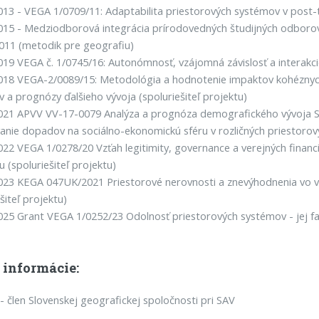
013 - VEGA 1/0709/11: Adaptabilita priestorových systémov v post-
015 - Medziodborová integrácia prírodovedných študijných odboro
011 (metodik pre geografiu)
019 VEGA č. 1/0745/16: Autonómnosť, vzájomná závislosť a interakci
018 VEGA-2/0089/15: Metodológia a hodnotenie impaktov kohéznych
v a prognózy ďalšieho vývoja (spoluriešiteľ projektu)
021 APVV VV-17-0079 Analýza a prognóza demografického vývoja Slov
nie dopadov na sociálno-ekonomickú sféru v rozličných priestorový
022 VEGA 1/0278/20 Vzťah legitimity, governance a verejných financi
u (spoluriešiteľ projektu)
023 KEGA 047UK/2021 Priestorové nerovnosti a znevýhodnenia vo v
šiteľ projektu)
025 Grant VEGA 1/0252/23 Odolnosť priestorových systémov - jej fak
 informácie:
- člen Slovenskej geografickej spoločnosti pri SAV