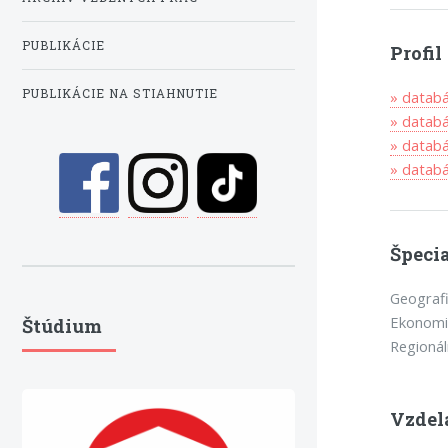
PUBLIKÁCIE
Profi
PUBLIKÁCIE NA STIAHNUTIE
» datab
» datab
» datab
» data
Špecia
Geografi
Ekonomic
Štúdium
Regionál
Vzdel