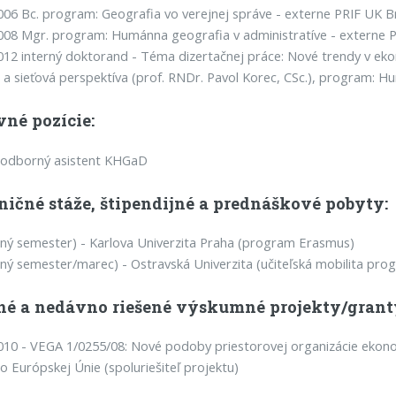
006 Bc. program: Geografia vo verejnej správe - externe PRIF UK Br
008 Mgr. program: Humánna geografia v administratíve - externe P
012 interný doktorand - Téma dizertačnej práce: Nové trendy v ek
 a sieťová perspektíva (prof. RNDr. Pavol Korec, CSc.), program:
vné pozície:
 odborný asistent KHGaD
ničné stáže, štipendijné a prednáškové pobyty:
tný semester) - Karlova Univerzita Praha (program Erasmus)
tný semester/marec) - Ostravská Univerzita (učiteľská mobilita pr
né a nedávno riešené výskumné projekty/grant
010 - VEGA 1/0255/08: Nové podoby priestorovej organizácie ekonom
o Európskej Únie (spoluriešiteľ projektu)