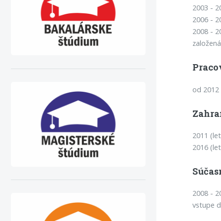
2003 - 2
2006 - 2
2008 - 2
založená
Praco
od 2012
Zahra
2011 (le
2016 (le
Súčas
2008 - 2
vstupe d