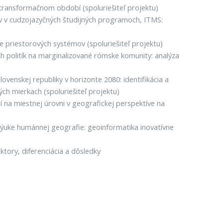
transformačnom období (spoluriešiteľ projektu)
v v cudzojazyčných študijných programoch, ITMS:
e priestorových systémov (spoluriešiteľ projektu)
 politík na marginalizované rómske komunity: analýza
enskej republiky v horizonte 2080: identifikácia a
ch mierkach (spoluriešiteľ projektu)
í na miestnej úrovni v geografickej perspektíve na
ýuke humánnej geografie: geoinformatika inovatívne
tory, diferenciácia a dôsledky