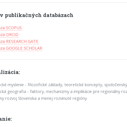
l v publikačných databázach
áza SCOPUS
áza ORCID
áza RESEARCH GATE
báza GOOGLE SCHOLAR
lizácia:
cké myslenie - filozofické základy, teoretické koncepty, spoločensk
ká geografia - faktory, mechanizmy a implikácie pre regionálny ro
ny rozvoj Slovenska a menej rozvinuté regióny
anie: