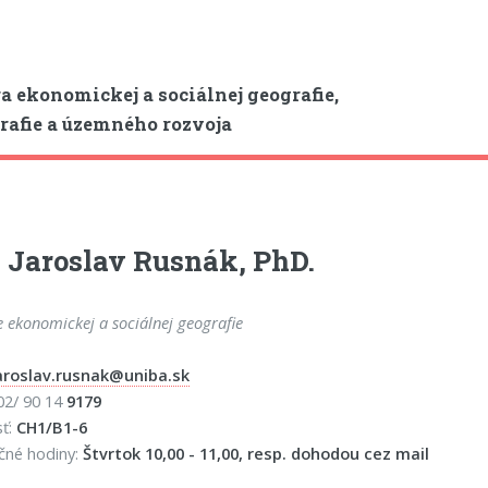
a ekonomickej a sociálnej geografie,
afie a územného rozvoja
 Jaroslav Rusnák, PhD.
e ekonomickej a sociálnej geografie
aroslav.rusnak@uniba.sk
 02/ 90 14
9179
sť:
CH1/B1-6
čné hodiny:
Štvrtok 10,00 - 11,00, resp. dohodou cez mail