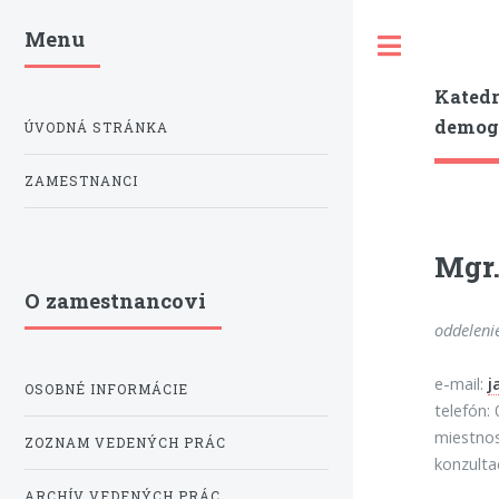
Menu
Toggle
Katedr
demogr
ÚVODNÁ STRÁNKA
ZAMESTNANCI
Mgr.
O zamestnancovi
oddeleni
e-mail:
j
OSOBNÉ INFORMÁCIE
telefón:
miestno
ZOZNAM VEDENÝCH PRÁC
konzulta
ARCHÍV VEDENÝCH PRÁC