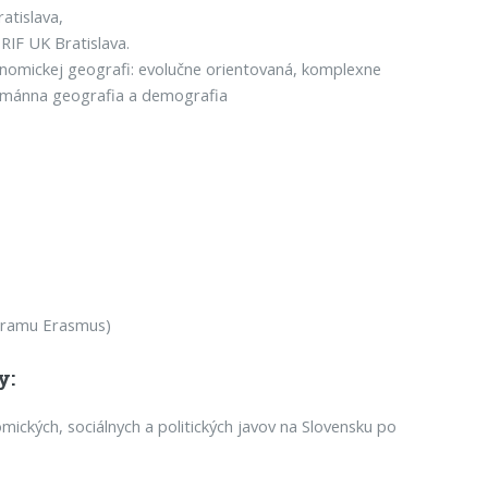
atislava,
RIF UK Bratislava.
onomickej geografi: evolučne orientovaná, komplexne
 Humánna geografia a demografia
ogramu Erasmus)
y:
ických, sociálnych a politických javov na Slovensku po