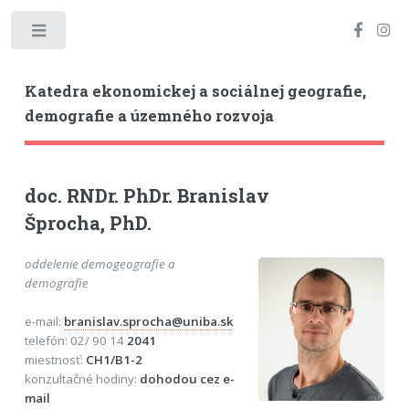
Toggle
Katedra ekonomickej a sociálnej geografie,
demografie a územného rozvoja
doc. RNDr. PhDr. Branislav
Šprocha, PhD.
oddelenie demogeografie a
demografie
e-mail:
branislav.sprocha@uniba.sk
telefón: 02/ 90 14
2041
miestnosť:
CH1/B1-2
konzultačné hodiny:
dohodou cez e-
mail