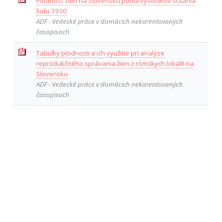
Plodnosť žien na Slovensku podľa výsledkov sčítania
ľudu 1930
ADF - Vedecké práce v domácich nekarentovaných
časopisoch
Tabuľky plodnosti a ich využitie pri analýze
reprodukčného správania žien z rómskych lokalít na
Slovensku
ADF - Vedecké práce v domácich nekarentovaných
časopisoch