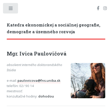
Toggle
Katedra ekonomickej a sociálnej geografie,
demografie a územného rozvoja
Mgr. Ivica Paulovičová
absolvent interného doktorandského
štúdia
e-mail:
paulovicova@fns.uniba.sk
telefón: 02/ 90 14
miestnosť:
konzultačné hodiny:
dohodou