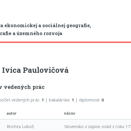
a ekonomickej a sociálnej geografie,
afie a územného rozvoja
 Ivica Paulovičová
v vedených prác
počet vedených prác:
1
| bakalárske:
1
| diplomové:
0
autor
názov
Brichta Luboš
Slovensko v súpise osád z roku 17