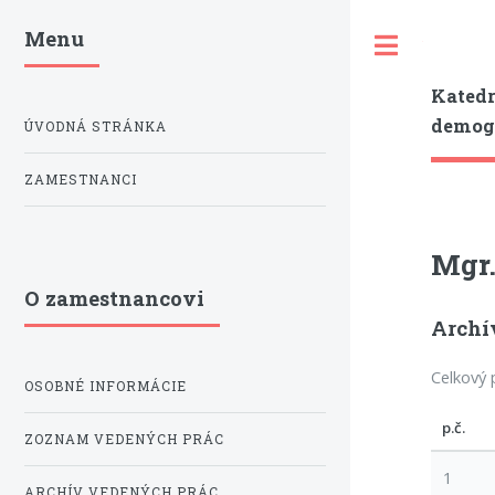
Menu
Toggle
Katedr
demogr
ÚVODNÁ STRÁNKA
ZAMESTNANCI
Mgr.
O zamestnancovi
Archí
Celkový 
OSOBNÉ INFORMÁCIE
p.č.
ZOZNAM VEDENÝCH PRÁC
1
ARCHÍV VEDENÝCH PRÁC