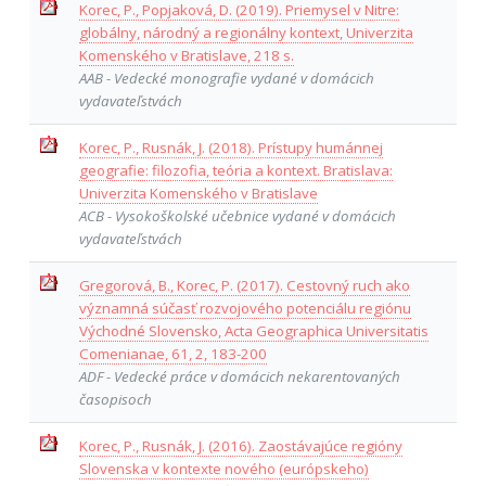
Korec, P., Popjaková, D. (2019). Priemysel v Nitre:
globálny, národný a regionálny kontext, Univerzita
Komenského v Bratislave, 218 s.
AAB - Vedecké monografie vydané v domácich
vydavateľstvách
Korec, P., Rusnák, J. (2018). Prístupy humánnej
geografie: filozofia, teória a kontext. Bratislava:
Univerzita Komenského v Bratislave
ACB - Vysokoškolské učebnice vydané v domácich
vydavateľstvách
Gregorová, B., Korec, P. (2017). Cestovný ruch ako
významná súčasť rozvojového potenciálu regiónu
Východné Slovensko, Acta Geographica Universitatis
Comenianae, 61, 2, 183-200
ADF - Vedecké práce v domácich nekarentovaných
časopisoch
Korec, P., Rusnák, J. (2016). Zaostávajúce regióny
Slovenska v kontexte nového (európskeho)