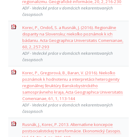
regionalizmu. Geografické informácie, 20, 2, 216-230
ADF - Vedecké práce v domácich nekarentovaných
časopisoch
Korec, P., Ondoš, S. a Rusnák, J. (2016). Regionálne
disparity na Slovensku; niekoľko poznámok k ich
bádaniu. Acta Geographica Universitatis Comenianae,
60, 2, 257-293
ADF - Vedecké práce v domácich nekarentovaných
časopisoch
Korec, P., Gregorová, B., Baran, V. (2016). Niekoľko
poznámok k hodnoteniu a interpretácii heterogenity
regionálnej štruktúry Banskobystrického
samosprávneho kraja, Acta Geographica Universitatis
Comenianae, 61, 1, 113-144
ADF - Vedecké práce v domácich nekarentovaných
časopisoch
Rusnák, J., Korec, P. 2013. Alternatívne koncepcie
postsocialistickej transformácie. Ekonomický časopis.