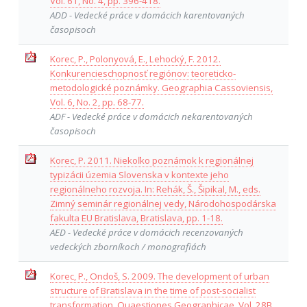
Vol. 61, No. 4, pp. 396-418.
ADD - Vedecké práce v domácich karentovaných
časopisoch
Korec, P., Polonyová, E., Lehocký, F. 2012.
Konkurencieschopnosť regiónov: teoreticko-
metodologické poznámky. Geographia Cassoviensis,
Vol. 6, No. 2, pp. 68-77.
ADF - Vedecké práce v domácich nekarentovaných
časopisoch
Korec, P. 2011. Niekoľko poznámok k regionálnej
typizácii územia Slovenska v kontexte jeho
regionálneho rozvoja. In: Rehák, Š., Šipikal, M., eds.
Zimný seminár regionálnej vedy, Národohospodárska
fakulta EU Bratislava, Bratislava, pp. 1-18.
AED - Vedecké práce v domácich recenzovaných
vedeckých zborníkoch / monografiách
Korec, P., Ondoš, S. 2009. The development of urban
structure of Bratislava in the time of post-socialist
transformation. Quaestiones Geographicae, Vol. 28B,