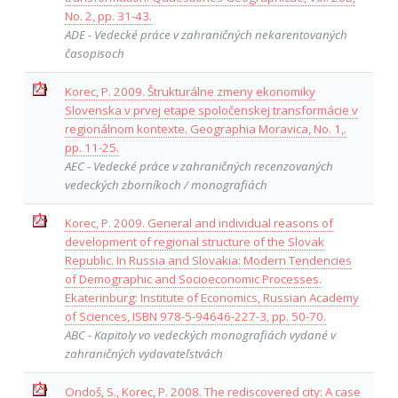
No. 2, pp. 31-43.
ADE - Vedecké práce v zahraničných nekarentovaných
časopisoch
Korec, P. 2009. Štrukturálne zmeny ekonomiky
Slovenska v prvej etape spoločenskej transformácie v
regionálnom kontexte. Geographia Moravica, No. 1,.
pp. 11-25.
AEC - Vedecké práce v zahraničných recenzovaných
vedeckých zborníkoch / monografiách
Korec, P. 2009. General and individual reasons of
development of regional structure of the Slovak
Republic. In Russia and Slovakia: Modern Tendencies
of Demographic and Socioeconomic Processes.
Ekaterinburg: Institute of Economics, Russian Academy
of Sciences, ISBN 978-5-94646-227-3, pp. 50-70.
ABC - Kapitoly vo vedeckých monografiách vydané v
zahraničných vydavateľstvách
Ondoš, S., Korec, P. 2008. The rediscovered city: A case