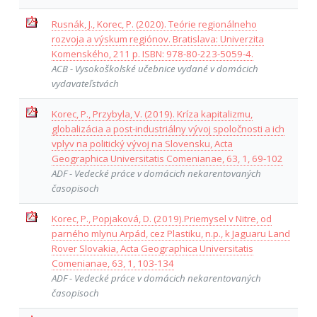
Rusnák, J., Korec, P. (2020). Teórie regionálneho
rozvoja a výskum regiónov. Bratislava: Univerzita
Komenského, 211 p. ISBN: 978-80-223-5059-4.
ACB - Vysokoškolské učebnice vydané v domácich
vydavateľstvách
Korec, P., Przybyla, V. (2019). Kríza kapitalizmu,
globalizácia a post-industriálny vývoj spoločnosti a ich
vplyv na politický vývoj na Slovensku, Acta
Geographica Universitatis Comenianae, 63, 1, 69-102
ADF - Vedecké práce v domácich nekarentovaných
časopisoch
Korec, P., Popjaková, D. (2019).Priemysel v Nitre, od
parného mlynu Arpád, cez Plastiku, n.p., k Jaguaru Land
Rover Slovakia, Acta Geographica Universitatis
Comenianae, 63, 1, 103-134
ADF - Vedecké práce v domácich nekarentovaných
časopisoch