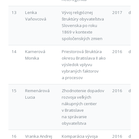
13
Lenka
Vývoj religióznej
2017
d
Vaňovcová
štruktúry obyvateľstva
Slovenska po roku
1869 v kontexte
spoločenských zmien
14
Karnerová
Priestorová štruktúra
2016
d
Monika
okresu Bratislava II ako
výsledok vplyvu
vybraných faktorov
a procesov
15
Remenárová
Zhodnotenie dopadov
2016
d
Lucia
rozvoja veľkých
nákupných centier
v Bratislave
na správanie
obyvateľstva
16
Vranka Andrej
Komparácia vývoja
2016
d