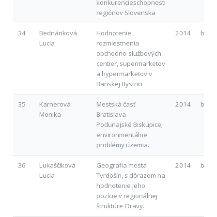
konkurencieschopnosti
regiónov Slovenska
34
Bednáriková
Hodnotenie
2014
b
Lucia
rozmiestnenia
obchodno-službových
centier, supermarketov
a hypermarketov v
Banskej Bystrici
35
Karnerová
Mestská časť
2014
b
Monika
Bratislava –
Podunajské Biskupice;
environmentálne
problémy územia.
36
Lukaščíková
Geografia mesta
2014
b
Lucia
Tvrdošín, s dôrazom na
hodnotenie jeho
pozície v regionálnej
štruktúre Oravy.