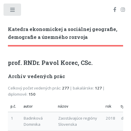
Toggle
Katedra ekonomickej a sociálnej geografie,
demografie a územného rozvoja
prof. RNDr. Pavol Korec, CSc.
Archív vedených prác
Celkový počet vedených prác:
277
| bakalárske:
127
|
diplomové:
150
p.č.
autor
názov
rok
typ
1
Badinková
Zaostávajúce regióny
2018
d
Dominika
Slovenska