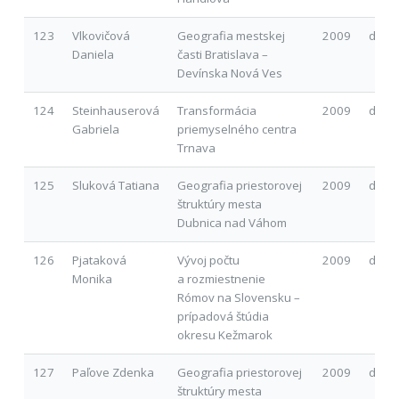
123
Vlkovičová
Geografia mestskej
2009
d
Daniela
časti Bratislava –
Devínska Nová Ves
124
Steinhauserová
Transformácia
2009
d
Gabriela
priemyselného centra
Trnava
125
Sluková Tatiana
Geografia priestorovej
2009
d
štruktúry mesta
Dubnica nad Váhom
126
Pjataková
Vývoj počtu
2009
d
Monika
a rozmiestnenie
Rómov na Slovensku –
prípadová štúdia
okresu Kežmarok
127
Paľove Zdenka
Geografia priestorovej
2009
d
štruktúry mesta