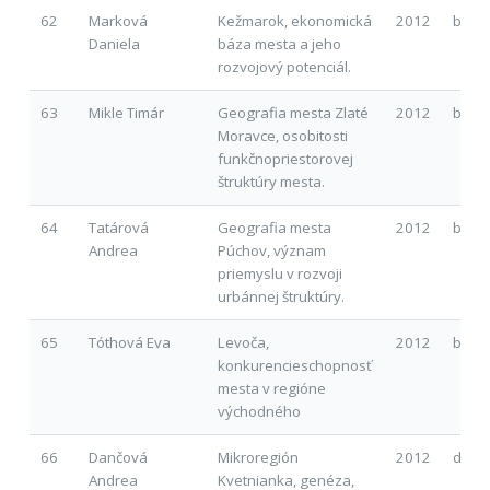
62
Marková
Kežmarok, ekonomická
2012
b
Daniela
báza mesta a jeho
rozvojový potenciál.
63
Mikle Timár
Geografia mesta Zlaté
2012
b
Moravce, osobitosti
funkčnopriestorovej
štruktúry mesta.
64
Tatárová
Geografia mesta
2012
b
Andrea
Púchov, význam
priemyslu v rozvoji
urbánnej štruktúry.
65
Tóthová Eva
Levoča,
2012
b
konkurencieschopnosť
mesta v regióne
východného
66
Dančová
Mikroregión
2012
d
Andrea
Kvetnianka, genéza,