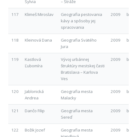
Sylvia
– Stráže
117
Klimeš Miroslav
Geografia pestovania
2009
b
kávy a spôsoby jej
spracovania
118
Kleinová Dana
Geografia Svätého
2009
b
Jura
119
Kastlová
Vývoj urbánnej
2009
b
Ľubomíra
štruktúry mestskej časti
Bratislava – Karlova
Ves
120
Jablonická
Geografia mesta
2009
b
Andrea
Malacky
121
Dančo Filip
Geografia mesta
2009
b
Sereď
122
Božik Jozef
Geografia mesta
2009
b
Handlová