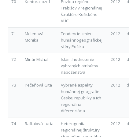
70
Kontura Jozef
Pozícia regiónu
2012
d
Trebišov v regionálnej
štruktúre Košického
VÚC
71
Melenová
Tendencie zmien
2012
d
Monika
humánnogeografickej
sféry Poľska
72
Minár Michal
Islám, hodnotenie
2012
d
vybraných atribútov
náboženstva
73
Pečeňová Gita
Vybrané aspekty
2012
d
humánnej geografie
Českej republiky a ich
regionálna
diferenciácia
74
Raffaiová Lucia
Heterogenita
2012
d
regionálnej štruktúry
stredného a horného