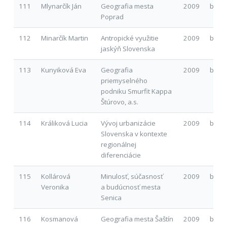
111
Mlynarčík Ján
Geografia mesta
2009
b
Poprad
112
Minarčík Martin
Antropické využitie
2009
b
jaskýň Slovenska
113
Kunyiková Eva
Geografia
2009
b
priemyselného
podniku Smurfit Kappa
Štúrovo, a.s.
114
Králiková Lucia
Vývoj urbanizácie
2009
b
Slovenska v kontexte
regionálnej
diferenciácie
115
Kollárová
Minulosť, súčasnosť
2009
b
Veronika
a budúcnosť mesta
Senica
116
Kosmanová
Geografia mesta Šaštín
2009
b