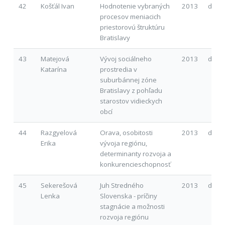
42
Košťál Ivan
Hodnotenie vybraných
2013
d
procesov meniacich
priestorovú štruktúru
Bratislavy
43
Matejová
Vývoj sociálneho
2013
d
Katarína
prostredia v
suburbánnej zóne
Bratislavy z pohľadu
starostov vidieckych
obcí
44
Razgyelová
Orava, osobitosti
2013
d
Erika
vývoja regiónu,
determinanty rozvoja a
konkurencieschopnosť
45
Sekerešová
Juh Stredného
2013
d
Lenka
Slovenska - príčiny
stagnácie a možnosti
rozvoja regiónu