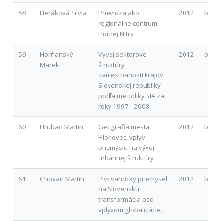
58
Heráková Silvia
Prievidza ako
2012
b
regionálne centrum
Hornej Nitry
59
Horňanský
Vývoj sektorovej
2012
b
Marek
štruktúry
zamestnanosti krajov
Slovenskej republiky
podľa metodiky SIA za
roky 1997 - 2008
60
Hruban Martin
Geografia mesta
2012
b
Hlohovec, vplyv
priemyslu na vývoj
urbánnej štruktúry
61
Chovan Martin
Pivovarnícky priemysel
2012
b
na Slovensku,
transformácia pod
vplyvom globalizácie.