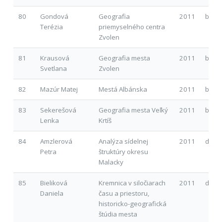
80
Gondová
Geografia
2011
b
Terézia
priemyselného centra
Zvolen
81
Krausová
Geografia mesta
2011
b
Svetlana
Zvolen
82
Mazúr Matej
Mestá Albánska
2011
b
83
Sekerešová
Geografia mesta Veľký
2011
b
Lenka
Krtíš
84
Amzlerová
Analýza sídelnej
2011
d
Petra
štruktúry okresu
Malacky
85
Bieliková
Kremnica v siločiarach
2011
d
Daniela
času a priestoru,
historicko-geografická
štúdia mesta