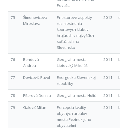
Považia
75
Šimonovičová
Priestorové aspekty
2012
d
Miroslava
rozmiestnenia
športových klubov
hrajúcich v najvyšších
súťažiach na
Slovensku
76
Bendová
Geografia mesta
2011
b
Andrea
Liptovský Mikuláš
77
Dovičovič Pavol
Energetika Slovenskej
2011
b
republiky
78
Fišerová Denisa
Geografia mesta Holíč
2011
b
79
Galovič Milan
Percepcia kvality
2011
b
obytných areálov
mesta Pezinok jeho
obyvateľmi