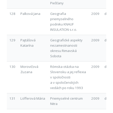
Piešťany
128
Palková Jana
Geografia
2009
d
priemyselného
podniku KNAUF
INSULATION s.r.o.
129
Pajtášová
Geografické aspekty
2009
d
Katarína
nezamestnanosti
okresu Rimavská
Sobota
130
Morovičová
Rómska otázka na
2009
d
Zuzana
Slovensku a jej reflexia
v spoločnosti
a v spoločenských
vedách po roku 1993
131
Löfferová Mária
Priemyselné centrum
2009
d
Nitra