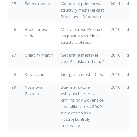
95
Šebová Ivana
Geografia priestorovej
2011
d
štruktúry mestskej časti
Bratislava - Dúbravka
96
Brozmanová
Mestá okresu Pezinok,
2010
d
Soňa
ich pozícia v sídelnej
štruktúre okresu
97
Chladný Martin
Geografia mestskej
2010
d
časti Bratislava - Lamač
98
Krnáč Ivan
Geografia mesta Detva
2010
d
99
Nosálová
Stav a štruktúra
2010
d
Zuzana
vybraných druhov
kriminality v Slovenskej
republike v roku 2009
a prevencia ako
nástroj kontroly
kriminality