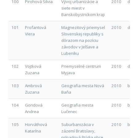
100
Pirohová Silvia
Vývoj urbanizácie a
2010
d
siete miest v
Banskobystrickom kraji
101
Profantová
Magnezitový priemysel
2010
d
Viera
Slovenskej republiky s
dôrazom na pozíciu
závodov v Jelšave a
Lubeníku
102
Vojtková
Priemyselné centrum
2010
d
Zuzana
Myjava
103
Ambrová
Geografia mesta Nová
2010
b
Zuzana
Baňa
104
Gondová
Geografia mesta
2010
b
Andrea
Lučenec
105
Horváthová
Suburbanizácia v
2010
b
Katarína
zázemí Bratislavy,
prípadová štúdia obce