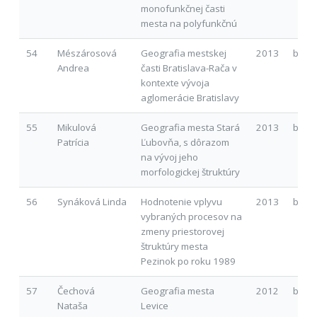
monofunkčnej časti
mesta na polyfunkčnú
54
Mészárosová
Geografia mestskej
2013
b
Andrea
časti Bratislava-Rača v
kontexte vývoja
aglomerácie Bratislavy
55
Mikulová
Geografia mesta Stará
2013
b
Patrícia
Ľubovňa, s dôrazom
na vývoj jeho
morfologickej štruktúry
56
Synáková Linda
Hodnotenie vplyvu
2013
b
vybraných procesov na
zmeny priestorovej
štruktúry mesta
Pezinok po roku 1989
57
Čechová
Geografia mesta
2012
b
Nataša
Levice