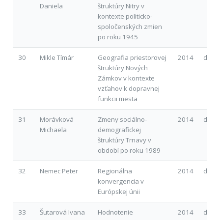
Daniela
štruktúry Nitry v
kontexte politicko-
spoločenských zmien
po roku 1945
30
Mikle Tímár
Geografia priestorovej
2014
d
štruktúry Nových
Zámkov v kontexte
vzťahov k dopravnej
funkcii mesta
31
Morávková
Zmeny sociálno-
2014
d
Michaela
demografickej
štruktúry Trnavy v
období po roku 1989
32
Nemec Peter
Regionálna
2014
d
konvergencia v
Európskej únii
33
Šutarová Ivana
Hodnotenie
2014
d