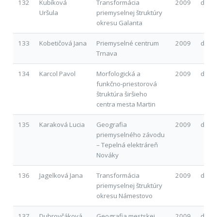
132
Kubíková
Transformácia
2009
d
Uršula
priemyselnej štruktúry
okresu Galanta
133
Kobetičová Jana
Priemyselné centrum
2009
d
Trnava
134
Karcol Pavol
Morfologická a
2009
d
funkčno-priestorová
štruktúra širšieho
centra mesta Martin
135
Karaková Lucia
Geografia
2009
d
priemyselného závodu
– Tepelná elektráreň
Nováky
136
Jagelková Jana
Transformácia
2009
d
priemyselnej štruktúry
okresu Námestovo
137
Dubrovčáková
Geografia mestskej
2009
d