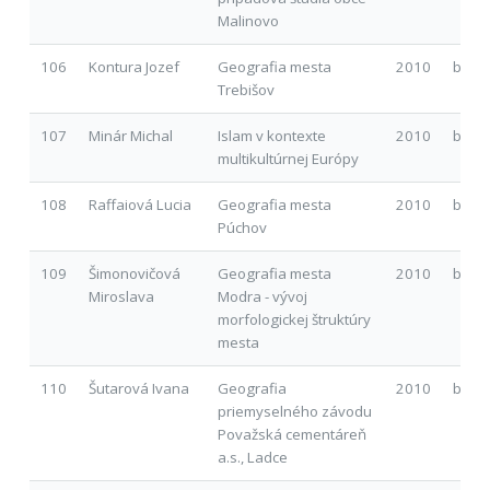
Malinovo
106
Kontura Jozef
Geografia mesta
2010
b
Trebišov
107
Minár Michal
Islam v kontexte
2010
b
multikultúrnej Európy
108
Raffaiová Lucia
Geografia mesta
2010
b
Púchov
109
Šimonovičová
Geografia mesta
2010
b
Miroslava
Modra - vývoj
morfologickej štruktúry
mesta
110
Šutarová Ivana
Geografia
2010
b
priemyselného závodu
Považská cementáreň
a.s., Ladce