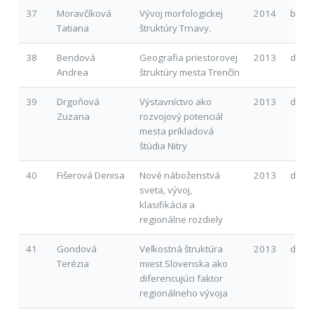
37
Moravčíková
Vývoj morfologickej
2014
b
Tatiana
štruktúry Trnavy.
38
Bendová
Geografia priestorovej
2013
d
Andrea
štruktúry mesta Trenčín
39
Drgoňová
Výstavníctvo ako
2013
d
Zuzana
rozvojový potenciál
mesta príkladová
štúdia Nitry
40
Fišerová Denisa
Nové náboženstvá
2013
d
sveta, vývoj,
klasifikácia a
regionálne rozdiely
41
Gondová
Veľkostná štruktúra
2013
d
Terézia
miest Slovenska ako
diferencujúci faktor
regionálneho vývoja