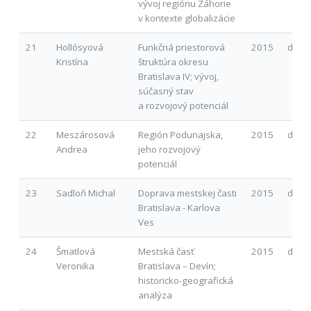
vývoj regiónu Záhorie
v kontexte globalizácie
21
Hollósyová
Funkčná priestorová
2015
d
Kristína
štruktúra okresu
Bratislava IV; vývoj,
súčasný stav
a rozvojový potenciál
22
Meszárosová
Región Podunajska,
2015
d
Andrea
jeho rozvojový
potenciál
23
Sadloň Michal
Doprava mestskej časti
2015
d
Bratislava - Karlova
Ves
24
Šmatlová
Mestská časť
2015
d
Veronika
Bratislava – Devín;
historicko-geografická
analýza