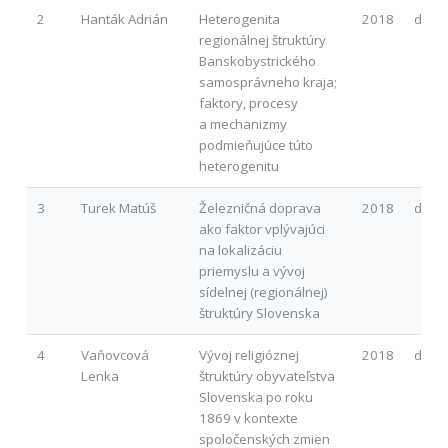
2
Hanták Adrián
Heterogenita
2018
d
regionálnej štruktúry
Banskobystrického
samosprávneho kraja;
faktory, procesy
a mechanizmy
podmieňujúce túto
heterogenitu
3
Turek Matúš
Železničná doprava
2018
d
ako faktor vplývajúci
na lokalizáciu
priemyslu a vývoj
sídelnej (regionálnej)
štruktúry Slovenska
4
Vaňovcová
Vývoj religióznej
2018
d
Lenka
štruktúry obyvateľstva
Slovenska po roku
1869 v kontexte
spoločenských zmien