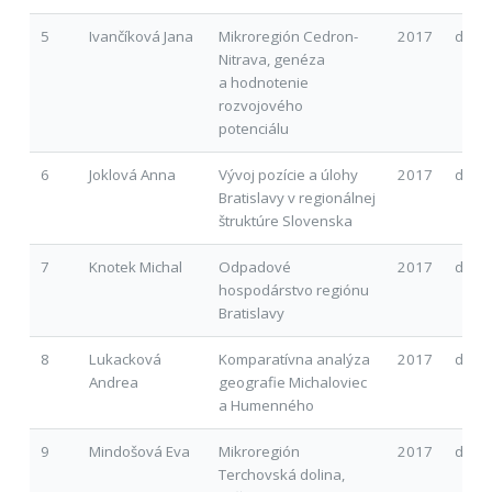
5
Ivančíková Jana
Mikroregión Cedron-
2017
d
Nitrava, genéza
a hodnotenie
rozvojového
potenciálu
6
Joklová Anna
Vývoj pozície a úlohy
2017
d
Bratislavy v regionálnej
štruktúre Slovenska
7
Knotek Michal
Odpadové
2017
d
hospodárstvo regiónu
Bratislavy
8
Lukacková
Komparatívna analýza
2017
d
Andrea
geografie Michaloviec
a Humenného
9
Mindošová Eva
Mikroregión
2017
d
Terchovská dolina,