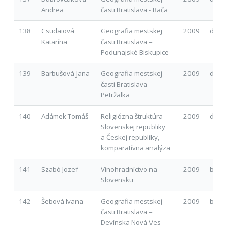
Andrea
časti Bratislava - Rača
138
Csudaiová
Geografia mestskej
2009
d
Katarína
časti Bratislava –
Podunajské Biskupice
139
Barbušová Jana
Geografia mestskej
2009
d
časti Bratislava –
Petržalka
140
Adámek Tomáš
Religiózna štruktúra
2009
d
Slovenskej republiky
a Českej republiky,
komparatívna analýza
141
Szabó Jozef
Vinohradníctvo na
2009
b
Slovensku
142
Šebová Ivana
Geografia mestskej
2009
b
časti Bratislava –
Devínska Nová Ves