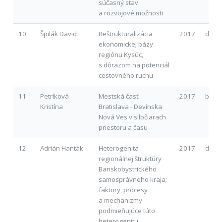
súčasný stav
a rozvojové možnosti
10
Špilák David
Reštrukturalizácia
2017
d
ekonomickej bázy
regiónu Kysúc,
s dôrazom na potenciál
cestovného ruchu
11
Petríková
Mestská časť
2017
b
Kristína
Bratislava - Devínska
Nová Ves v siločiarach
priestoru a času
12
Adrián Hanták
Heterogenita
2017
d
regionálnej štruktúry
Banskobystrického
samosprávneho kraja;
faktory, procesy
a mechanizmy
podmieňujúce túto
heterogenitu