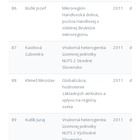
86
Božik Jozef
Mikroregión
2011
d
Handlovská dolina,
pozícia Handlovej v
sídelnej štruktúre
mikroregiónu
87
Kastlová
Vnútorná heterogenita
2011
d
Ľubomíra
územnej jednotky
NUTS 2 Stredné
Slovensko
88
Klimeš Miroslav
Globalizácia,
2011
d
hodnotenie
základných atribútov a
vplyvu na regióny
sveta
89
Kutlík Juraj
Vnútorná heterogenita
2011
d
územnej jednotky
NUTS 2 Východné
Slovensko