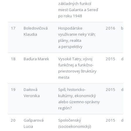
základných funkcií
miest Galanta a Sereď
po roku 1948
17
Boledovičová
Hospodárske
2016
b
Klaudia
využívanie rieky Váh;
plány, realita
a perspektívy
18
Baďura Marek
Vysoké Tatry, vývoj
2015
d
funkčnej a funkčno-
priestorovej štruktúry
mesta
19
Daitová
Spiš; historicko-
2015
d
Veronika
kultúrny, ekonomický
alebo územno-správny
región?
20
Gašparová
Spoločenský
2015
d
Lucia
(socioekonomický)