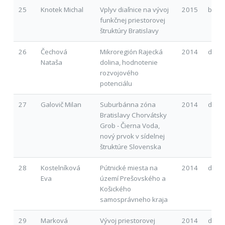
25
Knotek Michal
Vplyv diaľnice na vývoj
2015
b
funkčnej priestorovej
štruktúry Bratislavy
26
Čechová
Mikroregión Rajecká
2014
d
Nataša
dolina, hodnotenie
rozvojového
potenciálu
27
Galovič Milan
Suburbánna zóna
2014
d
Bratislavy Chorvátsky
Grob - Čierna Voda,
nový prvok v sídelnej
štruktúre Slovenska
28
Kostelníková
Pútnické miesta na
2014
d
Eva
území Prešovského a
Košického
samosprávneho kraja
29
Marková
Vývoj priestorovej
2014
d