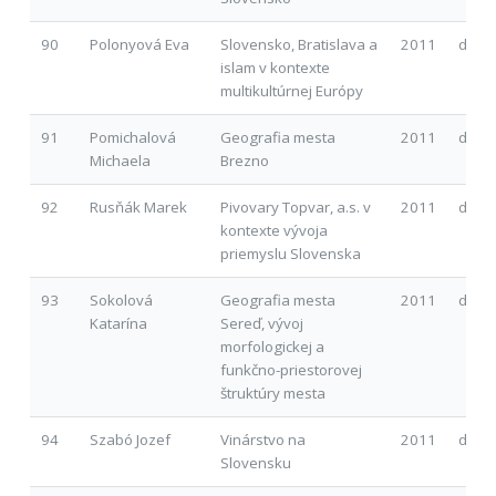
90
Polonyová Eva
Slovensko, Bratislava a
2011
d
islam v kontexte
multikultúrnej Európy
91
Pomichalová
Geografia mesta
2011
d
Michaela
Brezno
92
Rusňák Marek
Pivovary Topvar, a.s. v
2011
d
kontexte vývoja
priemyslu Slovenska
93
Sokolová
Geografia mesta
2011
d
Katarína
Sereď, vývoj
morfologickej a
funkčno-priestorovej
štruktúry mesta
94
Szabó Jozef
Vinárstvo na
2011
d
Slovensku