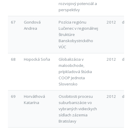
rozvojový potenciál a
perspektívy
67
Gondová
Pozícia regiónu
2012
d
Andrea
Lučenec v regionálnej
štruktúre
Banskobystrického
VÚC
68
Hopocká Soňa
Globalizácia v
2012
d
maloobchode,
prípkladová štúdia
COOP Jednota
Slovensko
69
Horváthová
Osobitosti procesu
2012
d
Katarína
suburbanizácie vo
vybraných vidieckych
sídlach zázemia
Bratislavy