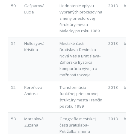
50
Gašparová
Hodnotenie vplyvu
2013
b
Lucia
vybraných procesov na
zmeny priestorovej
štruktúry mesta
Malacky po roku 1989
51
Hollosyová
Mestské časti
2013
b
Kristína
Bratislava-Devínska
Nová Ves a Bratislava-
Záhorská Bystrica,
komparácia vývoja a
možnosti rozvoja
52
Koreňová
Transformácia
2013
b
Andrea
funkčnej priestorovej
štruktúry mesta Trenčín
po roku 1989
53
Marsalová
Geografia mestskej
2013
b
Zuzana
časti Bratislaba-
Petržalka zmena