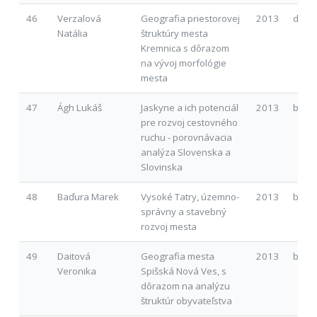
46
Verzalová
Geografia priestorovej
2013
d
Natália
štruktúry mesta
Kremnica s dôrazom
na vývoj morfológie
mesta
47
Ágh Lukáš
Jaskyne a ich potenciál
2013
b
pre rozvoj cestovného
ruchu - porovnávacia
analýza Slovenska a
Slovinska
48
Baďura Marek
Vysoké Tatry, územno-
2013
b
správny a stavebný
rozvoj mesta
49
Daitová
Geografia mesta
2013
b
Veronika
Spišská Nová Ves, s
dôrazom na analýzu
štruktúr obyvateľstva