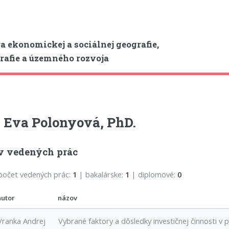
a ekonomickej a sociálnej geografie,
afie a územného rozvoja
 Eva Polonyová, PhD.
v vedených prác
počet vedených prác:
1
| bakalárske:
1
| diplomové:
0
autor
názov
Vranka Andrej
Vybrané faktory a dôsledky investičnej činnosti v