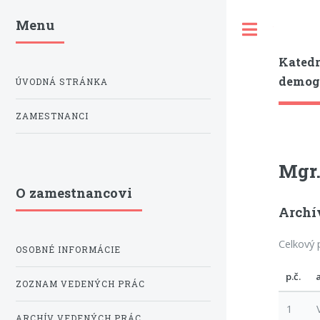
Menu
Toggle
Katedr
demogr
ÚVODNÁ STRÁNKA
ZAMESTNANCI
Mgr.
O zamestnancovi
Archí
Celkový 
OSOBNÉ INFORMÁCIE
p.č.
ZOZNAM VEDENÝCH PRÁC
1
ARCHÍV VEDENÝCH PRÁC