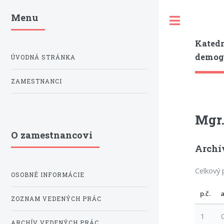
Menu
Toggle
Katedr
demogr
ÚVODNÁ STRÁNKA
ZAMESTNANCI
Mgr.
O zamestnancovi
Archí
Celkový 
OSOBNÉ INFORMÁCIE
p.č.
ZOZNAM VEDENÝCH PRÁC
1
ARCHÍV VEDENÝCH PRÁC