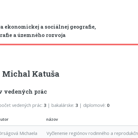
a ekonomickej a sociálnej geografie,
afie a územného rozvoja
 Michal Katuša
v vedených prác
počet vedených prác:
3
| bakalárske:
3
| diplomové:
0
autor
názov
Orságová Michaela
Vyčlenenie regiónov rodinného a reprodukčn