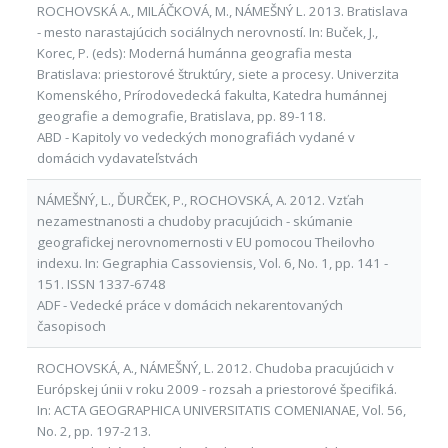
ROCHOVSKÁ A., MILÁČKOVÁ, M., NÁMEŠNÝ L. 2013. Bratislava
- mesto narastajúcich sociálnych nerovností. In: Buček, J.,
Korec, P. (eds): Moderná humánna geografia mesta
Bratislava: priestorové štruktúry, siete a procesy. Univerzita
Komenského, Prírodovedecká fakulta, Katedra humánnej
geografie a demografie, Bratislava, pp. 89-118.
ABD - Kapitoly vo vedeckých monografiách vydané v
domácich vydavateľstvách
NÁMEŠNÝ, L., ĎURČEK, P., ROCHOVSKÁ, A. 2012. Vzťah
nezamestnanosti a chudoby pracujúcich - skúmanie
geografickej nerovnomernosti v EU pomocou Theilovho
indexu. In: Gegraphia Cassoviensis, Vol. 6, No. 1, pp. 141 -
151. ISSN 1337-6748
ADF - Vedecké práce v domácich nekarentovaných
časopisoch
ROCHOVSKÁ, A., NÁMEŠNÝ, L. 2012. Chudoba pracujúcich v
Európskej únii v roku 2009 - rozsah a priestorové špecifiká.
In: ACTA GEOGRAPHICA UNIVERSITATIS COMENIANAE, Vol. 56,
No. 2, pp. 197-213.