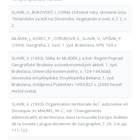
SLAVÍK, V., BUKOVSKÝ, I. (1994): Ochotné ruky, skromné ústa.
"Holandsko sa teší na Slovensko. Vegetarián a svet, 4, č. 2, s.
2.
MLÁDEK, J., KOREC, P., OTRUBOVÁ, E., SLAVÍK, V., SPIŠIAK, P.
(1994): Geografia. 2. časť. 1. vyd. Bratislava, SPN. 104 s.
SLAVÍK, V. (1993): Sídla. In: MLÁDEK, J. a kol.: Región Poprad.
Geografické štruktúry socioekonomických aktivít. 1. vyd.
Bratislava, Univerzita Komenského, s. 124-144.Malá
slovenská encyklopédia. Encyklopédia Beliana. 1. vyd.
Bratislava, Goldpress Publishers 1993.822 s. (2000 hesiel
mestá sveta)
SLAVÍK, V. (1993): Organisation territoriale de l´ autonomie en
Slovaquie. In: MAUREL, M.-C., ed.: Changements
administratifs et territoriaux dans la nouvelle Europe. Bulletin
de la Societe Langue-docienne de Geographie, T. 26, 3-4, pp.
111-122.