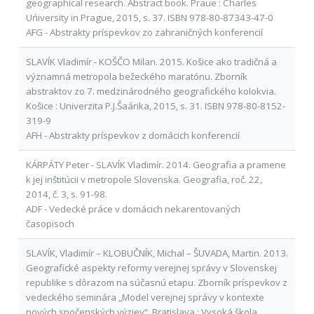
geographical research. Abstract book. Praue : Charles
Uńiversity in Prague, 2015, s. 37. ISBN 978-80-87343-47-0
AFG - Abstrakty príspevkov zo zahraničných konferencií
SLAVÍK Vladimír - KOŠČO Milan. 2015. Košice ako tradičná a
významná metropola bežeckého maratónu. Zborník
abstraktov zo 7. medzinárodného geografického kolokvia.
Košice : Univerzita P.J.Šaárika, 2015, s. 31. ISBN 978-80-8152-
319-9
AFH - Abstrakty príspevkov z domácich konferencií
KÁRPÁTY Peter - SLAVÍK Vladimír. 2014. Geografia a pramene
k jej inštitúcii v metropole Slovenska. Geografia, roč. 22,
2014, č. 3, s. 91-98.
ADF - Vedecké práce v domácich nekarentovaných
časopisoch
SLAVÍK, Vladimír – KLOBUČNÍK, Michal – ŠUVADA, Martin. 2013.
Geografické aspekty reformy verejnej správy v Slovenskej
republike s dôrazom na súčasnú etapu. Zborník príspevkov z
vedeckého seminára „Model verejnej správy v kontexte
nových spočenských výziev“. Bratislava : Vysoká škola