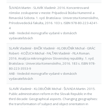
ŠUVADA Martin - SLAVÍK Vladimír. 2016. Koncentrované
rómske zoskupenie v meste: Prípadová štúdia Humenné a
Rimavská Sobota. 1. vyd. Bratislava : Univerzita Komenského,
Prírodovedecká fakulta, 2016. 103 s. ISBN 978-80-223-4241-
4
AAB - Vedecké monografie vydané v domácich
vydavateľstvách
SLAVÍK Vladimír - BAČÍK Vladimír - KLOBUČNÍK Michal - GRÁC
Robert - KOŽUCH Michal - FALŤAN Vladimír - FILA Roman.
2016. Analýza mikroregiónov Slovenskej republiky. 1. vyd.
Bratislava : Univerzita Komenského, 2016. 183 s. ISBN 978-
80-223-3553-9
AAB - Vedecké monografie vydané v domácich
vydavateľstvách
SLAVÍK Vladimír - KLOBUČNÍK Michal - ŠUVADA Martin. 2015.
Public administration reform in the Slovak Republic in the
third decade: Geographical aspects. Changing geographies:
the transformation of subject and object orientation in