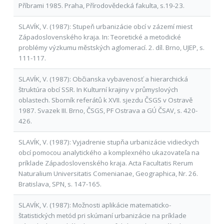
Příbrami 1985. Praha, Přírodovědecká fakulta, s.19-23.
SLAVÍK, V. (1987): Stupeň urbanizácie obcí v zázemí miest
Západoslovenského kraja. In: Teoretické a metodické
problémy výzkumu městských aglomerací. 2. díl. Brno, UJEP, s.
111-117.
SLAVÍK, V. (1987): Občianska vybavenosť a hierarchická
štruktúra obcí SSR. In Kulturní krajiny v průmyslových
oblastech. Sborník referátů k XVII. sjezdu ČSGS v Ostravě
1987. Svazek III. Brno, ČSGS, PF Ostrava a GÚ ČSAV, s. 420-
426.
SLAVÍK, V. (1987): Vyjadrenie stupňa urbanizácie vidieckych
obcí pomocou analytického a komplexného ukazovateľa na
príklade Západoslovenského kraja. Acta Facultatis Rerum
Naturalium Universitatis Comenianae, Geographica, Nr. 26.
Bratislava, SPN, s. 147-165.
SLAVÍK, V. (1987): Možnosti aplikácie matematicko-
štatistických metód pri skúmaní urbanizácie na príklade