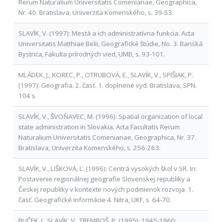
Rerum Naturalium Universitatis Comenianae, Geographica,
Nr. 40. Bratislava, Univerzita Komenského, s. 39-53.
SLAVÍK, V. (1997): Mestá a ich administratívna funkcia. Acta
Universitatis Matthiae Belii, Geografické štúdie, No. 3. Banská
Bystrica, Fakulta prírodných vied, UMB, s. 93-101.
MLÁDEK, J., KOREC, P., OTRUBOVÁ, E., SLAVÍK, V., SPIŠIAK, P.
(1997): Geografia. 2. časť. 1. doplnené vyd. Bratislava, SPN.
104 s.
SLAVÍK, V., ŠVOŇAVEC, M. (1996): Spatial organization of local
state administration in Slovakia. Acta Facultatis Rerum
Naturalium Universitatis Comenianae, Geographica, Nr. 37.
Bratislava, Univerzita Komenského, s. 256-263.
SLAVÍK, V., LIŠKOVÁ, Ľ. (1996): Centrá vysokých škol v SR. In:
Postavenie regionálnej geografie Slovenskej republiky a
Českej republiky v kontexte nových podmienok rozvoja. 1.
časť. Geografické informácie 4. Nitra, UKF, s. 64-70.
BUČEK, J., SLAVÍK, V., TREMBOŠ, P. (1995): 1945-1960: