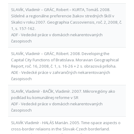
SLAVÍK, Vladimír – GRÁC, Robert – KURTA, Tomáš. 2008.
Sídelné a regionálne preferencie žiakov stredných škôl v
Skalici v roku 2007. Geographia Cassoviensis, roč. 2, 2008, č.
1, s. 157-162.
ADF - Vedecké práce v domácich nekarentovaných
časopisoch
SLAVÍK, Vladimír – GRÁC, Róbert. 2008. Developing the
Capital City Functions of Bratislava. Moravian Geographical
Report, roč. 16, 2008, č. 1, s. 16-26 + 2 s. obrazová príloha.
ADE - Vedecké práce v zahraničných nekarentovaných
časopisoch
SLAVÍK, Vladimír - BAČÍK, Vladimír. 2007. Mikroregióny ako
podklad ku komunálnej reforme v SR
ADF - Vedecké práce v domácich nekarentovaných
časopisoch
SLAVÍK Vladimír - HALÁS Marián. 2005. Time-space aspects o
cross-border relaions in the Slovak-Czech borderland.