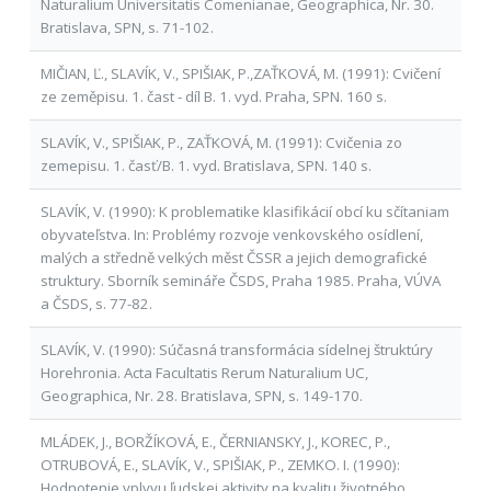
Naturalium Universitatis Comenianae, Geographica, Nr. 30.
Bratislava, SPN, s. 71-102.
MIČIAN, Ľ., SLAVÍK, V., SPIŠIAK, P.,ZAŤKOVÁ, M. (1991): Cvičení
ze zeměpisu. 1. čast - díl B. 1. vyd. Praha, SPN. 160 s.
SLAVÍK, V., SPIŠIAK, P., ZAŤKOVÁ, M. (1991): Cvičenia zo
zemepisu. 1. časť/B. 1. vyd. Bratislava, SPN. 140 s.
SLAVÍK, V. (1990): K problematike klasifikácií obcí ku sčítaniam
obyvateľstva. In: Problémy rozvoje venkovského osídlení,
malých a středně velkých měst ČSSR a jejich demografické
struktury. Sborník semináře ČSDS, Praha 1985. Praha, VÚVA
a ČSDS, s. 77-82.
SLAVÍK, V. (1990): Súčasná transformácia sídelnej štruktúry
Horehronia. Acta Facultatis Rerum Naturalium UC,
Geographica, Nr. 28. Bratislava, SPN, s. 149-170.
MLÁDEK, J., BORŽÍKOVÁ, E., ČERNIANSKY, J., KOREC, P.,
OTRUBOVÁ, E., SLAVÍK, V., SPIŠIAK, P., ZEMKO. I. (1990):
Hodnotenie vplyvu ľudskej aktivity na kvalitu životného