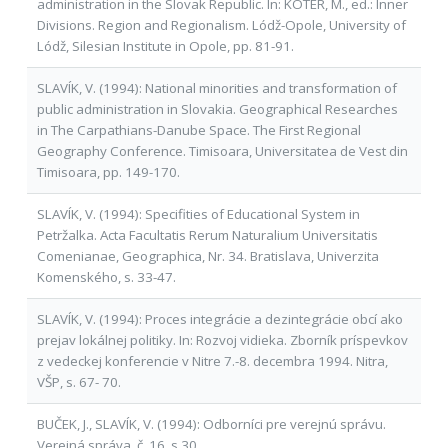
administration in the Slovak Republic. In: KOTER, M., ed.: Inner
Divisions. Region and Regionalism. Lódž-Opole, University of
Lódž, Silesian Institute in Opole, pp. 81-91.
SLAVÍK, V. (1994): National minorities and transformation of
public administration in Slovakia. Geographical Researches
in The Carpathians-Danube Space. The First Regional
Geography Conference. Timisoara, Universitatea de Vest din
Timisoara, pp. 149-170.
SLAVÍK, V. (1994): Specifities of Educational System in
Petržalka. Acta Facultatis Rerum Naturalium Universitatis
Comenianae, Geographica, Nr. 34. Bratislava, Univerzita
Komenského, s. 33-47.
SLAVÍK, V. (1994): Proces integrácie a dezintegrácie obcí ako
prejav lokálnej politiky. In: Rozvoj vidieka. Zborník príspevkov
z vedeckej konferencie v Nitre 7.-8. decembra 1994. Nitra,
VŠP, s. 67- 70.
BUČEK, J., SLAVÍK, V. (1994): Odborníci pre verejnú správu.
Verejná správa, č. 16, s.30.