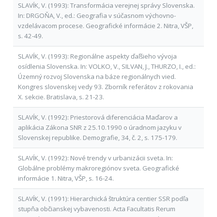
SLAVÍK, V. (1993): Transformácia verejnej správy Slovenska.
In: DRGOŇA, V., ed.: Geografia v súčasnom výchovno-
vzdelávacom procese. Geografické informácie 2. Nitra, VŠP,
s. 42-49.
SLAVÍK, V. (1993): Regionálne aspekty ďaľšieho vývoja
osídlenia Slovenska. In: VOLKO, V., SILVAN, J., THURZO, I., ed.:
Územný rozvoj Slovenska na báze regionálnych vied.
Kongres slovenskej vedy 93. Zborník referátov z rokovania
X. sekcie. Bratislava, s. 21-23.
SLAVÍK, V. (1992): Priestorová diferenciácia Maďarov a
aplikácia Zákona SNR z 25.10.1990 o úradnom jazyku v
Slovenskej republike. Demografie, 34, č. 2, s. 175-179.
SLAVÍK, V. (1992): Nové trendy v urbanizácii sveta. In:
Globálne problémy makroregiónov sveta. Geografické
informácie 1. Nitra, VŠP, s. 16-24.
SLAVÍK, V. (1991): Hierarchická štruktúra centier SSR podľa
stupňa občianskej vybavenosti. Acta Facultatis Rerum