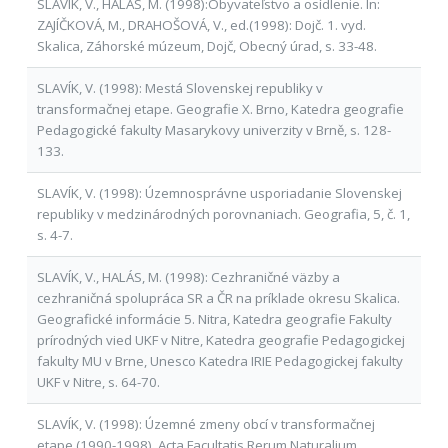
SLAVÍK, V., HALÁS, M. (1998):Obyvateľstvo a osídlenie. In:
ZAJÍČKOVÁ, M., DRAHOŠOVÁ, V., ed.(1998): Dojč. 1. vyd.
Skalica, Záhorské múzeum, Dojč, Obecný úrad, s. 33-48.
SLAVÍK, V. (1998): Mestá Slovenskej republiky v
transformačnej etape. Geografie X. Brno, Katedra geografie
Pedagogické fakulty Masarykovy univerzity v Brně, s. 128-
133.
SLAVÍK, V. (1998): Územnosprávne usporiadanie Slovenskej
republiky v medzinárodných porovnaniach. Geografia, 5, č. 1,
s. 4-7.
SLAVÍK, V., HALÁS, M. (1998): Cezhraničné väzby a
cezhraničná spolupráca SR a ČR na príklade okresu Skalica.
Geografické informácie 5. Nitra, Katedra geografie Fakulty
prírodných vied UKF v Nitre, Katedra geografie Pedagogickej
fakulty MU v Brne, Unesco Katedra IRIE Pedagogickej fakulty
UKF v Nitre, s. 64-70.
SLAVÍK, V. (1998): Územné zmeny obcí v transformačnej
etape (1990-1998). Acta Facultatis Rerum Naturalium