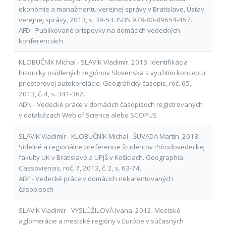
ekonómie a manažmentu verejnej správy v Bratislave, Ústav
verejnej správy, 2013, s. 39-53. ISBN 978-80-89654-457.
AFD - Publikované príspevky na domácich vedeckých
konferenciách
KLOBUČNÍK Michal - SLAVÍK Vladimír. 2013. Identifikácia
hisoricky osídlených regiónov Slovenska s využitím konceptu
priestorovej autokorelácie. Geografický časopis, roč. 65,
2013, č. 4, s. 341-362.
ADN - Vedecké práce v domácich časopisoch registrovaných
v databázach Web of Science alebo SCOPUS
SLAVÍK Vladimír - KLOBUČNÍK Michal - ŠUVADA Martin. 2013.
Sídelné a regionálne preferencie študentov Prírodovedeckej
fakulty UK v Bratislave a UPJŠ v Košiciach. Geographia
Cassoviensis, roč. 7, 2013, č. 2, s. 63-74.
ADF - Vedecké práce v domácich nekarentovaných
časopisoch
SLAVÍK Vladimír - VYSLÚŽILOVÁ Ivana. 2012. Mestské
aglomerácie a mestské regióny v Európe v súčasných