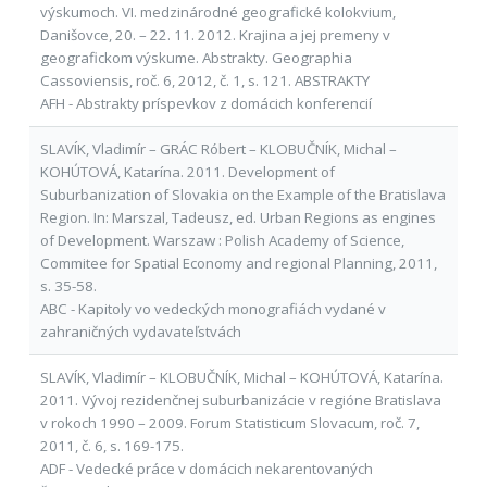
výskumoch. VI. medzinárodné geografické kolokvium,
Danišovce, 20. – 22. 11. 2012. Krajina a jej premeny v
geografickom výskume. Abstrakty. Geographia
Cassoviensis, roč. 6, 2012, č. 1, s. 121. ABSTRAKTY
AFH - Abstrakty príspevkov z domácich konferencií
SLAVÍK, Vladimír – GRÁC Róbert – KLOBUČNÍK, Michal –
KOHÚTOVÁ, Katarína. 2011. Development of
Suburbanization of Slovakia on the Example of the Bratislava
Region. In: Marszal, Tadeusz, ed. Urban Regions as engines
of Development. Warszaw : Polish Academy of Science,
Commitee for Spatial Economy and regional Planning, 2011,
s. 35-58.
ABC - Kapitoly vo vedeckých monografiách vydané v
zahraničných vydavateľstvách
SLAVÍK, Vladimír – KLOBUČNÍK, Michal – KOHÚTOVÁ, Katarína.
2011. Vývoj rezidenčnej suburbanizácie v regióne Bratislava
v rokoch 1990 – 2009. Forum Statisticum Slovacum, roč. 7,
2011, č. 6, s. 169-175.
ADF - Vedecké práce v domácich nekarentovaných