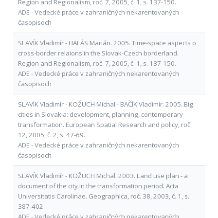
Region and Regionalism, roč. 7, 2005, č. 1, s. 137-150.
ADE - Vedecké práce v zahraničných nekarentovaných
časopisoch
SLAVÍK Vladimír - HALÁS Marián. 2005. Time-space aspects o
cross-border relaions in the Slovak-Czech borderland.
Region and Regionalism, roč. 7, 2005, č. 1, s. 137-150.
ADE - Vedecké práce v zahraničných nekarentovaných
časopisoch
SLAVÍK Vladimír - KOŽUCH Michal - BAČÍK Vladimír. 2005. Big
cities in Slovakia: development, planning, contemporary
transformation. European Spatial Research and policy, roč.
12, 2005, č. 2, s. 47-69.
ADE - Vedecké práce v zahraničných nekarentovaných
časopisoch
SLAVÍK Vladimír - KOŽUCH Michal. 2003. Land use plan - a
document of the city in the transformation period. Acta
Universitatis Carolinae. Geographica, roč. 38, 2003, č. 1, s.
387-402.
ADE - Vedecké práce v zahraničných nekarentovaných