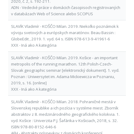
2020, č. 2, s. 192-211.
ADN - Vedecké práce v domácich časopisoch registrovaných
v databázach Web of Science alebo SCOPUS
SLAVÍK Vladimír - KOŠČO Milan. 2019. Niekoľko poznámok k
vývoju svetových a európskych maratónov. Beau Bassin :
GlobeEdit , 2019. 1. vyd. 64 s. ISBN 978-613-9-41961-6
XXX - Iná ako A kategória
SLAVÍK Vladimír - KOŠČO Milan. 2019. Košice - an important
metropolis of the running marathon. 12th Polish-Czech-
Slovak geographic seminar [elektronický dokument]. 1. vyd.
Poznan : Uniwersytet im. Adama Mickiewicza w Poznaniu,
2019, s. 16. [online]
XXX - Iná ako A kategória
SLAVÍK Vladimír - KOŠČO Milan. 2018. Pohraničné mestá v
Slovenskej republike a ich pozícia v systéme miest. Zborník
abstraktov z 8. medzinárodného geografického kolokvia. 1.
vyd. Košice : Univerzita P.J. Šafárika v Košiciach, 2018, s. 32.
ISBN 978-80-8152-646-6
AFH - Abstrakty príspevkov z domácich konferencií