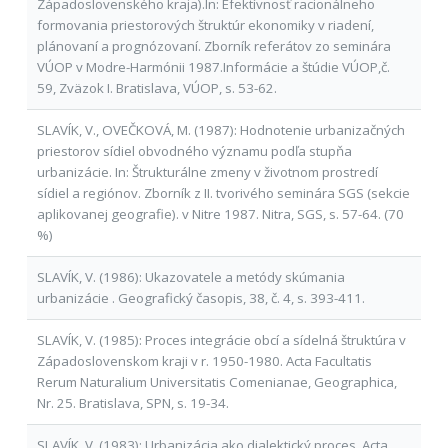
Západoslovenského kraja).In: Efektívnosť racionálneho
formovania priestorových štruktúr ekonomiky v riadení,
plánovaní a prognózovaní. Zborník referátov zo seminára
VÚOP v Modre-Harmónii 1987.Informácie a štúdie VÚOP,č.
59, Zväzok I. Bratislava, VÚOP, s. 53-62.
SLAVÍK, V., OVEČKOVÁ, M. (1987): Hodnotenie urbanizačných
priestorov sídiel obvodného významu podľa stupňa
urbanizácie. In: Štrukturálne zmeny v životnom prostredí
sídiel a regiónov. Zborník z II. tvorivého seminára SGS (sekcie
aplikovanej geografie). v Nitre 1987. Nitra, SGS, s. 57-64. (70
%)
SLAVÍK, V. (1986): Ukazovatele a metódy skúmania
urbanizácie . Geografický časopis, 38, č. 4, s. 393-411.
SLAVÍK, V. (1985): Proces integrácie obcí a sídelná štruktúra v
Západoslovenskom kraji v r. 1950-1980. Acta Facultatis
Rerum Naturalium Universitatis Comenianae, Geographica,
Nr. 25. Bratislava, SPN, s. 19-34.
SLAVÍK, V. (1983): Urbanizácia ako dialektický proces. Acta