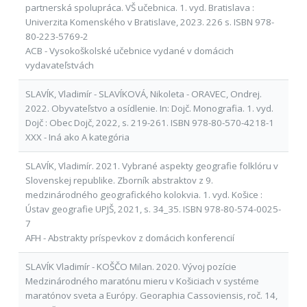
partnerská spolupráca. VŠ učebnica. 1. vyd. Bratislava :
Univerzita Komenského v Bratislave, 2023. 226 s. ISBN 978-
80-223-5769-2
ACB - Vysokoškolské učebnice vydané v domácich
vydavateľstvách
SLAVÍK, Vladimír - SLAVÍKOVÁ, Nikoleta - ORAVEC, Ondrej.
2022. Obyvateľstvo a osídlenie. In: Dojč. Monografia. 1. vyd.
Dojč : Obec Dojč, 2022, s. 219-261. ISBN 978-80-570-4218-1
XXX - Iná ako A kategória
SLAVÍK, Vladimír. 2021. Vybrané aspekty geografie folklóru v
Slovenskej republike. Zborník abstraktov z 9.
medzinárodného geografického kolokvia. 1. vyd. Košice :
Ústav geografie UPJŠ, 2021, s. 34_35. ISBN 978-80-574-0025-
7
AFH - Abstrakty príspevkov z domácich konferencií
SLAVÍK Vladimír - KOŠČO Milan. 2020. Vývoj pozície
Medzinárodného maratónu mieru v Košiciach v systéme
maratónov sveta a Európy. Georaphia Cassoviensis, roč. 14,