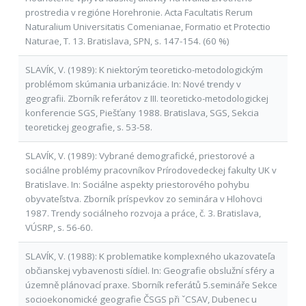
prostredia v regióne Horehronie. Acta Facultatis Rerum
Naturalium Universitatis Comenianae, Formatio et Protectio
Naturae, T. 13. Bratislava, SPN, s. 147-154. (60 %)
SLAVÍK, V. (1989): K niektorým teoreticko-metodologickým
problémom skúmania urbanizácie. In: Nové trendy v
geografii. Zborník referátov z III. teoreticko-metodologickej
konferencie SGS, Piešťany 1988. Bratislava, SGS, Sekcia
teoretickej geografie, s. 53-58.
SLAVÍK, V. (1989): Vybrané demografické, priestorové a
sociálne problémy pracovníkov Prírodovedeckej fakulty UK v
Bratislave. In: Sociálne aspekty priestorového pohybu
obyvateľstva. Zborník príspevkov zo seminára v Hlohovci
1987. Trendy sociálneho rozvoja a práce, č. 3. Bratislava,
VÚSRP, s. 56-60.
SLAVÍK, V. (1988): K problematike komplexného ukazovateľa
občianskej vybavenosti sídiel. In: Geografie obslužní sféry a
územně plánovací praxe. Sborník referátů 5.semináře Sekce
socioekonomické geografie ČSGS při ˇCSAV, Dubenec u