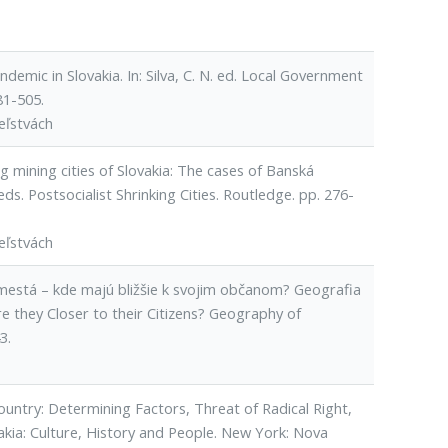
emic in Slovakia. In: Silva, C. N. ed. Local Government
81-505.
eľstvách
ng mining cities of Slovakia: The cases of Banská
 eds. Postsocialist Shrinking Cities. Routledge. pp. 276-
eľstvách
ľké mestá – kde majú bližšie k svojim občanom? Geografia
re they Closer to their Citizens? Geography of
3.
 Country: Determining Factors, Threat of Radical Right,
akia: Culture, History and People. New York: Nova