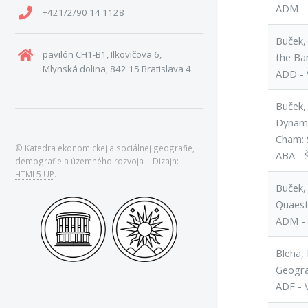
ADM - 
+421/2/90 14 1128
Buček,
pavilón CH1-B1, Ilkovičova 6,
the Ban
Mlynská dolina, 842 15 Bratislava 4
ADD - 
Buček,
Dynamic
Cham: S
© Katedra ekonomickej a sociálnej geografie,
ABA - 
demografie a územného rozvoja | Dizajn:
HTML5 UP
.
Buček, 
Quaest
ADM - 
Bleha, 
Geogra
ADF - 