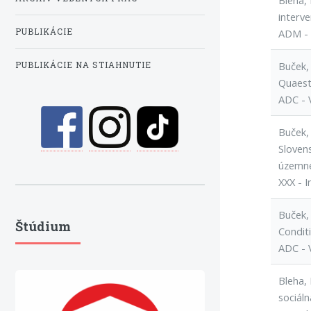
Bleha, 
interve
PUBLIKÁCIE
ADM - 
Buček, 
PUBLIKÁCIE NA STIAHNUTIE
Quaest
ADC - 
Buček, 
Slovens
územné
XXX - I
Buček, 
Štúdium
Condit
ADC - 
Bleha, 
sociál