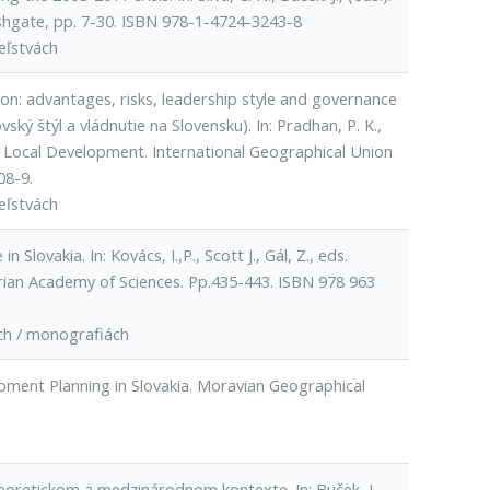
Ashgate, pp. 7-30. ISBN 978-1-4724-3243-8
eľstvách
ition: advantages, risks, leadership style and governance
vský štýl a vládnutie na Slovensku). In: Pradhan, P. K.,
r Local Development. International Geographical Union
08-9.
eľstvách
Slovakia. In: Kovács, I.,P., Scott J., Gál, Z., eds.
garian Academy of Sciences. Pp.435-443. ISBN 978 963
ch / monografiách
opment Planning in Slovakia. Moravian Geographical
teoretickom a medzinárodnom kontexte. In: Buček, J.,