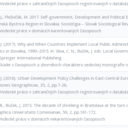
Vedecké práce v zahraničných časopisoch registrovaných v datab
 J., Plešivčák, M. 2017. Self-government, Development and Political
ská Bystrica Region in Slovakia. Sociológia – Slovak Sociological Rev
Vedecké práce v domácich karentovaných časopisoch
 J. (2017). Why and When Countries Implement Local Public Admini
s in Slovakia, 1990–2015. In: Silva, C. N., Buček, J. eds. Local Go
pringer International Publishing.
Štúdie v časopisoch a zborníkoch charakteru vedeckej monografie v
J. (2016). Urban Development Policy Challenges in East-Central Euro
iones Geographicae, 35, 2, pp.7-26.
Vedecké práce v zahraničných časopisoch registrovaných v datab
B., Buček, J. 2015. The decade of shrinking in Bratislava at the turn
phica Universitatis Comenianae, 59, 2, pp.161-172.
Vedecké práce v domácich nekarentovaných časopisoch