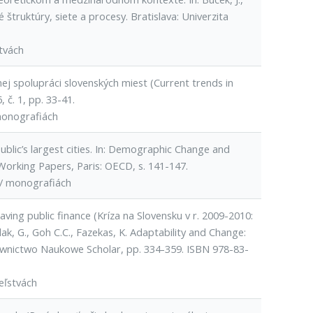
truktúry, siete a procesy. Bratislava: Univerzita
tvách
ej spolupráci slovenských miest (Current trends in
 č. 1, pp. 33-41.
monografiách
public’s largest cities. In: Demographic Change and
orking Papers, Paris: OECD, s. 141-147.
 / monografiách
aving public finance (Kríza na Slovensku v r. 2009-2010:
ak, G., Goh C.C., Fazekas, K. Adaptability and Change:
wnictwo Naukowe Scholar, pp. 334-359. ISBN 978-83-
eľstvách