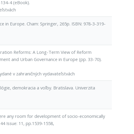
-134-4 (eBook).
eľstvách
nce in Europe. Cham: Springer, 265p. ISBN: 978-3-319-
stration Reforms: A Long-Term View of Reform
vernment and Urban Governance in Europe (pp. 33-70).
ydané v zahraničných vydavateľstvách
eológie, demokracia a voľby. Bratislava. Univerzita
Is there any room for development of socio-economically
 44 Issue: 11, pp.1539-1558,