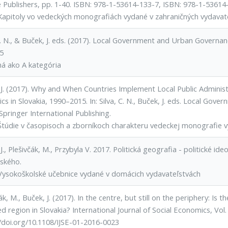
e Publishers, pp. 1-40. ISBN: 978-1-53614-133-7, ISBN: 978-1-53614
Kapitoly vo vedeckých monografiách vydané v zahraničných vydavat
 C. N., & Buček, J. eds. (2017). Local Government and Urban Governa
5
ná ako A kategória
 J. (2017). Why and When Countries Implement Local Public Admini
s in Slovakia, 1990–2015. In: Silva, C. N., Buček, J. eds. Local Go
pringer International Publishing.
Štúdie v časopisoch a zborníkoch charakteru vedeckej monografie v
J., Plešivčák, M., Przybyla V. 2017. Politická geografia - politické id
ského.
Vysokoškolské učebnice vydané v domácich vydavateľstvách
ák, M., Buček, J. (2017). In the centre, but still on the periphery: 
d region in Slovakia? International Journal of Social Economics, Vol.
//doi.org/10.1108/IJSE-01-2016-0023