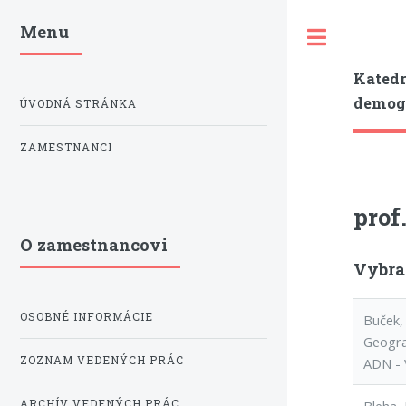
Menu
Toggle
Katedr
demogr
ÚVODNÁ STRÁNKA
ZAMESTNANCI
prof
O zamestnancovi
Vybra
OSOBNÉ INFORMÁCIE
Buček,
Geogra
ZOZNAM VEDENÝCH PRÁC
ADN - 
ARCHÍV VEDENÝCH PRÁC