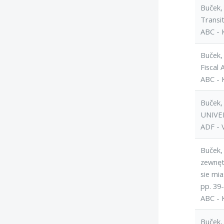
Buček, 
Transi
ABC - 
Buček, 
Fiscal
ABC - 
Buček,
UNIVER
ADF - 
Buček,
zewnętr
sie mi
pp. 39-
ABC - 
Buček, 