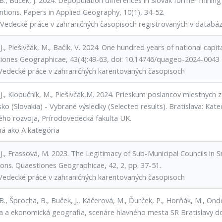
B., Buček, J. 2024. Depopulation differences in Slovak former mining 
ntions. Papers in Applied Geography, 10(1), 34-52.
Vedecké práce v zahraničných časopisoch registrovaných v datab
J., Plešivčák, M., Bačík, V. 2024. One hundred years of national capit
iones Geographicae, 43(4):49-63, doi: 10.14746/quageo-2024-0043
Vedecké práce v zahraničných karentovaných časopisoch
J., Klobučník, M., Plešivčák,M. 2024. Prieskum poslancov miestnych 
ko (Slovakia) - Vybrané výsledky (Selected results). Bratislava: Ka
ho rozvoja, Prírodovedecká fakulta UK.
ná ako A kategória
J., Frassová, M. 2023. The Legitimacy of Sub-Municipal Councils in 
ions. Quaestiones Geographicae, 42, 2, pp. 37-51.
Vedecké práce v zahraničných karentovaných časopisoch
B., Šprocha, B., Buček, J., Káčerová, M., Ďurček, P., Horňák, M., Ond
na a ekonomická geografia, scenáre hlavného mesta SR Bratislavy do 