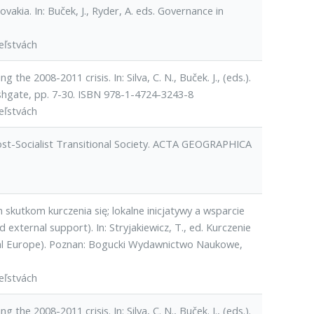
ovakia. In: Buček, J., Ryder, A. eds. Governance in
eľstvách
 the 2008-2011 crisis. In: Silva, C. N., Buček. J., (eds.).
Ashgate, pp. 7-30. ISBN 978-1-4724-3243-8
eľstvách
ost-Socialist Transitional Society. ACTA GEOGRAPHICA
 skutkom kurczenia się; lokalne inicjatywy a wsparcie
d external support). In: Stryjakiewicz, T., ed. Kurczenie
ral Europe). Poznan: Bogucki Wydawnictwo Naukowe,
eľstvách
 the 2008-2011 crisis. In: Silva, C. N., Buček. J., (eds.).