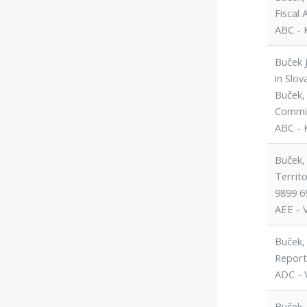
Fiscal
ABC - 
Buček J
in Slov
Buček,
Commis
ABC - 
Buček, 
Territ
9899 6
AEE - 
Buček, 
Reports
ADC - 
Buček,