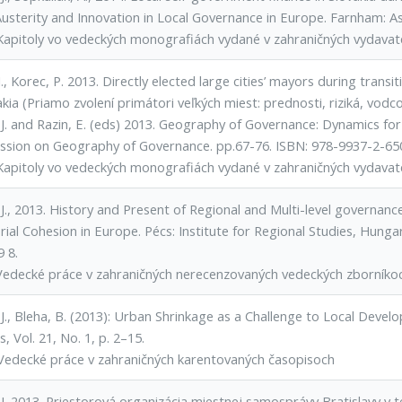
 Austerity and Innovation in Local Governance in Europe. Farnham: 
Kapitoly vo vedeckých monografiách vydané v zahraničných vydavat
., Korec, P. 2013. Directly elected large cities’ mayors during trans
akia (Priamo zvolení primátori veľkých miest: prednosti, riziká, vodco
 J. and Razin, E. (eds) 2013. Geography of Governance: Dynamics fo
sion on Geography of Governance. pp.67-76. ISBN: 978-9937-2-65
Kapitoly vo vedeckých monografiách vydané v zahraničných vydavat
J., 2013. History and Present of Regional and Multi-level governance in 
orial Cohesion in Europe. Pécs: Institute for Regional Studies, Hun
9 8.
Vedecké práce v zahraničných nerecenzovaných vedeckých zborníko
J., Bleha, B. (2013): Urban Shrinkage as a Challenge to Local Devel
, Vol. 21, No. 1, p. 2–15.
Vedecké práce v zahraničných karentovaných časopisoch
 J. 2013. Priestorová organizácia miestnej samosprávy Bratislavy v 