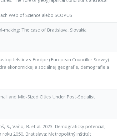
cities. The role of geographical conditions and local
ázach Web of Science alebo SCOPUS
al-making: The case of Bratislava, Slovakia.
zastupiteľstiev v Európe (European Councillor Survey) -
tedra ekonomickej a sociálnej geografie, demografie a
Small and Mid-Sized Cities Under Post-Socialist
oš, S., Vaňo, B. et al. 2023. Demografický potenciál,
roku 2050. Bratislava: Metropolitný inštitút