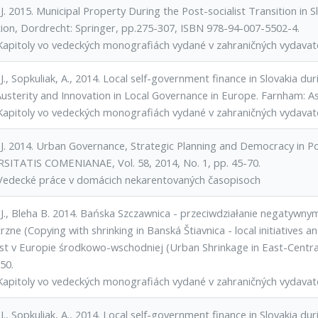
J. 2015. Municipal Property During the Post-socialist Transition in Sl
tion, Dordrecht: Springer, pp.275-307, ISBN 978-94-007-5502-4.
Kapitoly vo vedeckých monografiách vydané v zahraničných vydavat
J., Sopkuliak, A., 2014. Local self-government finance in Slovakia during
 Austerity and Innovation in Local Governance in Europe. Farnham: 
Kapitoly vo vedeckých monografiách vydané v zahraničných vydavat
 J. 2014. Urban Governance, Strategic Planning and Democracy in P
SITATIS COMENIANAE, Vol. 58, 2014, No. 1, pp. 45-70.
Vedecké práce v domácich nekarentovaných časopisoch
 J., Bleha B. 2014. Bańska Szczawnica - przeciwdziałanie negatywnym
zne (Copying with shrinking in Banská Štiavnica - local initiatives an
ast v Europie środkowo-wschodniej (Urban Shrinkage in East-Cent
50.
Kapitoly vo vedeckých monografiách vydané v zahraničných vydavat
J., Sopkuliak, A., 2014. Local self-government finance in Slovakia during