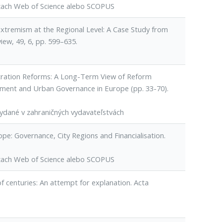
ázach Web of Science alebo SCOPUS
 Extremism at the Regional Level: A Case Study from
iew, 49, 6, pp. 599–635.
stration Reforms: A Long-Term View of Reform
vernment and Urban Governance in Europe (pp. 33-70).
ydané v zahraničných vydavateľstvách
pe: Governance, City Regions and Financialisation.
ázach Web of Science alebo SCOPUS
 of centuries: An attempt for explanation. Acta