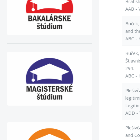
Bratisl
AAB - 
Buček,
and th
ABC - 
Buček, 
Štiavni
294.
ABC - 
Plešivč
legitim
Legitim
ADD - 
Plešivč
and Co