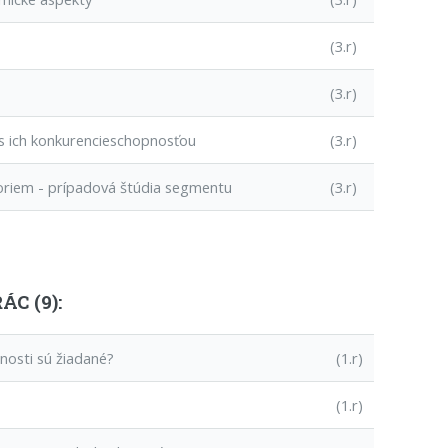
(3.r)
(3.r)
s ich konkurencieschopnosťou
(3.r)
foriem - prípadová štúdia segmentu
(3.r)
C (9):
čnosti sú žiadané?
(1.r)
(1.r)