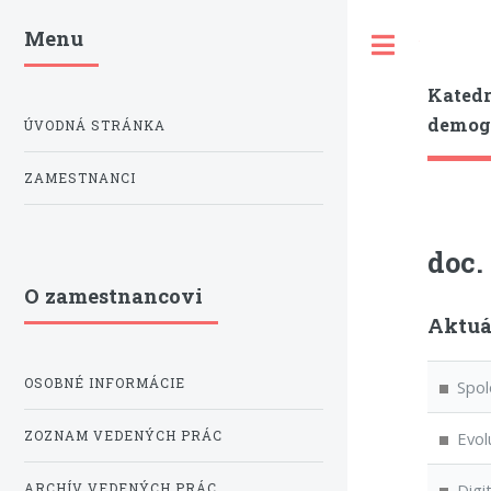
Menu
Toggle
Katedr
demogr
ÚVODNÁ STRÁNKA
ZAMESTNANCI
doc.
O zamestnancovi
Aktuá
OSOBNÉ INFORMÁCIE
Spolo
ZOZNAM VEDENÝCH PRÁC
Evolu
Digit
ARCHÍV VEDENÝCH PRÁC