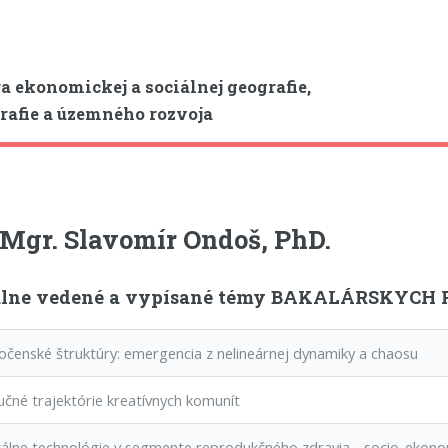
a ekonomickej a sociálnej geografie,
afie a územného rozvoja
 Mgr. Slavomír Ondoš, PhD.
lne vedené a vypísané témy BAKALÁRSKYCH P
čenské štruktúry: emergencia z nelineárnej dynamiky a chaosu
čné trajektórie kreatívnych komunít
álne technológie v segmente reprodukčného zdravia - socio-ekono