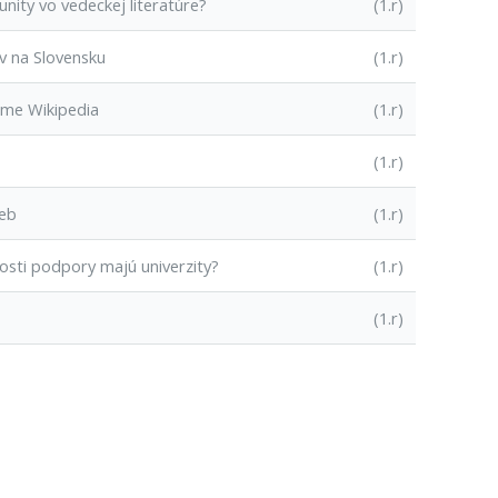
nity vo vedeckej literatúre?
(1.r)
v na Slovensku
(1.r)
rme Wikipedia
(1.r)
(1.r)
ieb
(1.r)
sti podpory majú univerzity?
(1.r)
(1.r)