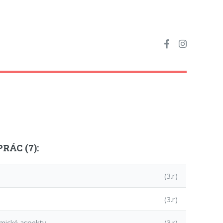
RÁC (7):
(3.r)
(3.r)
mické aspekty
(3.r)