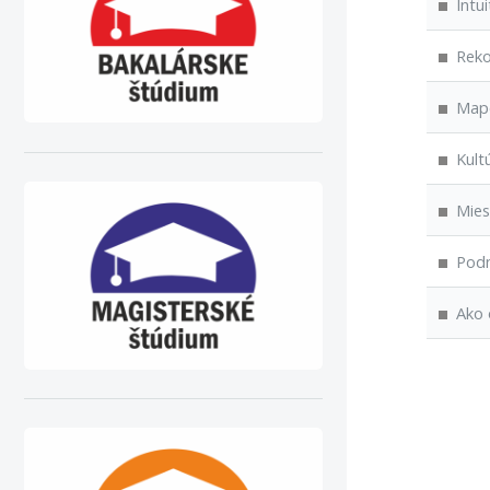
Intui
Rekon
Mapov
Kultú
Miest
Podni
Ako o