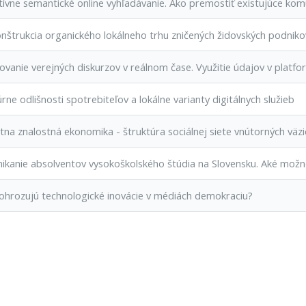
tívne semantické online vyhľadávanie. Ako premostiť existujúce komu
štrukcia organického lokálneho trhu zničených židovských podniko
anie verejných diskurzov v reálnom čase. Využitie údajov v platfo
rne odlišnosti spotrebiteľov a lokálne varianty digitálnych služieb
na znalostná ekonomika - štruktúra sociálnej siete vnútorných väz
kanie absolventov vysokoškolského štúdia na Slovensku. Aké možno
hrozujú technologické inovácie v médiách demokraciu?