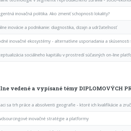
igentná inovačná politika. Ako zmeniť schopnosti lokality?
lne inovácie a podnikanie: diagnostika, dizajn a udržateľnosť
né inovačné ekosystémy - alternatívne usporiadania a skúsenosti 
ptualizácia sociálneho kapitálu v prostredí súčasných on-line plat
lne vedené a vypísané témy DIPLOMOVÝCH PRÁ
ci sa trh práce a absolventi geografie - ktoré ich kvalifikácie a zru
sourcingové inovačné stratégie a platformy