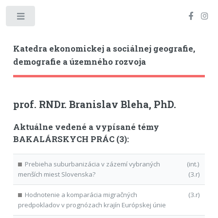
Toggle
Katedra ekonomickej a sociálnej geografie,
demografie a územného rozvoja
prof. RNDr. Branislav Bleha, PhD.
Aktuálne vedené a vypísané témy
BAKALÁRSKYCH PRÁC (3):
Prebieha suburbanizácia v zázemí vybraných
(int.)
menších miest Slovenska?
(3.r)
Hodnotenie a komparácia migračných
(3.r)
predpokladov v prognózach krajín Európskej únie