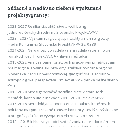
Súčasné a nedávno riešené výskumné
projekty/granty:
2023-2027 Reziliencia, aktérstvo a well-being
jednorodičovských rodín na Slovensku Projekt APVV
2023 - 2027 Výskum religiozity, spirituality a non-religiozity
medzi Rómami na Slovensku Projekt APVV-22-0389
2021-2024 Nerovnosti vo vzdelávaní a vzdelávacie ambície
rómskych detí. Projekt VEGA - hlavná riešiteľka
2018-2022 Analýza bariér prístupu k pracovným príležitostiam
pre marginalizované skupiny obyvateľstva: Vybrané regióny
Slovenska v sociálno-ekonomickej, geografickej a sociálno-
antropologickej perspektíve. Projekt APVV – členka riešiteľského
tímu.
2016-2020 Medzigeneračné sociálne siete v starnúcich
mestách, kontinuita a inovácie 2016-2020. Projekt APVV.
2015-2018 Metodológia a hodnotenie impaktov kohéznych
politík na marginalizované rómske komunity: analýza výsledkov
a prognózy ďalšieho vývoja. Projekt VEGA-2/0089/15
2013 – 2015 Inkluzívny model vzdelávania na predprimárnom