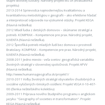
stupni školskej sústavy. Národný projekt MŠ SR (evaluátorka
projektu)
2013-2014 Sprievodca najmodernejšou kvalitatívnou a
kvantitatívnou metodológiou v geografii – ako efektívne hľadať
a interpretovať odpovede na výskumné otázky. Projekt KEGA
(hlavná riešiteľka)
2012 Mladí ľudia z detských domovov – skúmanie stratégií a
potrieb. KOMPRAX – Kompetencie pre prax. Národný projekt,
IUVENTA (hlavná riešiteľka).
2012 Špecifiká potrieb mladých ľudí bez domova v prostredí
Bratislavy. KOMPRAX – Kompetencie pre prax. Národný projekt,
IUVENTA (hlavná riešiteľka).
2008-2011 Jedno miesto - veľa svetov: geografická variabilita
životných stratégií v slovenskej spoločnosti. Projekt APVV
(hlavná riešiteľka).
http://www.humannageografia.sk/projekt1/
2010-2011 Voľby životných stratégií obyvateľov chudobných a
sociálne vylúčených rómskych osídlení. Projekt VEGA V-10-407-
00 (členka riešiteľského kolektívu)
2009-2011 Príprava nového študijného programu v anglickom
jazyku: "Geography of societies in transformation". Projekt
KEGA (hlavná riešiteľka)