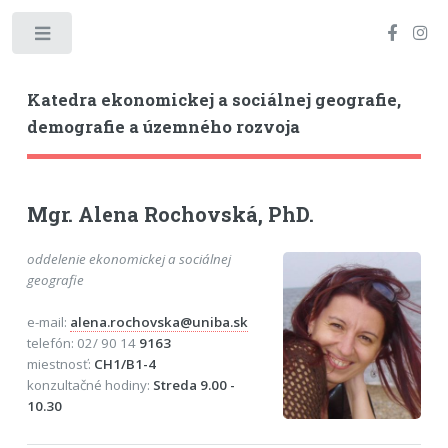
Toggle
Katedra ekonomickej a sociálnej geografie,
demografie a územného rozvoja
Mgr. Alena Rochovská, PhD.
oddelenie ekonomickej a sociálnej
geografie
e-mail:
alena.rochovska@uniba.sk
telefón: 02/ 90 14
9163
miestnosť:
CH1/B1-4
konzultačné hodiny:
Streda 9.00 -
10.30