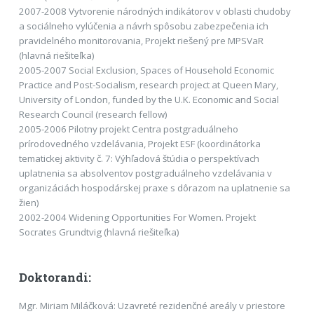
2007-2008 Vytvorenie národných indikátorov v oblasti chudoby
a sociálneho vylúčenia a návrh spôsobu zabezpečenia ich
pravidelného monitorovania, Projekt riešený pre MPSVaR
(hlavná riešiteľka)
2005-2007 Social Exclusion, Spaces of Household Economic
Practice and Post-Socialism, research project at Queen Mary,
University of London, funded by the U.K. Economic and Social
Research Council (research fellow)
2005-2006 Pilotny projekt Centra postgraduálneho
prírodovedného vzdelávania, Projekt ESF (koordinátorka
tematickej aktivity č. 7: Výhľadová štúdia o perspektívach
uplatnenia sa absolventov postgraduálneho vzdelávania v
organizáciách hospodárskej praxe s dôrazom na uplatnenie sa
žien)
2002-2004 Widening Opportunities For Women. Projekt
Socrates Grundtvig (hlavná riešiteľka)
Doktorandi:
Mgr. Miriam Miláčková: Uzavreté rezidenčné areály v priestore