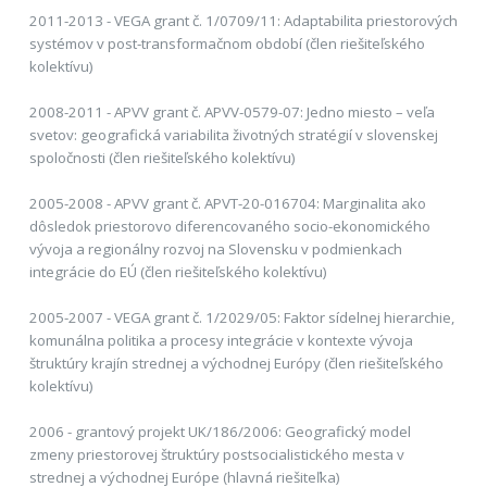
2011-2013 - VEGA grant č. 1/0709/11: Adaptabilita priestorových
systémov v post-transformačnom období (člen riešiteľského
kolektívu)
2008-2011 - APVV grant č. APVV-0579-07: Jedno miesto – veľa
svetov: geografická variabilita životných stratégií v slovenskej
spoločnosti (člen riešiteľského kolektívu)
2005-2008 - APVV grant č. APVT-20-016704: Marginalita ako
dôsledok priestorovo diferencovaného socio-ekonomického
vývoja a regionálny rozvoj na Slovensku v podmienkach
integrácie do EÚ (člen riešiteľského kolektívu)
2005-2007 - VEGA grant č. 1/2029/05: Faktor sídelnej hierarchie,
komunálna politika a procesy integrácie v kontexte vývoja
štruktúry krajín strednej a východnej Európy (člen riešiteľského
kolektívu)
2006 - grantový projekt UK/186/2006: Geografický model
zmeny priestorovej štruktúry postsocialistického mesta v
strednej a východnej Európe (hlavná riešiteľka)