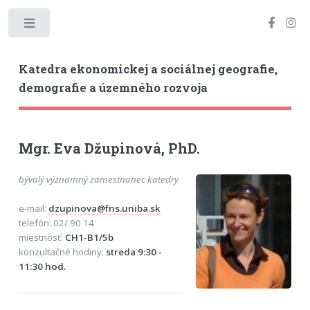
Toggle
Katedra ekonomickej a sociálnej geografie,
demografie a územného rozvoja
Mgr. Eva Džupinová, PhD.
bývalý významný zamestnanec katedry
e-mail:
dzupinova@fns.uniba.sk
telefón: 02/ 90 14
miestnosť:
CH1-B1/5b
konzultačné hodiny:
streda 9:30 -
11:30 hod.