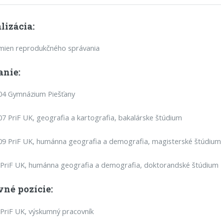
lizácia:
zmien reprodukčného správania
anie:
04 Gymnázium Piešťany
7 PriF UK, geografia a kartografia, bakalárske štúdium
9 PriF UK, humánna geografia a demografia, magisterské štúdiu
 PriF UK, humánna geografia a demografia, doktorandské štúdium
vné pozície:
PriF UK, výskumný pracovník