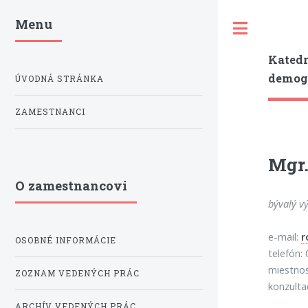
Menu
Toggle
Katedr
demogr
ÚVODNÁ STRÁNKA
ZAMESTNANCI
Mgr.
O zamestnancovi
bývalý v
e-mail:
r
OSOBNÉ INFORMÁCIE
telefón:
miestno
ZOZNAM VEDENÝCH PRÁC
konzulta
ARCHÍV VEDENÝCH PRÁC