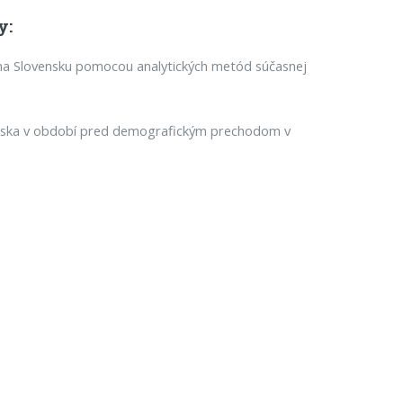
y:
na Slovensku pomocou analytických metód súčasnej
enska v období pred demografickým prechodom v