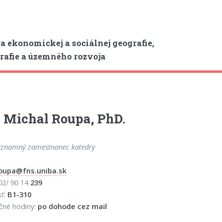
a ekonomickej a sociálnej geografie,
afie a územného rozvoja
 Michal Roupa, PhD.
ýznamný zamestnanec katedry
oupa@fns.uniba.sk
 02/ 90 14
239
sť:
B1-310
čné hodiny:
po dohode cez mail