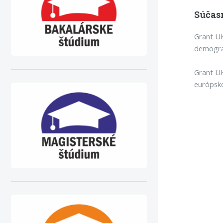
Súčas
Grant U
demogra
Grant UK
európsk