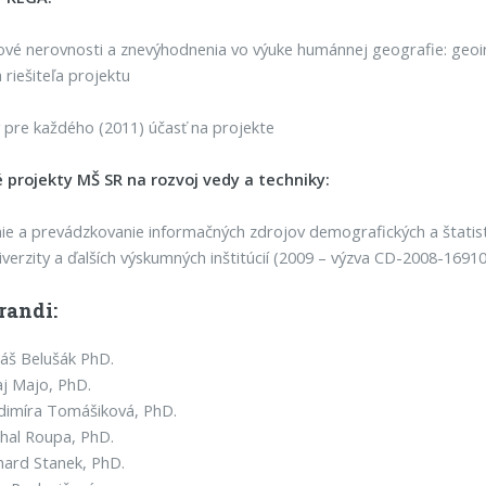
ové nerovnosti a znevýhodnenia vo výuke humánnej geografie: geoi
 riešiteľa projektu
pre každého (2011) účasť na projekte
 projekty MŠ SR na rozvoj vedy a techniky:
ie a prevádzkovanie informačných zdrojov demografických a štatis
iverzity a ďalších výskumných inštitúcií (2009 – výzva CD-2008-16910
randi:
áš Belušák PhD.
aj Majo, PhD.
dimíra Tomášiková, PhD.
hal Roupa, PhD.
hard Stanek, PhD.