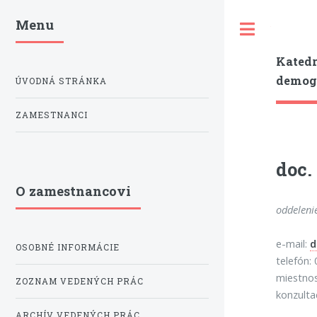
Menu
Toggle
Katedr
demogr
ÚVODNÁ STRÁNKA
ZAMESTNANCI
doc.
O zamestnancovi
oddeleni
e-mail:
d
OSOBNÉ INFORMÁCIE
telefón:
miestno
ZOZNAM VEDENÝCH PRÁC
konzulta
ARCHÍV VEDENÝCH PRÁC