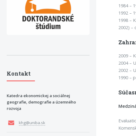
1984 – 1
1992 – 1
1998 – K
2002) – 
Zahra
2009 – K
2004 – U
2002 – U
Kontakt
1990 – p
Súčas
Katedra ekonomickej a sociálnej
geografie, demografie a územného
Medziná
rozvoja
Evaluati
khg@uniba.sk
Komenské