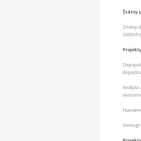
Štátny 
Zmeny de
2003SP20
Projekt
Depopulá
dopadov
Analýza 
ekonomic
Humánnog
Demograf
Projekt