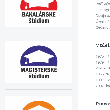
Počítačo
Demograf
Dizajn d
Územné p
Geoinfor
Vzdel
1975 – 1
1979 – 1
Komenské
1985 RND
1997 CSc
2002 doc
Praco