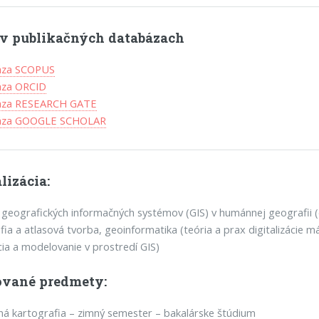
l v publikačných databázach
áza SCOPUS
áza ORCID
áza RESEARCH GATE
báza GOOGLE SCHOLAR
lizácia:
a geografických informačných systémov (GIS) v humánnej geografii 
fia a atlasová tvorba, geoinformatika (teória a prax digitalizácie
ácia a modelovanie v prostredí GIS)
vané predmety:
ná kartografia – zimný semester – bakalárske štúdium