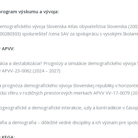
program výskumu a vývoja:
mografického vývoja Slovenska Atlas obyvateľstva Slovenska (200
0280303) spoluriešiteľ /cena SAV za spoluprácu s vysokými školam
y APVV:
cia a destabilizácia? Prognózy a simulácie demografického vývoja 
 APVV-23-0062 (2024 – 2027)
a prognóza demografického vývoja Slovenskej republiky v horizonte
kú sféru v rozličných priestorových mierkach APVV VV-17-0079 (201
eografické a demografické interakcie, uzly a kontradikcie v časopri
ia a demografia – dôležité vedné disciplíny a ich význam pre spol
y KEGA: