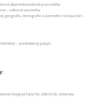
interná ašpirantka/vedecká pracovníčka
Zeme – odborná asistentka
ej geografie, demografie a územného rozvoja (od r.
a (ERASMUS – prednáškový pobyt)
y:
rnational Visegrad Fund No. 20810129, Univerzita