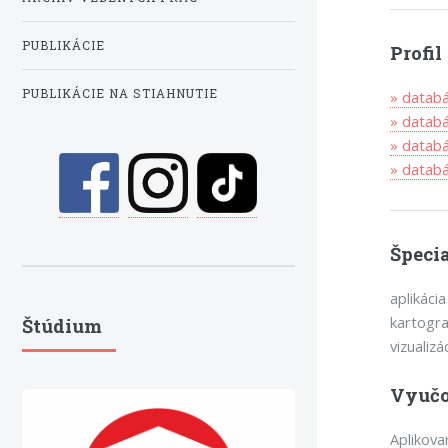
PUBLIKÁCIE
Profi
PUBLIKÁCIE NA STIAHNUTIE
» datab
» datab
» datab
» data
Špecia
aplikáci
kartogra
Štúdium
vizualiz
Vyučo
Aplikova