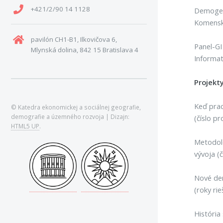
+421/2/90 14 1128
Demogeog
Komenské
pavilón CH1-B1, Ilkovičova 6,
Panel-G
Mlynská dolina, 842 15 Bratislava 4
Informati
Projekt
Keď prac
© Katedra ekonomickej a sociálnej geografie,
demografie a územného rozvoja | Dizajn:
(číslo pr
HTML5 UP
.
Metodoló
vývoja (č
Nové dem
(roky ri
História 