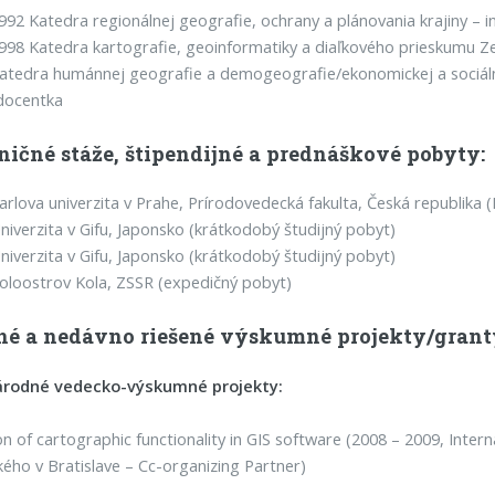
992 Katedra regionálnej geografie, ochrany a plánovania krajiny – 
998 Katedra kartografie, geoinformatiky a diaľkového prieskumu 
atedra humánnej geografie a demogeografie/ekonomickej a sociáln
docentka
ničné stáže, štipendijné a prednáškové pobyty:
arlova univerzita v Prahe, Prírodovedecká fakulta, Česká republik
niverzita v Gifu, Japonsko (krátkodobý študijný pobyt)
niverzita v Gifu, Japonsko (krátkodobý študijný pobyt)
oloostrov Kola, ZSSR (expedičný pobyt)
né a nedávno riešené výskumné projekty/grant
rodné vedecko-výskumné projekty:
on of cartographic functionality in GIS software (2008 – 2009, Inte
ho v Bratislave – Cc-organizing Partner)