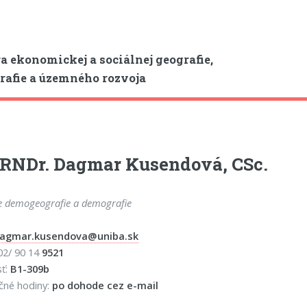
a ekonomickej a sociálnej geografie,
afie a územného rozvoja
 RNDr. Dagmar Kusendová, CSc.
e demogeografie a demografie
agmar.kusendova@uniba.sk
 02/ 90 14
9521
sť:
B1-309b
čné hodiny:
po dohode cez e-mail