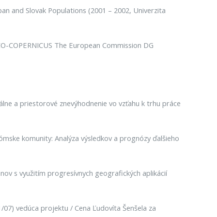
an and Slovak Populations (2001 – 2002, Univerzita
: INCO-COPERNICUS The European Commission DG
iálne a priestorové znevýhodnenie vo vzťahu k trhu práce
ómske komunity: Analýza výsledkov a prognózy ďalšieho
ov s využitím progresívnych geografických aplikácií
4551/07) vedúca projektu / Cena Ľudovíta Šenšela za