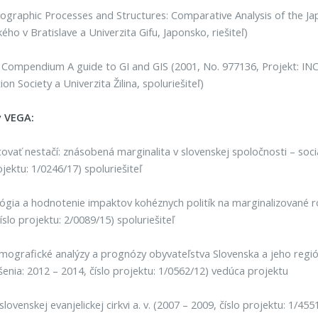
raphic Processes and Structures: Comparative Analysis of the Jap
ho v Bratislave a Univerzita Gifu, Japonsko, riešiteľ)
I Compendium A guide to GI and GIS (2001, No. 977136, Projekt
on Society a Univerzita Žilina, spoluriešiteľ)
y VEGA:
ovať nestačí: znásobená marginalita v slovenskej spoločnosti – soc
ojektu: 1/0246/17) spoluriešiteľ
gia a hodnotenie impaktov kohéznych politík na marginalizované r
íslo projektu: 2/0089/15) spoluriešiteľ
ografické analýzy a prognózy obyvateľstva Slovenska a jeho región
ešenia: 2012 – 2014, číslo projektu: 1/0562/12) vedúca projektu
slovenskej evanjelickej cirkvi a. v. (2007 – 2009, číslo projektu: 1/