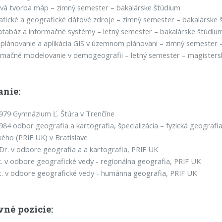
vá tvorba máp – zimný semester – bakalárske štúdium
ické a geografické dátové zdroje – zimný semester – bakalárske 
atabáz a informačné systémy – letný semester – bakalárske štúdiu
lánovanie a aplikácia GIS v územnom plánovaní – zimný semester 
mačné modelovanie v demogeografii – letný semester – magisters
anie:
979 Gymnázium Ľ. Štúra v Trenčíne
984 odbor geografia a kartografia, špecializácia – fyzická geografia
ho (PRIF UK) v Bratislave
r. v odbore geografia a a kartografia, PRIF UK
. v odbore geografické vedy - regionálna geografia, PRIF UK
. v odbore geografické vedy - humánna geografia, PRIF UK
vné pozície: