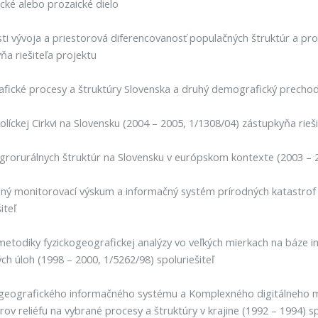
ické alebo prozaické dielo
ti vývoja a priestorová diferencovanosť populačných štruktúr a proc
ňa riešiteľa projektu
ické procesy a štruktúry Slovenska a druhý demografický prechod 
tolíckej Cirkvi na Slovensku (2004 – 2005, 1/1308/04) zástupkyňa rieš
rorurálnych štruktúr na Slovensku v európskom kontexte (2003 – 20
ý monitorovací výskum a informačný systém prírodných katastrof v
iteľ
etodiky fyzickogeografickej analýzy vo veľkých mierkach na báze inte
ých úloh (1998 – 2000, 1/5262/98) spoluriešiteľ
 geografického informačného systému a Komplexného digitálneho mo
ov reliéfu na vybrané procesy a štruktúry v krajine (1992 – 1994) sp