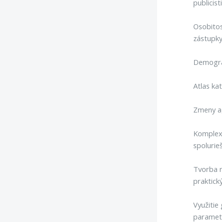
publicist
Osobitos
zástupky
Demograf
Atlas ka
Zmeny ag
Komplexn
spolurieš
Tvorba m
praktick
Využitie
parametr