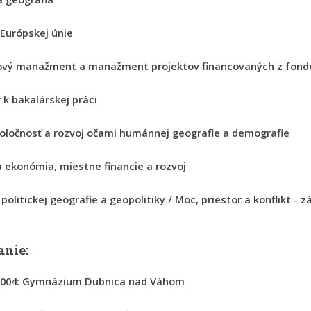
 Európskej únie
ový manažment a manažment projektov financovaných z fondov
 k bakalárskej práci
poločnosť a rozvoj očami humánnej geografie a demografie
 ekonómia, miestne financie a rozvoj
politickej geografie a geopolitiky / Moc, priestor a konflikt - z
anie:
004:
Gymnázium Dubnica nad Váhom