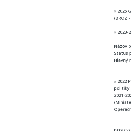
»
2025
G
(BROZ -
»
2023-
Názov p
Status p
Hlavný r
»
2022
P
politiky
2021-20
(Ministe
Operačn
https:/