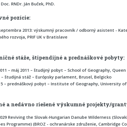
: Doc. RNDr. Ján Buček, PhD.
vné pozície:
 septembra 2013:
výskumný pracovník / odborný asistent - Kate
ého rozvoja, PRIF UK v Bratislave
ničné stáže, štipendijné a prednáškové pobyty:
011 – máj 2011 – študijný pobyt –
School of Geography, Queen M
 – študijná stáž –
Európsky parlament, Brusel, Belgicko
015 – prednáškový pobyt –
Institute of Geography, University 
né a nedávno riešené výskumné projekty/grant
2029
Reviving the Slovak-Hungarian Danube Wilderness (Slova
pes Programme)
(BROZ - ochranárske združenie, Cambridge Con