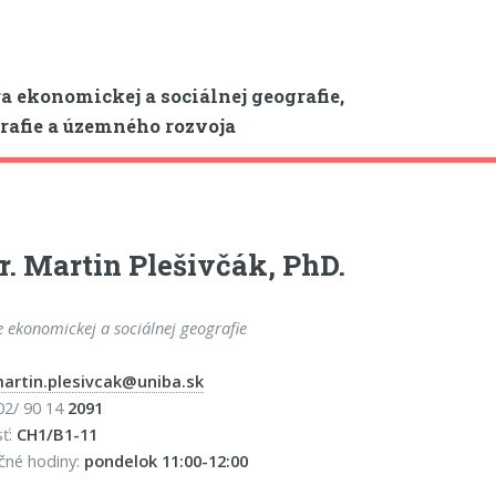
a ekonomickej a sociálnej geografie,
afie a územného rozvoja
. Martin Plešivčák, PhD.
e ekonomickej a sociálnej geografie
artin.plesivcak@uniba.sk
 02/ 90 14
2091
sť:
CH1/B1-11
čné hodiny:
pondelok 11:00-12:00