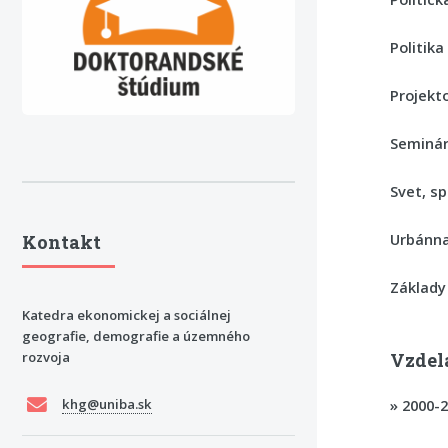
Politika
Projekt
Seminár
Svet, s
Urbánna
Kontakt
Základy 
Katedra ekonomickej a sociálnej
geografie, demografie a územného
rozvoja
Vzdel
»
2000-2
khg@uniba.sk