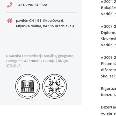
»
2004-2
+421/2/90 14 1128
Bakalár
Vedúci 
pavilón CH1-B1, Ilkovičova 6,
»
2007-2
Mlynská dolina, 842 15 Bratislava 4
Diplomo
Slovens
Vedúci 
© Katedra ekonomickej a sociálnej geografie,
»
2009-2
demografie a územného rozvoja | Dizajn:
Písomná
HTML5 UP
.
diferen
Školiteľ
Rigoróz
Konzult
Dizerta
volebné