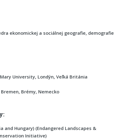
dra ekonomickej a sociálnej geografie, demografie
ary University, Londýn, Veľká Británia
of Bremen, Brémy, Nemecko
y:
kia and Hungary) (Endangered Landscapes &
servation Initiative)