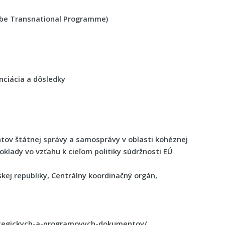
ube Transnational Programme)
nciácia a dôsledky
tov štátnej správy a samosprávy v oblasti kohéznej
oklady vo vzťahu k cieľom politiky súdržnosti EÚ
skej republiky, Centrálny koordinačný orgán,
rategickych-a-programovych-dokumentov/