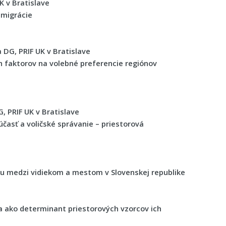
K v Bratislave
 migrácie
DG, PRIF UK v Bratislave
 faktorov na volebné preferencie regiónov
 PRIF UK v Bratislave
časť a voličské správanie – priestorová
ktu medzi vidiekom a mestom v Slovenskej republike
 ako determinant priestorových vzorcov ich