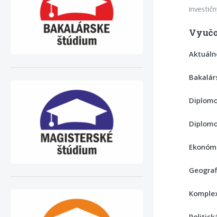
investič
Vyučo
Aktuáln
Bakalár
Diplomo
Diplomo
Ekonómi
Geografi
Komplex
Politick