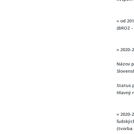
»
od 20
(BROZ -
»
2020-
Názov p
Slovens
Status p
Hlavný r
»
2020-
ľudskýc
(tvorba 