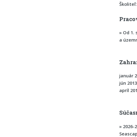
Školiteľ
Praco
»
Od 1.
a územn
Zahra
január 2
jún 2013
apríl 2
Súčas
»
2026-
Seasca