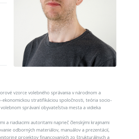
storové vzorce volebného správania v národnom a
ekonomickou stratifikáciou spoločnosti, teória socio-
y vo volebnom správaní obyvateľstva mesta a vidieka
 a riadiacimi autoritami naprieč členskými krajinami
vanie odborných materiálov, manuálov a prezentácií,
itoring projektov financovaných zo štrukturálnych a