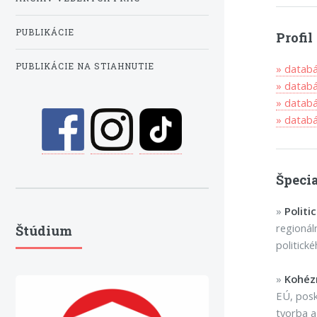
PUBLIKÁCIE
Profi
PUBLIKÁCIE NA STIAHNUTIE
» datab
» datab
» datab
» data
Špecia
»
Politi
regionál
Štúdium
politick
»
Kohézn
EÚ, posk
tvorba a