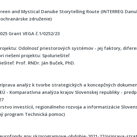
reen and Mystical Danube Storytelling Route (INTERREG Dan
 ochranárske združenie)
2025
Grant VEGA č.1/0252/23
rojektu:
Odolnosť priestorových systémov - jej faktory, difere
ri riešení projektu: Spoluriešiteľ
iešiteľ: Prof. RNDr. Ján Buček, PhD.
ríprava analýz k tvorbe strategických a koncepčných dokumen
 EÚ - Komparatívna analýza krajov Slovenskej republiky - predp
27
rstvo investícií, regionálneho rozvoja a informatizácie Sloven
ý program Technická pomoc)
/eurofondy.gov.sk/programove-obdobie-2021-27/priprava-st