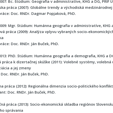
007:
Bc. štúdium: Geografia v administratíve, KHG a DG, PRIF U
ska práca (2007):
Globálne trendy a východiská medzinárodnej
práce: Doc. RNDr. Dagmar Popjaková, PhD.
009:
Mgr. štúdium: Humánna geografia v administratíve, KHG a 
vá práca (2009):
Analýza vplyvu vybraných socio-ekonomických
ka
práce: Doc. RNDr. Ján Buček, PhD.
013:
PhD. štúdium: Humánna geografia a demografia, KHG a DG,
 práca k dizertačnej skúške (2011):
Volebné systémy, volebná ú
ciácia a jej zmeny
: Doc. RNDr. Ján Buček, PhD.
na práca (2012):
Regionálna dimenzia socio-politického konfli
ant: Doc. RNDr. Ján Buček, PhD.
čná práca (2013):
Socio-ekonomická skladba regiónov Slovenska
ho správania