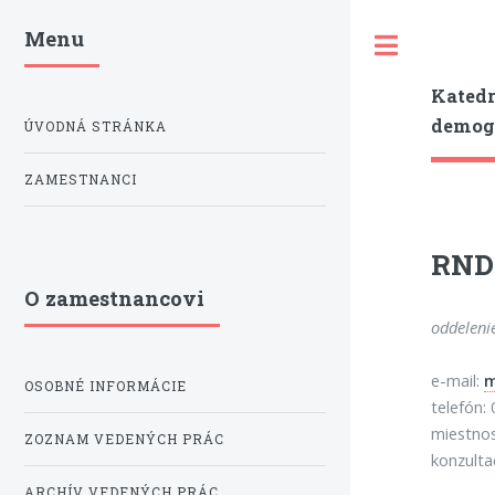
Menu
Toggle
Katedr
demogr
ÚVODNÁ STRÁNKA
ZAMESTNANCI
RNDr
O zamestnancovi
oddeleni
e-mail:
m
OSOBNÉ INFORMÁCIE
telefón:
miestno
ZOZNAM VEDENÝCH PRÁC
konzulta
ARCHÍV VEDENÝCH PRÁC