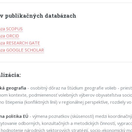
l v publikačných databázach
áza SCOPUS
áza ORCID
áza RESEARCH GATE
báza GOOGLE SCHOLAR
lizácia:
cká geografia
- osobitný dôraz na štúdium geografie volieb - prie
nom kontexte, podmienenosť volebných výberov obyvateľstva socio-
ého štiepenia (konfliktných línií) v regionálnej perspektíve, rozdiel
a politika EÚ
- výmena poznatkov (skúseností) medzi koordinačnými
ytovanie odborných, konzultačných a metodických činností, vypraco
 hodnotenie národných sektorových stratégií, socio-ekonomický mon