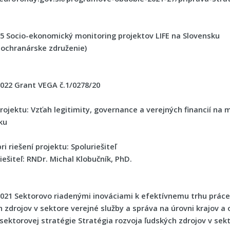
15
Socio-ekonomický monitoring projektov LIFE na Slovensku
 ochranárske združenie)
2022
Grant VEGA č.1/0278/20
rojektu:
Vzťah legitimity, governance a verejných financií na 
ku
ri riešení projektu: Spoluriešiteľ
iešiteľ: RNDr. Michal Klobučník, PhD.
2021
Sektorovo riadenými inováciami k efektívnemu trhu práce 
h zdrojov v sektore verejné služby a správa na úrovni krajov a
sektorovej stratégie Stratégia rozvoja ľudských zdrojov v sekt