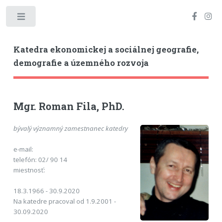
Toggle
Katedra ekonomickej a sociálnej geografie,
demografie a územného rozvoja
Mgr. Roman Fila, PhD.
bývalý významný zamestnanec katedry
e-mail:
telefón: 02/ 90 14
miestnosť:
18.3.1966 - 30.9.2020
Na katedre pracoval od 1.9.2001 -
30.09.2020