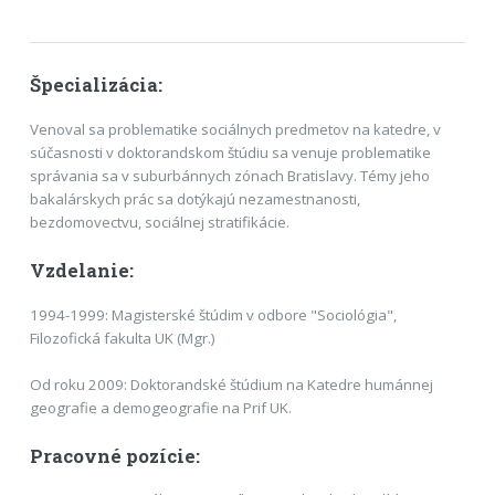
Špecializácia:
Venoval sa problematike sociálnych predmetov na katedre, v
súčasnosti v doktorandskom štúdiu sa venuje problematike
správania sa v suburbánnych zónach Bratislavy. Témy jeho
bakalárskych prác sa dotýkajú nezamestnanosti,
bezdomovectvu, sociálnej stratifikácie.
Vzdelanie:
1994-1999: Magisterské štúdim v odbore "Sociológia",
Filozofická fakulta UK (Mgr.)
Od roku 2009: Doktorandské štúdium na Katedre humánnej
geografie a demogeografie na Prif UK.
Pracovné pozície: