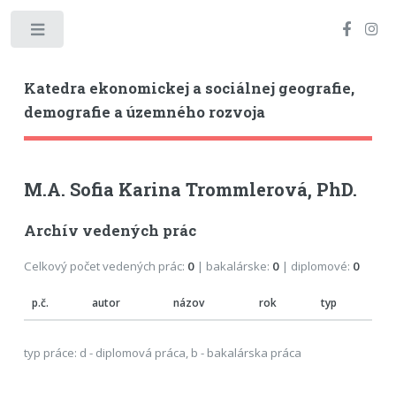
Toggle
Katedra ekonomickej a sociálnej geografie,
demografie a územného rozvoja
M.A. Sofia Karina Trommlerová, PhD.
Archív vedených prác
Celkový počet vedených prác:
0
| bakalárske:
0
| diplomové:
0
p.č.
autor
názov
rok
typ
typ práce: d - diplomová práca, b - bakalárska práca