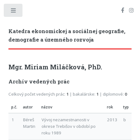
Toggle
Katedra ekonomickej a sociálnej geografie,
demografie a územného rozvoja
Mgr. Miriam Miláčková, PhD.
Archív vedených prác
Celkový počet vedených prác:
1
| bakalárske:
1
| diplomové:
0
p.č.
autor
názov
rok
typ
1
Béreš
Vývoj nezamestnanosti v
2013
b
Martin
okrese Trebišov v období po
roku 1989