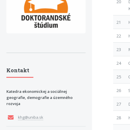
20
21
22
23
24
Kontakt
25
26
Katedra ekonomickej a sociálnej
geografie, demografie a územného
rozvoja
27
khg@uniba.sk
28