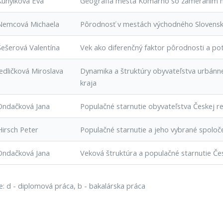
Kunyiková Eva
Geografia mesta Komárno so zameraním n
Nemcová Michaela
Pôrodnosť v mestách východného Slovens
Šešerová Valentína
Vek ako diferenčný faktor pôrodnosti a po
Jedličková Miroslava
Dynamika a štruktúry obyvateľstva urbánne
kraja
Ondačková Jana
Populačné starnutie obyvateľstva Českej re
Hirsch Peter
Populačné starnutie a jeho vybrané spolo
Ondačková Jana
Veková štruktúra a populačné starnutie Čes
e: d - diplomová práca, b - bakalárska práca