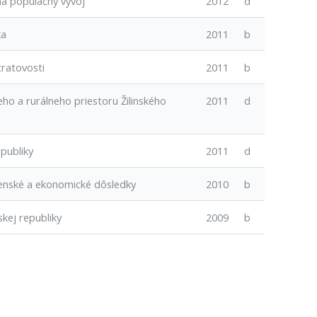
a populačný vývoj
2012
d
ka
2011
b
tratovosti
2011
b
ho a rurálneho priestoru Žilinského
2011
d
publiky
2011
d
čenské a ekonomické dôsledky
2010
b
kej republiky
2009
b