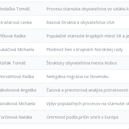
Ondačka Tomáš
Procesu starnutia obyvateľstva vo vzťahu k
Stračárová Lenka
Rasová štruktúra obyvateľstva USA
Vlčková Radka
Populačné starnutie krajských miest SR a j
Lukáčová Michaela
Plodnosť žien v krajinách Nordickej rady
Bziňák Tomáš
Štruktúry obyvateľstva mesta Košice
Horváthová Radka
Nelegálna migrácia na Slovensku
Nikolovová Angelika
Časová a priestorová analýza potratovosti
Nováková Michaela
Vplyv populačných procesov na starnutie ob
Turčinová Natália
Úmrtnosť podľa príčin smrti v Európe