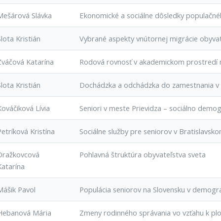
Mešárová Slávka
Ekonomické a sociálne dôsledky populačnéh
Slota Kristián
Vybrané aspekty vnútornej migrácie obyvat
Zváčová Katarína
Rodová rovnosť v akademickom prostredí 
Slota Kristián
Dochádzka a odchádzka do zamestnania v Ž
Kováčiková Lívia
Seniori v meste Prievidza – sociálno demog
Petríková Kristína
Sociálne služby pre seniorov v Bratislavs
Dražkovcová
Pohlavná štruktúra obyvateľstva sveta
Katarína
Mášik Pavol
Populácia seniorov na Slovensku v demogra
Hebanová Mária
Zmeny rodinného správania vo vzťahu k plo