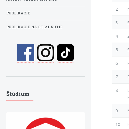
2
PUBLIKÁCIE
3
PUBLIKÁCIE NA STIAHNUTIE
4
5
6
7
8
Štúdium
9
10