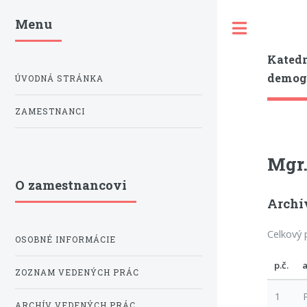
Menu
Toggle
Katedr
demogr
ÚVODNÁ STRÁNKA
ZAMESTNANCI
Mgr.
O zamestnancovi
Archí
Celkový 
OSOBNÉ INFORMÁCIE
p.č.
ZOZNAM VEDENÝCH PRÁC
1
ARCHÍV VEDENÝCH PRÁC