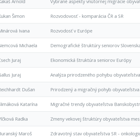
Kakaš Arnold
Vybrané aspekty vnútornej migrácie obyvat
Kukan Šimon
Rozvodovosť - komparácia ČR a SR
Minárová Ivana
Rozvodosť v Európe
Nemcová Michaela
Demografické štruktúry seniorov Slovenska
Csech Juraj
Ekonomická štruktúra seniorov Európy
Gallus Juraj
Analýza prirodzeného pohybu obyvateľstva 
Reichhardt Dušan
Prirodzený a migračný pohyb obyvateľstva
Slimáková Katarína
Migračné trendy obyvateľstva Banskobystr
Vlčková Radka
Zmeny vekovej štruktúry obyvateľstva mest
Buranský Maroš
Zdravotný stav obyvateľstva SR - onkologi