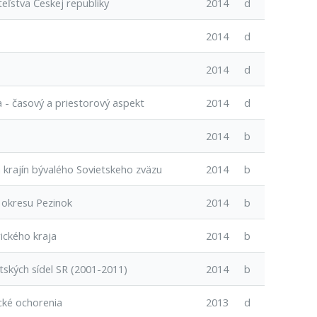
eľstva Českej republiky
2014
d
2014
d
2014
d
 - časový a priestorový aspekt
2014
d
2014
b
krajín bývalého Sovietskeho zväzu
2014
b
 okresu Pezinok
2014
b
ického kraja
2014
b
ských sídel SR (2001-2011)
2014
b
cké ochorenia
2013
d