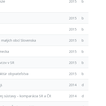
Ázie
2015
b
2015
b
2015
b
 malých obcí Slovenska
2015
b
emecka
2015
b
vcov v SR
2015
b
uktúr obyvateľstva
2015
b
i.
2014
d
ej sústavy – komparácia SR a ČR
2014
d