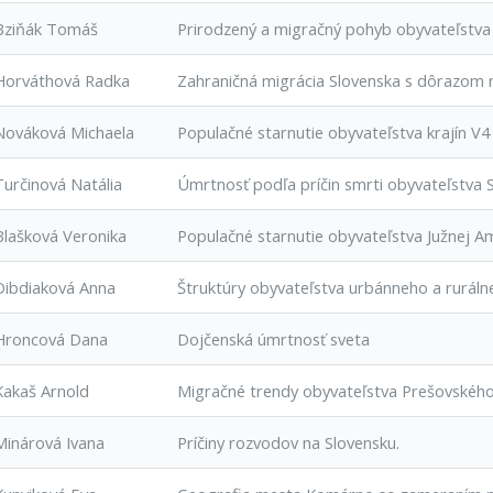
Bziňák Tomáš
Prirodzený a migračný pohyb obyvateľstva
Horváthová Radka
Zahraničná migrácia Slovenska s dôrazom 
Nováková Michaela
Populačné starnutie obyvateľstva krajín V4
Turčinová Natália
Úmrtnosť podľa príčin smrti obyvateľstva 
Blašková Veronika
Populačné starnutie obyvateľstva Južnej A
Dibdiaková Anna
Štruktúry obyvateľstva urbánneho a ruráln
Hroncová Dana
Dojčenská úmrtnosť sveta
Kakaš Arnold
Migračné trendy obyvateľstva Prešovského
Minárová Ivana
Príčiny rozvodov na Slovensku.