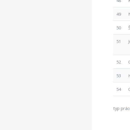
48
49
50
51
52
53
54
typ prác