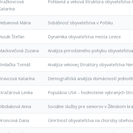
Dražkovcová
Pohlavná a veková štruktúra obyvateľstva 
Katarína
Hebanová Mária
Sobášnosť obyvateľstva v Poľsku
Husák Štefan
Dynamika obyvateľstva mesta Levice
Mackovičová Zuzana
Analýza prirodzeného pohybu obyvateľstva
Ondačka Tomáš
Analýza vekovej štruktúry obyvateľstva N
Oravcová Katarína
Demografická analýza domácností jednotli
Stračárová Lenka
Populácia USA – hodnotenie vybraných štr
Dibdiaková Anna
Sociálne služby pre seniorov v Žilinskom kraj
Hroncová Dana
Úmrtnosť obyvateľstva na choroby obehov