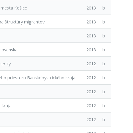
 mesta Košice
2013
b
na štruktúry migrantov
2013
b
2013
b
Slovenska
2013
b
meriky
2012
b
eho priestoru Banskobystrického kraja
2012
b
2012
b
 kraja
2012
b
2012
b