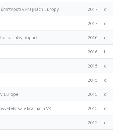
 úmrtnosti v krajinách Európy
2017
d
2017
d
eho sociálny dopad
2016
d
2016
b
2015
d
2015
d
 v Európe
2015
d
yvateľstva v krajinách V4
2015
d
2015
d