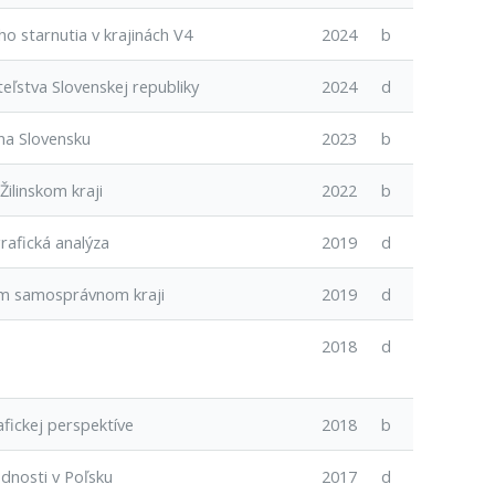
o starnutia v krajinách V4
2024
b
eľstva Slovenskej republiky
2024
d
na Slovensku
2023
b
ilinskom kraji
2022
b
rafická analýza
2019
d
kom samosprávnom kraji
2019
d
2018
d
fickej perspektíve
2018
b
dnosti v Poľsku
2017
d