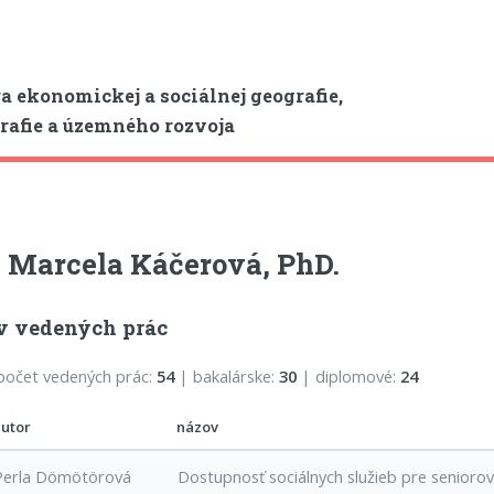
a ekonomickej a sociálnej geografie,
afie a územného rozvoja
 Marcela Káčerová, PhD.
v vedených prác
počet vedených prác:
54
| bakalárske:
30
| diplomové:
24
autor
názov
Perla Dömötörová
Dostupnosť sociálnych služieb pre seniorov