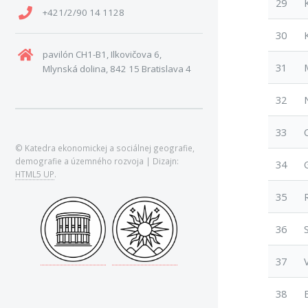
29
+421/2/90 14 1128
30
pavilón CH1-B1, Ilkovičova 6,
31
Mlynská dolina, 842 15 Bratislava 4
32
33
© Katedra ekonomickej a sociálnej geografie,
demografie a územného rozvoja | Dizajn:
34
HTML5 UP
.
35
36
37
38