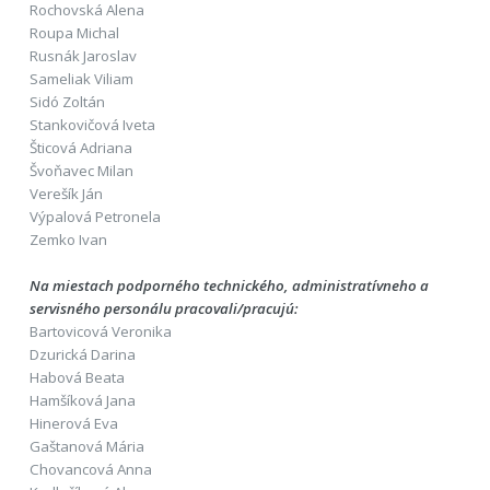
Rochovská Alena
Roupa Michal
Rusnák Jaroslav
Sameliak Viliam
Sidó Zoltán
Stankovičová Iveta
Šticová Adriana
Švoňavec Milan
Verešík Ján
Výpalová Petronela
Zemko Ivan
Na miestach podporného technického, administratívneho a
servisného personálu pracovali/pracujú:
Bartovicová Veronika
Dzurická Darina
Habová Beata
Hamšíková Jana
Hinerová Eva
Gaštanová Mária
Chovancová Anna