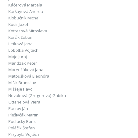
Káčerová Marcela
Karšayová Andrea
Klobučník Michal
Kosír Jozef
Kotrasová Miroslava
Kurčík Ľubomír
Letková Jana
Lobotka Vojtech
Majo Juraj
Mandzak Peter
Marenčáková Jana
Matoušková Eleonóra
Mišík Branislav
Miššeje Pavol
Nováková (Gregorová) Gabika
Ottahelová Viera
Paulov Ján
Plešivčák Martin
Podlucký Boris
Poláčik Štefan
Przybyla Vojtěch