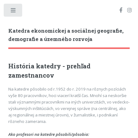
Toggle
Katedra ekonomickej a sociálnej geografie,
demografie a územného rozvoja
História katedry - prehľad
zamestnancov
Na katedre pôsobilo od r.1952 do r. 2019 na rôznych pozíciách
vyše 80 pracovníkov, hoci viacerí kratší čas. Mnohí sa neskoršie
stali významnými pracovníkmi na iných univerzitách, vo vedecko-
výskumných inštitúciách, vo verejnej správe (na centrálnej, ako
aj regionálnej a miestnej úrovni), v žurnalistike, i podnikaní
rôzneho zamerania.
Ako profesori na katedre pôsobili/pôsobia: