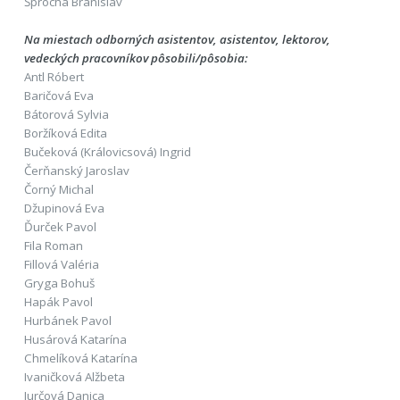
Šprocha Branislav
Na miestach odborných asistentov, asistentov, lektorov,
vedeckých pracovníkov pôsobili/pôsobia:
Antl Róbert
Baričová Eva
Bátorová Sylvia
Boržíková Edita
Bučeková (Královicsová) Ingrid
Čerňanský Jaroslav
Čorný Michal
Džupinová Eva
Ďurček Pavol
Fila Roman
Fillová Valéria
Gryga Bohuš
Hapák Pavol
Hurbánek Pavol
Husárová Katarína
Chmelíková Katarína
Ivaničková Alžbeta
Jurčová Danica