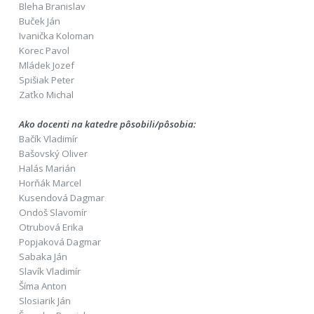
Bleha Branislav
Buček Ján
Ivanička Koloman
Korec Pavol
Mládek Jozef
Spišiak Peter
Zaťko Michal
Ako docenti na katedre pôsobili/pôsobia:
Bačík Vladimír
Bašovský Oliver
Halás Marián
Horňák Marcel
Kusendová Dagmar
Ondoš Slavomír
Otrubová Erika
Popjaková Dagmar
Sabaka Ján
Slavík Vladimír
Šíma Anton
Slosiarik Ján