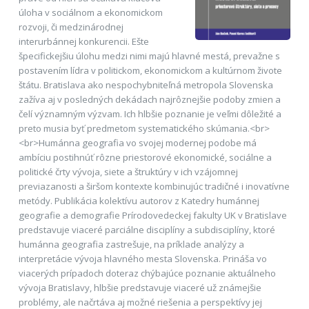
úloha v sociálnom a ekonomickom
rozvoji, či medzinárodnej
interurbánnej konkurencii. Ešte
špecifickejšiu úlohu medzi nimi majú hlavné mestá, prevažne s
postavením lídra v politickom, ekonomickom a kultúrnom živote
štátu. Bratislava ako nespochybniteľná metropola Slovenska
zažíva aj v posledných dekádach najrôznejšie podoby zmien a
čelí významným výzvam. Ich hlbšie poznanie je veľmi dôležité a
preto musia byť predmetom systematického skúmania.<br>
<br>Humánna geografia vo svojej modernej podobe má
ambíciu postihnúť rôzne priestorové ekonomické, sociálne a
politické črty vývoja, siete a štruktúry v ich vzájomnej
previazanosti a širšom kontexte kombinujúc tradičné i inovatívne
metódy. Publikácia kolektívu autorov z Katedry humánnej
geografie a demografie Prírodovedeckej fakulty UK v Bratislave
predstavuje viaceré parciálne disciplíny a subdisciplíny, ktoré
humánna geografia zastrešuje, na príklade analýzy a
interpretácie vývoja hlavného mesta Slovenska. Prináša vo
viacerých prípadoch doteraz chýbajúce poznanie aktuálneho
vývoja Bratislavy, hlbšie predstavuje viaceré už známejšie
problémy, ale načrtáva aj možné riešenia a perspektívy jej