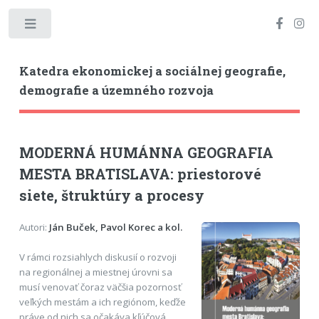
Toggle
Katedra ekonomickej a sociálnej geografie,
demografie a územného rozvoja
MODERNÁ HUMÁNNA GEOGRAFIA
MESTA BRATISLAVA: priestorové
siete, štruktúry a procesy
Autori:
Ján Buček, Pavol Korec a kol.
V rámci rozsiahlych diskusií o rozvoji
na regionálnej a miestnej úrovni sa
musí venovať čoraz väčšia pozornosť
veľkých mestám a ich regiónom, keďže
práve od nich sa očakáva kľúčová