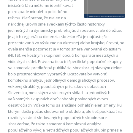
iniciačnú fázu môžeme identifikovať
po rozpade minulého politického
režimu. Platí pritom, že nielen na
národnej úrovni sme svedkami týchto často historicky
jedinečných a dynamicky prebiehajúcich posunov, ale dôležitou
je aj ich regionálna dimenzia.<br><br>Tá je najčastejšie
prezentovaná vo výskume na okresnej alebo krajskej úrovni, no
oveľa menšia pozornosť je v tomto smere venovaná oblastiam
(NUTS), veľkostným skupinám obcí, či komparácii mestských a
vidieckych sídel. Práve na tieto tri špecifické populačné skupiny
sa zamerala predložená publikácia.<br><br>Jej hlavným cieľom
bolo prostredníctvom vybraných ukazovateľov vytvoriť
komplexnú analýzu jednotlivých demografických procesov,
vekovej štruktúry, populačných prírastkov v oblastiach
Slovenska, mestských a vidieckych sídlach a jednotlivých
veľkostných skupinách obcí v období posledných dvoch
desaťročiach. Vďaka tomu sa snažíme odhaliť nielen zmeny, ku
ktorým došlo počas sledovaného obdobia, ale tiež poukázať na
rozdiely v rámci sledovaných populačných skupín.<br>
<br>Veríme, že takto zameraná komplexná analýza
populačného vývoja netradičných populačných skupín prinesie