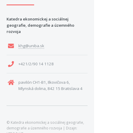
Katedra ekonomickej a sociálnej
geografie, demografie a územného
rozvoja
khg@uniba.sk
+421/2/90 14 1128
pavilón CH1-B1, Ilkovičova 6,
Mlynská dolina, 842 15 Bratislava 4
© Katedra ekonomickej a sociálnej geografie,
demografie a územného rozvoja | Dizajn: