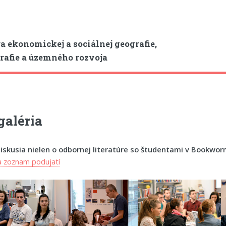
a ekonomickej a sociálnej geografie,
afie a územného rozvoja
galéria
Diskusia nielen o odbornej literatúre so študentami v Bookwo
a zoznam podujatí