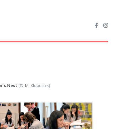
rm´s Nest
(© M. Klobučník)