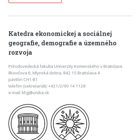
Katedra ekonomickej a sociálnej
geografie, demografie a územného
rozvoja
Prírodovedecká fakulta Univerzity Komenského v Bratislave
Ilkovičova 6, Mlynská dolina, 842 15 Bratislava 4
pavilón CH1-B1
telefón (sekretariát): +421/2/90 14 1128
e-mail: khg@uniba.sk