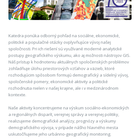
Katedra ponúka odborný pohľad na sociálne, ekonomické,
politické a populačné otázky ovplyvňujúce vývoj našej
spoločnosti. Pri ich riešení sú využívané moderné analytické
postupy geografického výskumu, ako aj možnosti nástrojov GIS.
Náš prístup k hodnoteniu aktuálnych spoločenských problémov
zohľadňuje úlohu priestorových vzťahov a väzieb, ktoré
rozhodujúcim spôsobom formujú demografický a sídelný vývoj,
spoločenské pomery, ekonomické aktivity a politické
rozhodnutia nielen v našej krajine, ale i v medzinárodnom
kontexte.
Naše aktivity koncentrujeme na výskum sociálno-ekonomických
a regionálnych disparít, verejnej správy a verejnej politiky,
realizujeme demografické analýzy, prognózy a výskumy
demografického vývoja, v prípade nášho hlavného mesta
uskutočňujeme jeho urbánno-geografický monitoring.